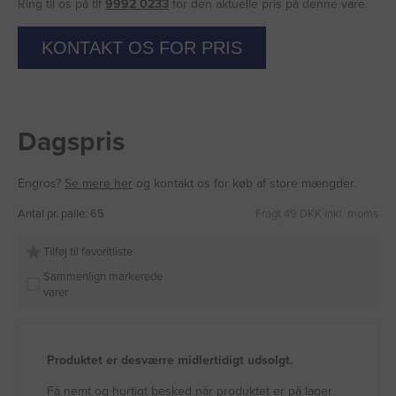
Ring til os på tlf
9992 0233
for den aktuelle pris på denne vare.
KONTAKT OS FOR PRIS
Dagspris
Engros?
Se mere her
og kontakt os for køb af store mængder.
Antal pr. palle: 65
Fragt 49 DKK inkl. moms
Tilføj til favoritliste
Sammenlign markerede
varer
Produktet er desværre midlertidigt udsolgt.
Få nemt og hurtigt besked når produktet er på lager