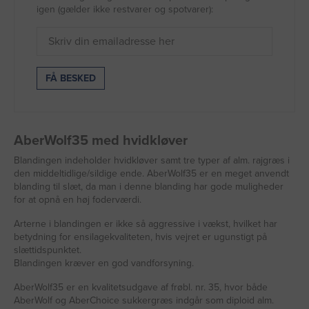
igen (gælder ikke restvarer og spotvarer):
AberWolf35 med hvidkløver
Blandingen indeholder hvidkløver samt tre typer af alm. rajgræs i
den middeltidlige/sildige ende. AberWolf35 er en meget anvendt
blanding til slæt, da man i denne blanding har gode muligheder
for at opnå en høj foderværdi.
Arterne i blandingen er ikke så aggressive i vækst, hvilket har
betydning for ensilagekvaliteten, hvis vejret er ugunstigt på
slættidspunktet.
Blandingen kræver en god vandforsyning.
AberWolf35 er en kvalitetsudgave af frøbl. nr. 35, hvor både
AberWolf og AberChoice sukkergræs indgår som diploid alm.