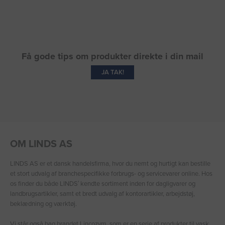
Få gode tips om produkter direkte i din mail
JA TAK!
OM LINDS AS
LINDS AS er et dansk handelsfirma, hvor du nemt og hurtigt kan bestille
et stort udvalg af branchespecifikke forbrugs- og servicevarer online. Hos
os finder du både LINDS′ kendte sortiment inden for dagligvarer og
landbrugsartikler, samt et bredt udvalg af kontorartikler, arbejdstøj,
beklædning og værktøj.
Vi står også bag brandet Lincozym, som er en serie af produkter til vask