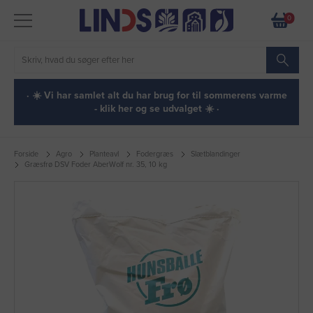
0
· ☀️ Vi har samlet alt du har brug for til sommerens varme
- klik her og se udvalget ☀️ ·
Forside
Agro
Planteavl
Fodergræs
Slætblandinger
Græsfrø DSV Foder AberWolf nr. 35, 10 kg