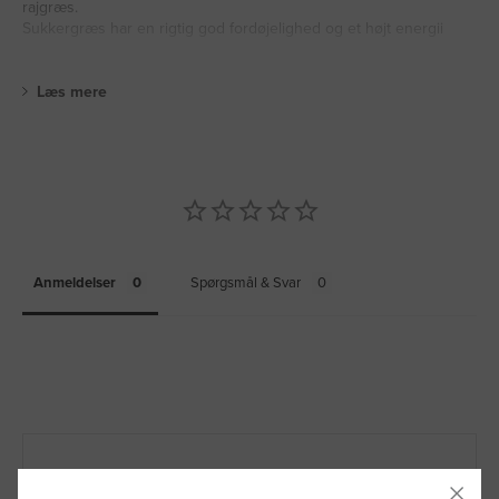
rajgræs.
Sukkergræs har en rigtig god fordøjelighed og et højt energii
Læs mere
Anmeldelser
Spørgsmål & Svar