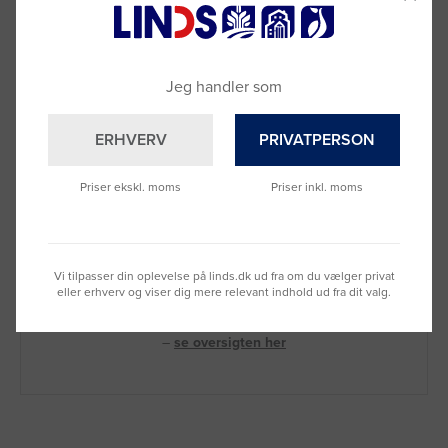
Jeg handler som
ERHVERV
PRIVATPERSON
Priser ekskl. moms
Priser inkl. moms
Brug for hjælp?
Ring til os på
9992 0233
Vi tilpasser din oplevelse på linds.dk ud fra om du vælger privat
Vi sidder klar til at hjælpe dig.
eller erhverv og viser dig mere relevant indhold ud fra dit valg.
Du kan også kontakte din lokale sælger
–
se oversigten her