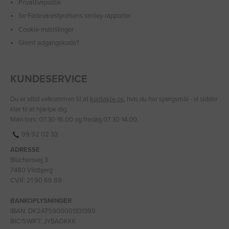
Privatlivspolitik
Se Fødevarestyrelsens smiley-rapporter
Cookie-indstillinger
Glemt adgangskode?
KUNDESERVICE
Du er altid velkommen til at
kontakte os
, hvis du har spørgsmål - vi sidder
klar til at hjælpe dig.
Man-tors: 07.30-16.00 og fredag 07.30-14.00.
99 92 02 33
ADRESSE
Blüchersvej 3
7480 Vildbjerg
CVR: 21 90 66 89
BANKOPLYSNINGER
IBAN: DK2475900001331399
BIC/SWIFT: JYBADKKK