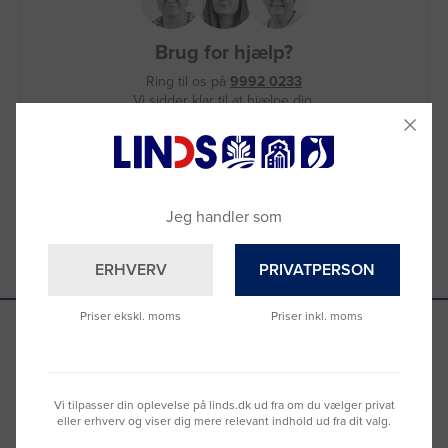
Brug for hjælp?
Ring til os på
9992 0233
Vi sidder klar til at hjælpe dig.
Du kan også kontakte din lokale sælger
–
se oversigten her
Jeg handler som
ERHVERV
PRIVATPERSON
Priser ekskl. moms
Priser inkl. moms
Se hvad vores kunder siger
Vi tilpasser din oplevelse på linds.dk ud fra om du vælger privat
eller erhverv og viser dig mere relevant indhold ud fra dit valg.