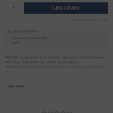
LÆG I KURV
Fragt 49 DKK inkl. moms
Tilføj til favoritliste
Sammenlign markerede
varer
MISTRAL gruppetavle 2x12 moduler uden låge, i tæthedsklasse
IP41. Farve RAL 9016 hvid. HUSK tilslutningsbro
(1SPE007715F0752) samt PE terminaler for tilslutning af PE leder
(Type
1SPE007715F0741,1SPE007715F0742,1SPE007715F0743,1SPE007715F
Læs mere