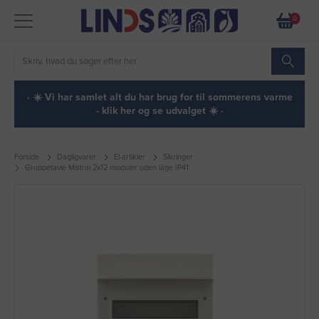
0
· ☀️ Vi har samlet alt du har brug for til sommerens varme
- klik her og se udvalget ☀️ ·
Forside
Dagligvarer
El-artikler
Sikringer
Gruppetavle Mistral 2x12 moduler uden låge IP41