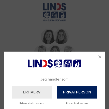
Brug for hjælp?
Ring til os på
9992 0233
Vi sidder klar til at hjælpe dig.
Jeg handler som
Du kan også kontakte din lokale sælger
–
se oversigten her
ERHVERV
PRIVATPERSON
Priser ekskl. moms
Priser inkl. moms