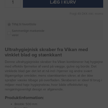
LÆG I KURV
Fragt 49 DKK inkl. moms
Tilføj til favoritliste
Sammenlign markerede
varer
Ultrahygiejnisk skraber fra Vikan med
vinklet blad og stænkkant
Denne ultrahygiejniske skraber fra Vikan kombinerer høj hygiejne
med effektiv fjernelse af vand på vægge, gulve og borde. Det
vinklede blad gør det let at nå ind i hjørner og andre svært
tilgængelige områder, mens stænkkanten sikrer, at der ikke
sprøjter væske tilbage på overfladen. Skraberen er ideel til brug i
miljøer med høje hygiejnekrav, hvor både effektivitet og
rengøringsvenligt design er afgørende.
Produktinformation:
Bredde: 500 mm