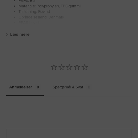
Farve: Blå
Materiale: Polypropylen, TPE-gummi
Tilslutning: Gevind
Oprindelsesland: Danmark
PFAS bevidst
Læs mere
Anmeldelser
Spørgsmål & Svar