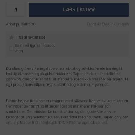
LÆG I KURV
Antal pr. palle: 80
Fragt 49 DKK inkl. moms
Tilføj til favoritliste
Sammenlign markerede
varer
Duraline gulvmarkeringstape er en robust og selvklæbende løsning til
tydelig afmærkning på gulve indendørs. Tapen er ideel til at definere
gang- og kørebaner samt til at afspærre specifikke områder på lagerhuse
og i produktionsmiljøer, hvor sikkerhed og orden er afgørende.
Denne højkvalitetstape er designet med affasede kanter, hvilket sikrer en
fremragende hæftning til underlaget og minimerer risikoen for
snublefarer. Den slidstærke konstruktion og den gode klæbeevne
bidrager til lang holdbarhed, selv i områder med høj trafik. Tapen opfylder
anti-slip klasse R10 i henhold til DIN 51130 for øget sikkerhed.