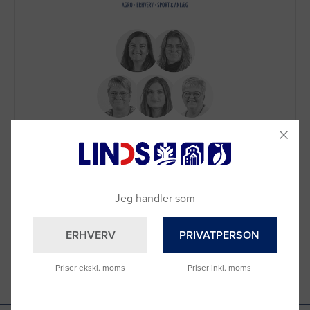
Brug for hjælp?
Ring til os på
9992 0233
Vi sidder klar til at hjælpe dig.
Du kan også kontakte din lokale sælger
Jeg handler som
–
se oversigten her
ERHVERV
PRIVATPERSON
Priser ekskl. moms
Priser inkl. moms