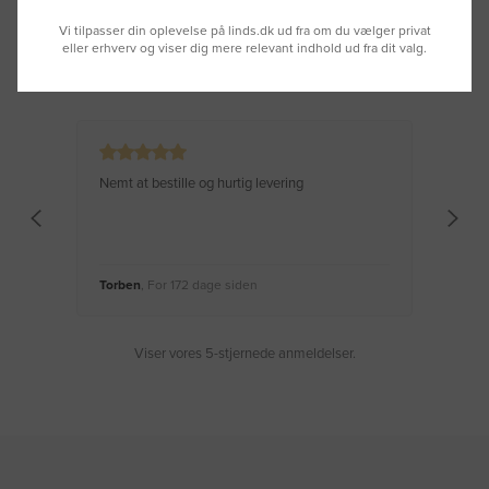
Vi tilpasser din oplevelse på linds.dk ud fra om du vælger privat
eller erhverv og viser dig mere relevant indhold ud fra dit valg.
Se hvad vores kunder siger
Nemt at bestille og hurtig levering
Virke
Torben
, For 172 dage siden
Moge
Viser vores 5-stjernede anmeldelser.