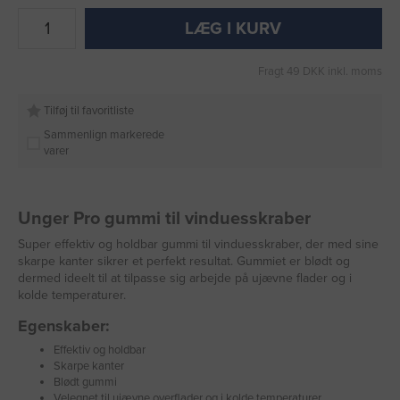
LÆG I KURV
Fragt 49 DKK inkl. moms
Tilføj til favoritliste
Sammenlign markerede
varer
Unger Pro gummi til vinduesskraber
Super effektiv og holdbar gummi til vinduesskraber, der med sine
skarpe kanter sikrer et perfekt resultat. Gummiet er blødt og
dermed ideelt til at tilpasse sig arbejde på ujævne flader og i
kolde temperaturer.
Egenskaber:
Effektiv og holdbar
Skarpe kanter
Blødt gummi
Velegnet til ujævne overflader og i kolde temperaturer