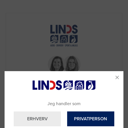
Brug for hjælp?
Jeg handler som
Ring til os på
9992 0233
Vi sidder klar til at hjælpe dig.
ERHVERV
PRIVATPERSON
Du kan også kontakte din lokale sælger
–
se oversigten her