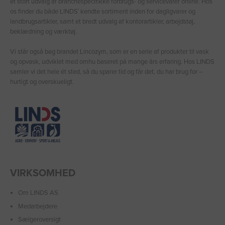
et stort udvalg af branchespecifikke forbrugs- og servicevarer online. Hos
os finder du både LINDS′ kendte sortiment inden for dagligvarer og
landbrugsartikler, samt et bredt udvalg af kontorartikler, arbejdstøj,
beklædning og værktøj.
Vi står også bag brandet Lincozym, som er en serie af produkter til vask
og opvask, udviklet med omhu baseret på mange års erfaring. Hos LINDS
samler vi det hele ét sted, så du sparer tid og får det, du har brug for –
hurtigt og overskueligt.
VIRKSOMHED
Om LINDS AS
Medarbejdere
Sælgeroversigt