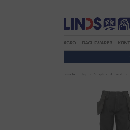
Nulstil adgangskode
AGRO
DAGLIGVARER
KON
·
Forside
Tøj
Arbejdstøj til mænd