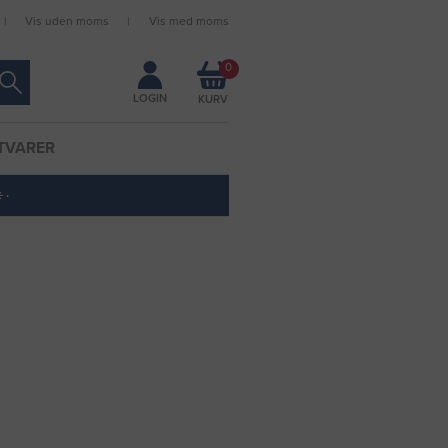
Vis uden moms
Vis med moms
Forbliv logget ind
0
LOGIN
TVARER
 ·