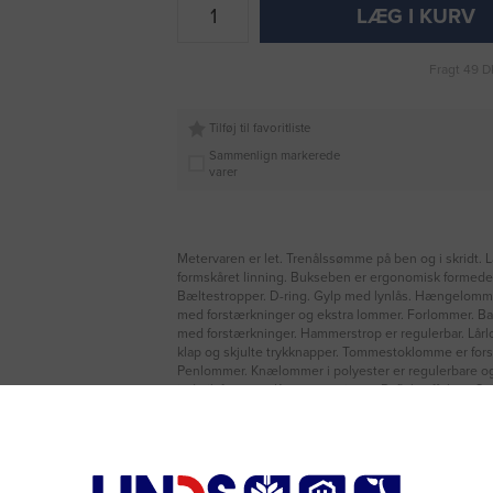
LÆG I KURV
Fragt 49 D
Tilføj til favoritliste
Sammenlign markerede
varer
Metervaren er let. Trenålssømme på ben og i skridt. L
formskåret linning. Bukseben er ergonomisk formede
Bæltestropper. D-ring. Gylp med lynlås. Hængelomme
med forstærkninger og ekstra lommer. Forlommer. 
med forstærkninger. Hammerstrop er regulerbar. Lå
klap og skjulte trykknapper. Tommestoklomme er fors
Penlommer. Knælommer i polyester er regulerbare o
indstik fra oven. Kontrastsyninger. Reflekseffekter. Sa
med knæpudetype large i henhold til EN 14404-3. 
STANDARD 100. ProWash® - EN ISO 15797 65% polye
bomuld
Læs mere