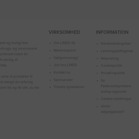
VIRKSOMHED
INFORMATION
Om LINDS AS
emt og hurtigt kan
Handelsbetingelser
forbrugs- og servicevarer
Medarbejdere
Leveringsbetingelser
ortiment inden for
Sælgeroversigt
Returnering
dt udvalg af
Job hos LINDS
ktøj.
Cookiepolitik
Kontakt os
Privatlivspolitik
serie af produkter til
Sponsorater
Se
å mange års erfaring.
Fødevarestyrelsens
Tilmeld nyhedsbrev
arer tid og får det, du har
smiley-rapporter
Cookie-indstillinger
Glemt
adgangskode?