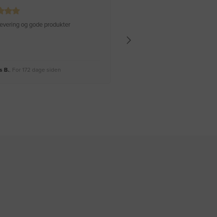
 levering og gode produkter
Hurtig levering Varen er perfekt
 B.
, For 172 dage siden
Rikke A.
, For 175 dage siden