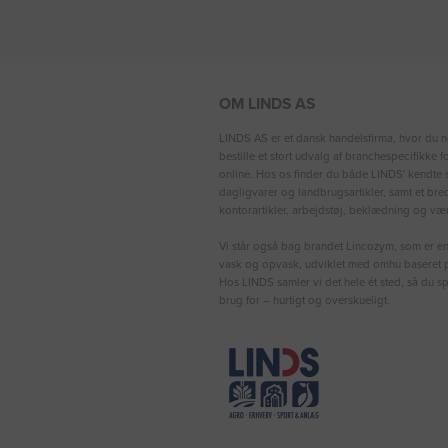
OM LINDS AS
LINDS AS er et dansk handelsfirma, hvor du n
bestille et stort udvalg af branchespecifikke 
online. Hos os finder du både LINDS′ kendte s
dagligvarer og landbrugsartikler, samt et bre
kontorartikler, arbejdstøj, beklædning og vær
Vi står også bag brandet Lincozym, som er en 
vask og opvask, udviklet med omhu baseret p
Hos LINDS samler vi det hele ét sted, så du sp
brug for – hurtigt og overskueligt.