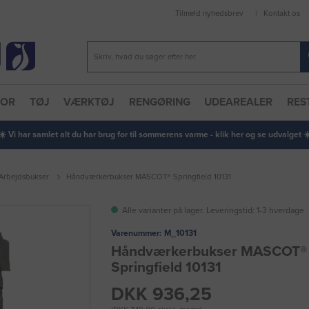
Tilmeld nyhedsbrev
Kontakt os
TOR
TØJ
VÆRKTØJ
RENGØRING
UDEAREALER
RES
 ☀️ Vi har samlet alt du har brug for til sommerens varme - klik her og se udvalget ☀️
Arbejdsbukser
Håndværkerbukser MASCOT® Springfield 10131
Alle varianter på lager. Leveringstid: 1-3 hverdage
Varenummer:
M_10131
Håndværkerbukser MASCOT®
Springfield 10131
DKK 936,25