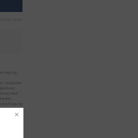
KK inkl. moms
av talje og
.
r i polyester
Baglommer
rlomme med
tærket.
g med klap og
mcertificeret
OEKO-TEX®
ster/35%