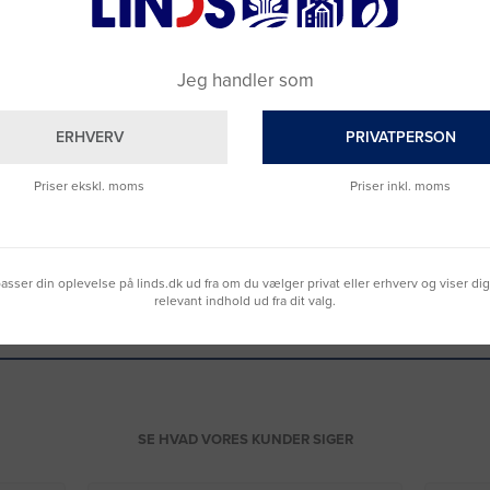
Jeg handler som
ERHVERV
PRIVATPERSON
Priser ekskl. moms
Priser inkl. moms
& Svar
lpasser din oplevelse på linds.dk ud fra om du vælger privat eller erhverv og viser di
relevant indhold ud fra dit valg.
SE HVAD VORES KUNDER SIGER