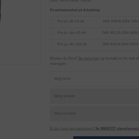
(DKK 749,00 ekskl. moms)
Få samkøbsrabat på Arbejdstøj
Pris pr. stk v/3 stk
DKK 908,16 (DKK 726,
Pris pr. stk v/10 stk
DKK 861,35 (DKK 689,
Pris pr. stk v/25 stk
DKK 814,54 (DKK 651,6
Ønsker du flere?
Se mere her
og kontakt os for køb af
mængder.
Er du i tvivl om størrelsen?
Se MASCOT størrelsesgui