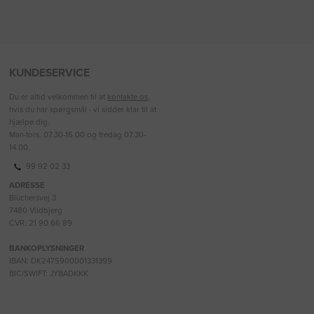
KUNDESERVICE
Du er altid velkommen til at
kontakte os
,
hvis du har spørgsmål - vi sidder klar til at
hjælpe dig.
Man-tors: 07.30-16.00 og fredag 07.30-
14.00.
99 92 02 33
ADRESSE
Blüchersvej 3
7480 Vildbjerg
CVR: 21 90 66 89
BANKOPLYSNINGER
IBAN: DK2475900001331399
BIC/SWIFT: JYBADKKK