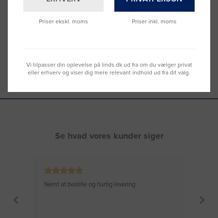
Vi sidder klar til at hjælpe dig.
Du kan også kontakte din lokale sælger
Priser ekskl. moms
Priser inkl. moms
–
se oversigten her
Vi tilpasser din oplevelse på linds.dk ud fra om du vælger privat
eller erhverv og viser dig mere relevant indhold ud fra dit valg.
Se hvad vores kunder siger
Nemt at bestille og hurtig levering
Virke