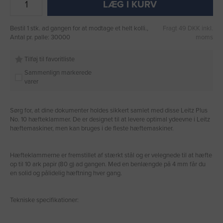
LÆG I KURV
Bestil 1 stk. ad gangen for at modtage et helt kolli.,
Fragt 49 DKK inkl.
Antal pr. palle: 30000
moms
Tilføj til favoritliste
Sammenlign markerede
varer
Sørg for, at dine dokumenter holdes sikkert samlet med disse Leitz Plus
No. 10 hæfteklammer. De er designet til at levere optimal ydeevne i Leitz
hæftemaskiner, men kan bruges i de fleste hæftemaskiner.
Hæfteklammerne er fremstillet af stærkt stål og er velegnede til at hæfte
op til 10 ark papir (80 g) ad gangen. Med en benlængde på 4 mm får du
en solid og pålidelig hæftning hver gang.
Tekniske specifikationer: