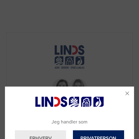
Jeg handler som
Brug for hjælp?
Ring til os på
9992 0233
ERHVERV
PRIVATPERSON