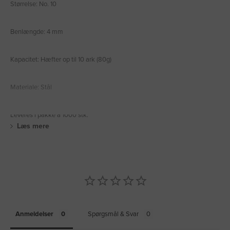
Størrelse: No. 10
Benlængde: 4 mm
Kapacitet: Hæfter op til 10 ark (80g)
Materiale: Stål
Leveres i pakke á 1000 stk.
Læs mere
Anmeldelser
Spørgsmål & Svar