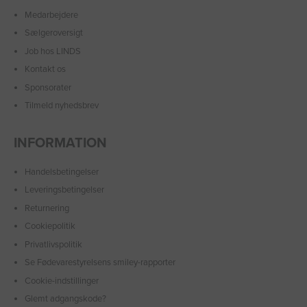
Medarbejdere
Sælgeroversigt
Job hos LINDS
Kontakt os
Sponsorater
Tilmeld nyhedsbrev
INFORMATION
Handelsbetingelser
Leveringsbetingelser
Returnering
Cookiepolitik
Privatlivspolitik
Se Fødevarestyrelsens smiley-rapporter
Cookie-indstillinger
Glemt adgangskode?