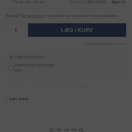
Pris pr. stk v/25 stk
DKK 17,50 (DKK 14,00) →
Spar 3%
Engros?
Se mere her
og kontakt os for køb af store mængder.
LÆG I KURV
Fragt 49 DKK inkl. moms
Tilføj til favoritliste
Sammenlign markerede
varer
Fuga® halvtangent 16A koksgrå, til ny model 16A
Læs mere