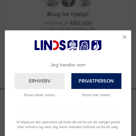
Brug for hjælp?
Ring til os på
9992 0233
Vi sidder klar til at hjælpe dig.
Du kan også kontakte din lokale sælger
–
se oversigten her
Jeg handler som
ERHVERV
PRIVATPERSON
Priser ekskl. moms
Priser inkl. moms
Se hvad vores kunder siger
Vi tilpasser din oplevelse på linds.dk ud fra om du vælger privat
eller erhverv og viser dig mere relevant indhold ud fra dit valg.