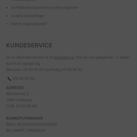
Se Fødevarestyrelsens smiley-rapporter
Cookie-indstillinger
Glemt adgangskode?
KUNDESERVICE
Du er altid velkommen til at
kontakte os
, hvis du har spørgsmål - vi sidder
klar til at hjælpe dig.
Man-tors: 07.30-16.00 og fredag 07.30-14.00.
99 92 02 33
ADRESSE
Blüchersvej 3
7480 Vildbjerg
CVR: 21 90 66 89
BANKOPLYSNINGER
IBAN: DK2475900001331399
BIC/SWIFT: JYBADKKK