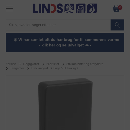
0
· ☀️ Vi har samlet alt du har brug for til sommerens varme
- klik her og se udvalget ☀️ ·
Forside
Dagligvarer
El-artikler
Stikkontakter og afbrydere
Tangenter
Halvtangent LK Fuga 16A koksgrå