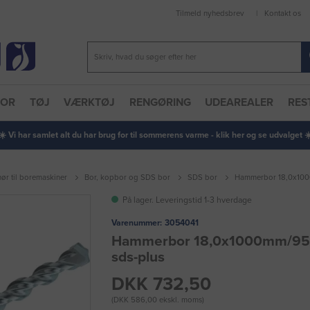
Tilmeld nyhedsbrev
Kontakt os
TOR
TØJ
VÆRKTØJ
RENGØRING
UDEAREALER
RES
 ☀️ Vi har samlet alt du har brug for til sommerens varme - klik her og se udvalget ☀️
hør til boremaskiner
Bor, kopbor og SDS bor
SDS bor
Hammerbor 18,0x10
På lager. Leveringstid 1-3 hverdage
Varenummer:
3054041
Hammerbor 18,0x1000mm/9
sds-plus
DKK 732,50
(DKK 586,00 ekskl. moms)