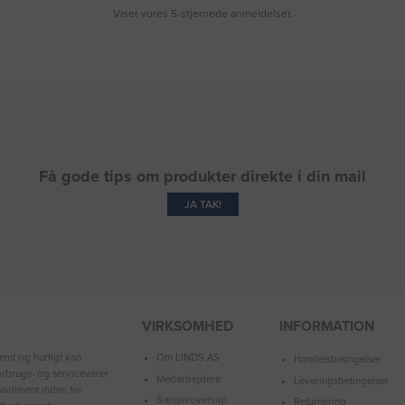
Viser vores 5-stjernede anmeldelser.
Få gode tips om produkter direkte i din mail
JA TAK!
VIRKSOMHED
INFORMATION
Om LINDS AS
emt og hurtigt kan
Handelsbetingelser
forbrugs- og servicevarer
Medarbejdere
Leveringsbetingelser
ortiment inden for
Sælgeroversigt
Returnering