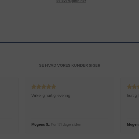
–
se oversigten her
SE HVAD VORES KUNDER SIGER
Virkelig hurtig levering
hurtig
Mogens S.
, For 171 dage siden
Mogens