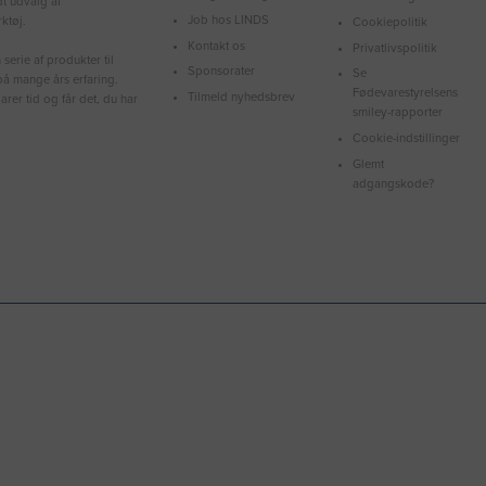
dt udvalg af
Job hos LINDS
ktøj.
Cookiepolitik
Kontakt os
Privatlivspolitik
serie af produkter til
Sponsorater
Se
å mange års erfaring.
Fødevarestyrelsens
Tilmeld nyhedsbrev
arer tid og får det, du har
smiley-rapporter
Cookie-indstillinger
Glemt
adgangskode?