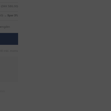
 (DKK 586,00)
50) →
Spar 3%
mængder.
KK inkl. moms
0 mm