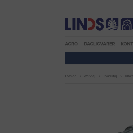
Nulstil adgangskode
AGRO
DAGLIGVARER
KON
·
Forside
Værktøj
Elværktøj
Tilbe