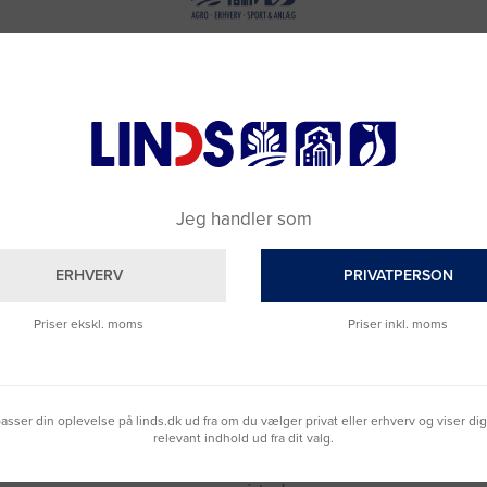
Jeg handler som
ERHVERV
PRIVATPERSON
Priser ekskl. moms
Priser inkl. moms
Brug for hjælp?
Ring til os på
9992 0233
lpasser din oplevelse på linds.dk ud fra om du vælger privat eller erhverv og viser di
Vi sidder klar til at hjælpe dig.
relevant indhold ud fra dit valg.
Du kan også kontakte din lokale sælger