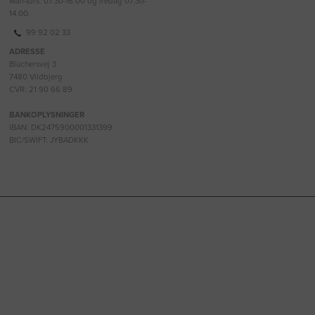
Man-tors: 07.30-16.00 og fredag 07.30-
14.00.
99 92 02 33
ADRESSE
Blüchersvej 3
7480 Vildbjerg
CVR: 21 90 66 89
BANKOPLYSNINGER
IBAN: DK2475900001331399
BIC/SWIFT: JYBADKKK