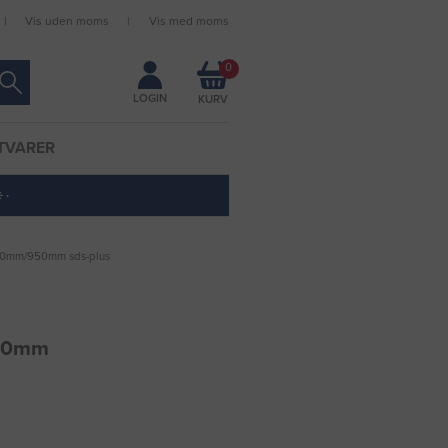
Vis uden moms
Vis med moms
Forbliv logget ind
0
LOGIN
TVARER
 ·
00mm/950mm sds-plus
50mm