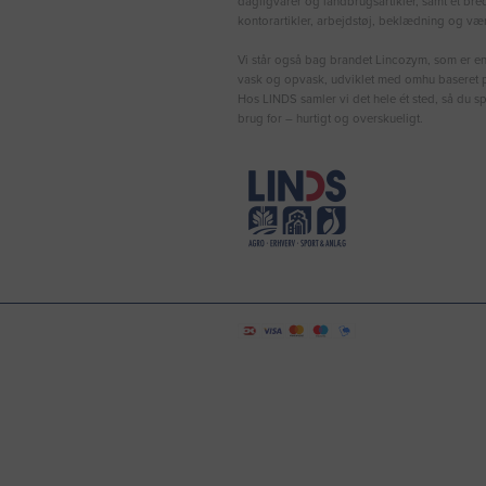
dagligvarer og landbrugsartikler, samt et bre
kontorartikler, arbejdstøj, beklædning og vær
Vi står også bag brandet Lincozym, som er en 
vask og opvask, udviklet med omhu baseret p
Hos LINDS samler vi det hele ét sted, så du sp
brug for – hurtigt og overskueligt.