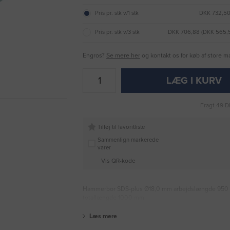
Pris pr. stk v/1 stk
DKK 732,50
Pris pr. stk v/3 stk
DKK 706,88 (DKK 565,
Engros?
Se mere her
og kontakt os for køb af store 
LÆG I KURV
Fragt 49 D
Tilføj til favoritliste
Sammenlign markerede
varer
Vis QR-kode
Hammerbor SDS-plus Ø18,0 mm arbejdslængde 95
totallængde 1000 mm
Læs mere