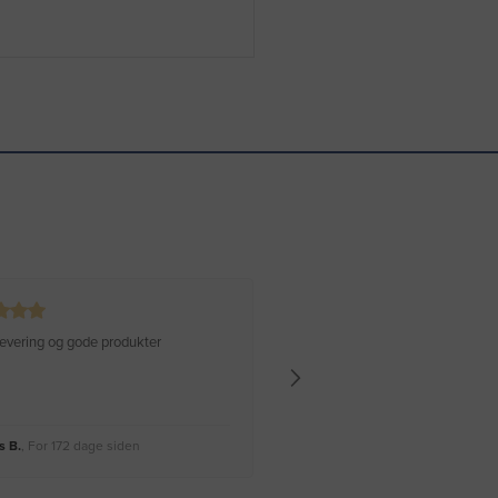
 levering og gode produkter
Hurtig levering Varen er perfekt
 B.
, For 172 dage siden
Rikke A.
, For 175 dage siden