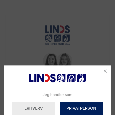
Brug for hjælp?
Jeg handler som
Ring til os på
9992 0233
Vi sidder klar til at hjælpe dig.
ERHVERV
PRIVATPERSON
Du kan også kontakte din lokale sælger