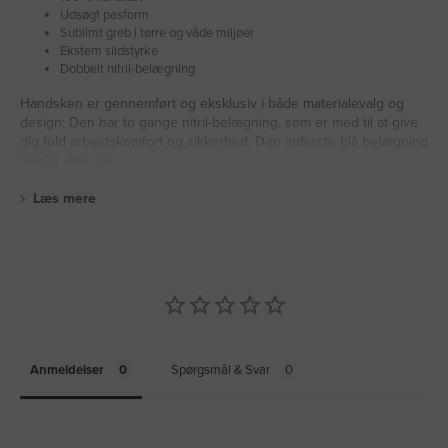
Udsøgt pasform
Sublimt greb i tørre og våde miljøer
Ekstem slidstyrke
Dobbelt nitril-belægning
Handsken er gennemført og eksklusiv i både materialevalg og
design: Den har to gange nitril-belægning, som er med til at give
dig fuld arbejdskomfort og sikkerhed. Den inderste blå belægning
holder dine hæ
Læs mere
Anmeldelser
Spørgsmål & Svar