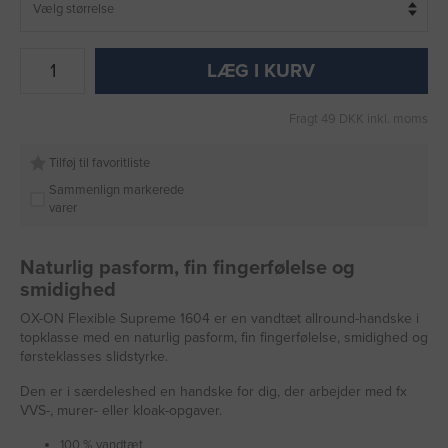
LÆG I KURV
Fragt 49 DKK inkl. moms
Tilføj til favoritliste
Sammenlign markerede
varer
Naturlig pasform, fin fingerfølelse og
smidighed
OX-ON Flexible Supreme 1604 er en vandtæt allround-handske i
topklasse med en naturlig pasform, fin fingerfølelse, smidighed og
førsteklasses slidstyrke.
Den er i særdeleshed en handske for dig, der arbejder med fx
VVS-, murer- eller kloak-opgaver.
100 % vandtæt