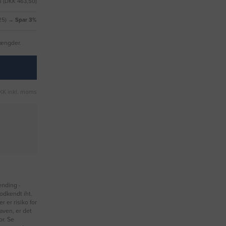
 (DKK 463,50)
,25) →
Spar 3%
mængder.
KK inkl. moms
nding -
odkendt iht.
 er risiko for
gaven, er det
or. Se