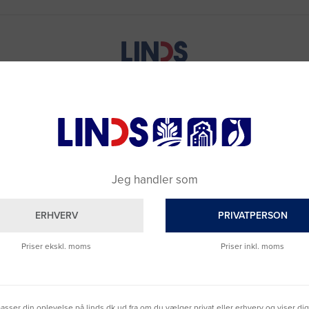
Jeg handler som
ERHVERV
PRIVATPERSON
Priser ekskl. moms
Priser inkl. moms
lpasser din oplevelse på linds.dk ud fra om du vælger privat eller erhverv og viser di