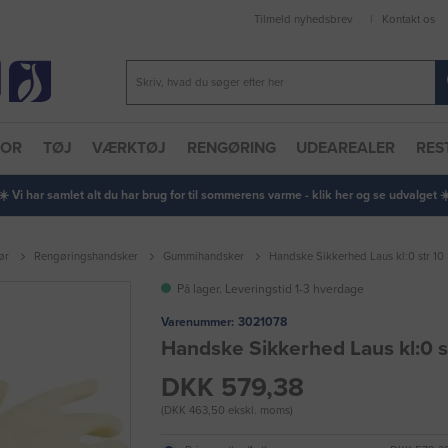
Tilmeld nyhedsbrev
Kontakt os
TOR
TØJ
VÆRKTØJ
RENGØRING
UDEAREALER
RES
 ☀️ Vi har samlet alt du har brug for til sommerens varme - klik her og se udvalget ☀️
ør
Rengøringshandsker
Gummihandsker
Handske Sikkerhed Laus kl:0 str 10
På lager. Leveringstid 1-3 hverdage
Varenummer:
3021078
Handske Sikkerhed Laus kl:0 s
DKK 579,38
(DKK 463,50 ekskl. moms)