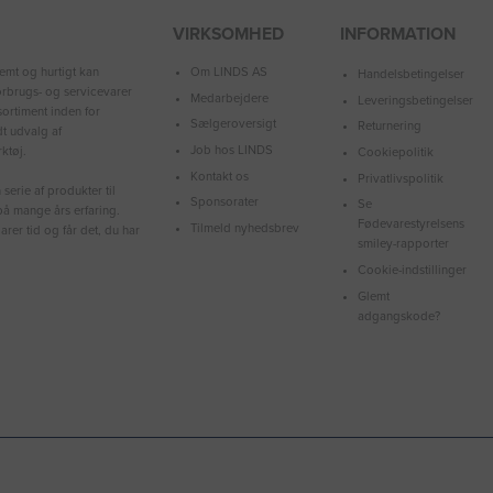
VIRKSOMHED
INFORMATION
Om LINDS AS
emt og hurtigt kan
Handelsbetingelser
forbrugs- og servicevarer
Medarbejdere
Leveringsbetingelser
ortiment inden for
Sælgeroversigt
Returnering
dt udvalg af
Job hos LINDS
ktøj.
Cookiepolitik
Kontakt os
Privatlivspolitik
serie af produkter til
Sponsorater
Se
å mange års erfaring.
Fødevarestyrelsens
Tilmeld nyhedsbrev
arer tid og får det, du har
smiley-rapporter
Cookie-indstillinger
Glemt
adgangskode?