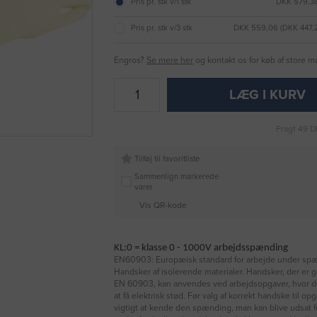
Pris pr. stk v/1 stk
DKK 579,38
Pris pr. stk v/3 stk
DKK 559,06 (DKK 447
Engros?
Se mere her
og kontakt os for køb af store 
LÆG I KURV
Fragt 49 D
Tilføj til favoritliste
Sammenlign markerede
varer
Vis QR-kode
KL:0 = klasse 0 - 1000V arbejdsspænding
EN60903: Europæisk standard for arbejde under spæ
Handsker af isolerende materialer. Handsker, der er g
EN 60903, kan anvendes ved arbejdsopgaver, hvor der
at få elektrisk stød. Før valg af korrekt handske til op
vigtigt at kende den spænding, man kan blive udsat f