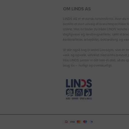
OM LINDS AS
LINDS AS er et dansk handelsfirma, hvor du n
bestille et stort udvalg af branchespecifikke 
online. Hos os finder du både LINDS′ kendte s
dagligvarer og landbrugsartikler, samt et bre
kontorartikler, arbejdstøj, beklædning og vær
Vi står også bag brandet Lincozym, som er en 
vask og opvask, udviklet med omhu baseret p
Hos LINDS samler vi det hele ét sted, så du sp
brug for – hurtigt og overskueligt.