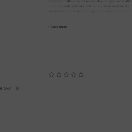
nedenfor, hvilken handske der skal bruges ved hvilk
For at beskytte elbeskyttelseshandsken mod hård sli
kabelender etc. findes der også handsker, som er egne
udenpå.
Læs mere
& Svar