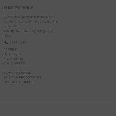
KUNDESERVICE
Du er altid velkommen til at
kontakte os
,
hvis du har spørgsmål - vi sidder klar til at
hjælpe dig.
Man-tors: 07.30-16.00 og fredag 07.30-
14.00.
99 92 02 33
ADRESSE
Blüchersvej 3
7480 Vildbjerg
CVR: 21 90 66 89
BANKOPLYSNINGER
IBAN: DK2475900001331399
BIC/SWIFT: JYBADKKK