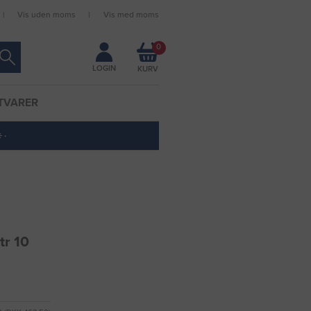
Vis uden moms
Vis med moms
Forbliv logget ind
0
LOGIN
TVARER
 ·
tr 10