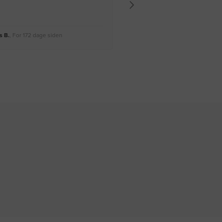
 B.
, For 172 dage siden
Rikke A.
, For 175 dage siden