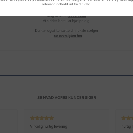
relevant indhold ud fra dit valg.
Brug for hjælp?
Ring til os på
9992 0233
Vi sidder klar til at hjælpe dig.
Du kan også kontakte din lokale sælger
–
se oversigten her
SE HVAD VORES KUNDER SIGER
Virkelig hurtig levering
hurtig