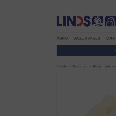
Nulstil adgangskode
AGRO
DAGLIGVARER
KON
·
Forside
Rengøring
Rengøringstilbeh