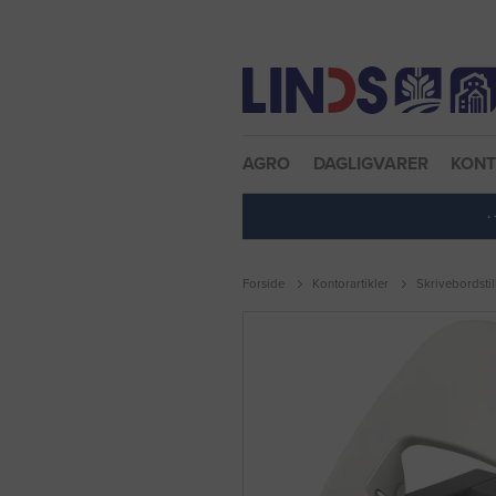
Nulstil adgangskode
AGRO
DAGLIGVARER
KON
·
Forside
Kontorartikler
Skrivebordsti