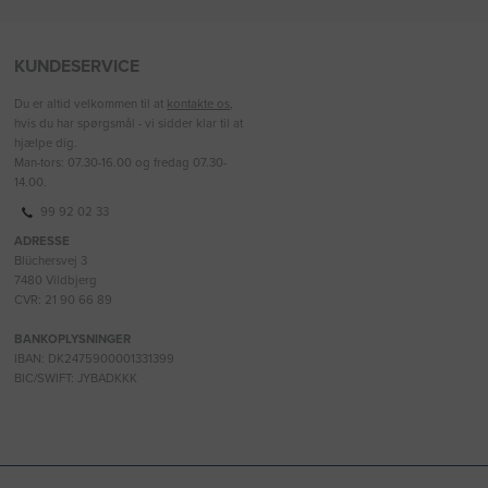
KUNDESERVICE
Du er altid velkommen til at
kontakte os
,
hvis du har spørgsmål - vi sidder klar til at
hjælpe dig.
Man-tors: 07.30-16.00 og fredag 07.30-
14.00.
99 92 02 33
ADRESSE
Blüchersvej 3
7480 Vildbjerg
CVR: 21 90 66 89
BANKOPLYSNINGER
IBAN: DK2475900001331399
BIC/SWIFT: JYBADKKK