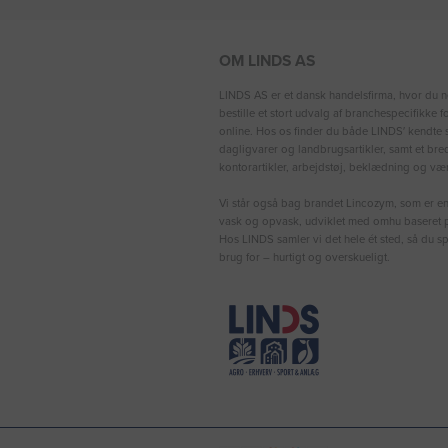
OM LINDS AS
LINDS AS er et dansk handelsfirma, hvor du n
bestille et stort udvalg af branchespecifikke 
online. Hos os finder du både LINDS′ kendte s
dagligvarer og landbrugsartikler, samt et bre
kontorartikler, arbejdstøj, beklædning og vær
Vi står også bag brandet Lincozym, som er en 
vask og opvask, udviklet med omhu baseret p
Hos LINDS samler vi det hele ét sted, så du sp
brug for – hurtigt og overskueligt.