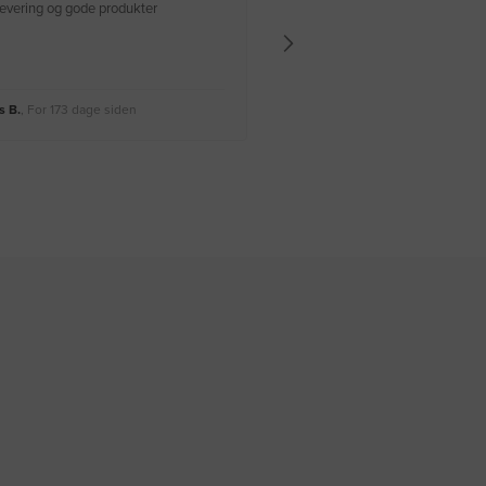
 levering og gode produkter
Hurtig levering Varen er perfekt
 B.
, For 173 dage siden
Rikke A.
, For 176 dage siden