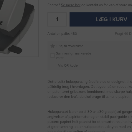
Engros?
Se mere her
og kontakt os for køb af store 
LÆG I KURV
Antal pr. palle: 480
Fragt 49 D
Tilføj til favoritliste
Sammenlign markerede
varer
Vis QR-kode
Dette Leitz hulapparat i grå udførelse er designet til e
pålidelig brug i hverdagen. Det byder på en robust k
en patenteret gribezone kombineret med skarpe hulpi
reducerer den kraft, du skal bruge til at hulle papirer.
Hulapparatet klarer op til 30 ark (80 g papir) ad gange
angivelser af papirformater og en stabil papirguide sik
placere papiret helt præcist for et ensartet resultat h
at gøre tømning let, er hulapparatet udstyret med e
beholder til opsamling af papirrester.