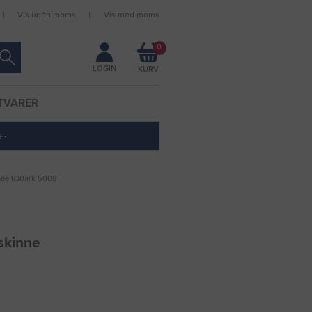
Vis uden moms
Vis med moms
Forbliv logget ind
0
LOGIN
TVARER
 ·
inne t/30ark 5008
/skinne