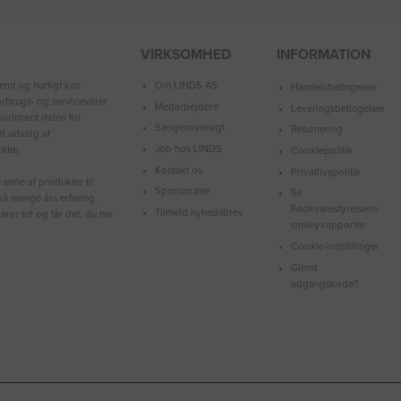
VIRKSOMHED
INFORMATION
Om LINDS AS
emt og hurtigt kan
Handelsbetingelser
forbrugs- og servicevarer
Medarbejdere
Leveringsbetingelser
ortiment inden for
Sælgeroversigt
Returnering
dt udvalg af
Job hos LINDS
ktøj.
Cookiepolitik
Kontakt os
Privatlivspolitik
serie af produkter til
Sponsorater
Se
å mange års erfaring.
Fødevarestyrelsens
Tilmeld nyhedsbrev
arer tid og får det, du har
smiley-rapporter
Cookie-indstillinger
Glemt
adgangskode?