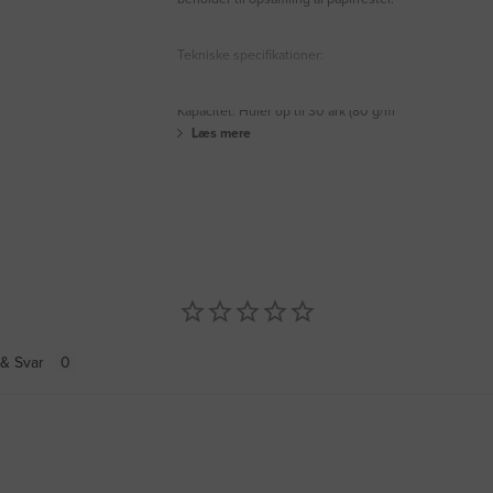
Tekniske specifikationer:
Kapacitet: Huler op til 30 ark (80 g/m
Læs mere
& Svar