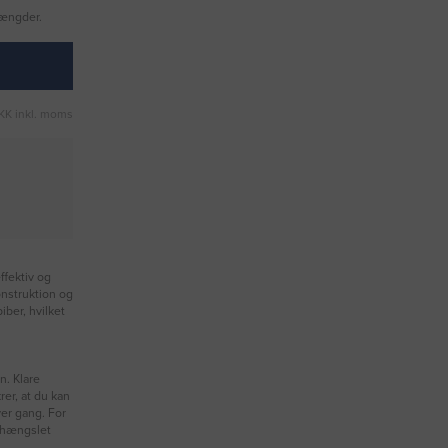
mængder.
KK inkl. moms
ffektiv og
onstruktion og
ber, hvilket
n. Klare
rer, at du kan
ver gang. For
n hængslet