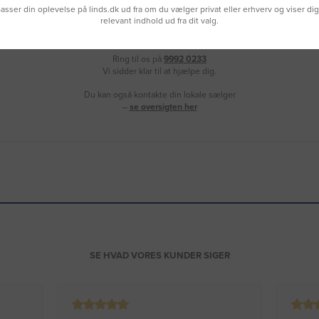
lpasser din oplevelse på linds.dk ud fra om du vælger privat eller erhverv og viser di
relevant indhold ud fra dit valg.
Brug for hjælp?
Ring til os på
9992 0233
Vi sidder klar til at hjælpe dig.
Du kan også kontakte din lokale sælger
–
se oversigten her
SE HVAD VORES KUNDER SIGER