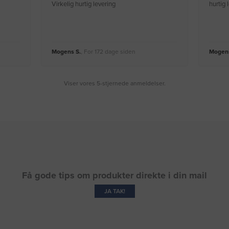
Virkelig hurtig levering
hurtig
Mogens S.
, For 172 dage siden
Mogens
Viser vores 5-stjernede anmeldelser.
Få gode tips om produkter direkte i din mail
JA TAK!