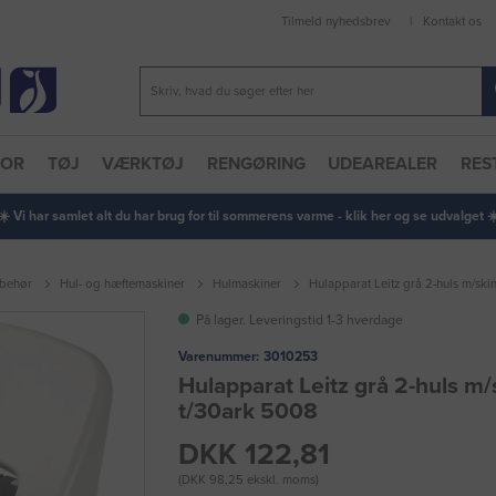
Tilmeld nyhedsbrev
Kontakt os
TOR
TØJ
VÆRKTØJ
RENGØRING
UDEAREALER
RES
 ☀️ Vi har samlet alt du har brug for til sommerens varme - klik her og se udvalget ☀️
lbehør
Hul- og hæftemaskiner
Hulmaskiner
Hulapparat Leitz grå 2-huls m/sk
På lager. Leveringstid 1-3 hverdage
Varenummer:
3010253
Hulapparat Leitz grå 2-huls m
t/30ark 5008
DKK 122,81
(DKK 98,25 ekskl. moms)