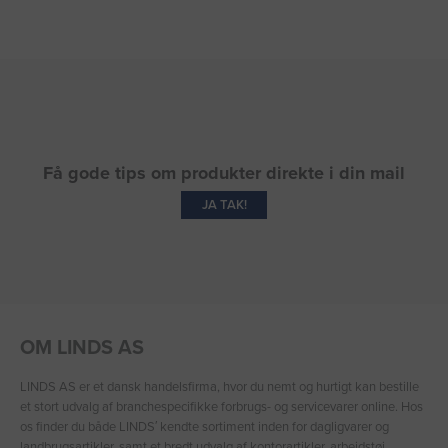
Få gode tips om produkter direkte i din mail
JA TAK!
OM LINDS AS
LINDS AS er et dansk handelsfirma, hvor du nemt og hurtigt kan bestille
et stort udvalg af branchespecifikke forbrugs- og servicevarer online. Hos
os finder du både LINDS′ kendte sortiment inden for dagligvarer og
landbrugsartikler, samt et bredt udvalg af kontorartikler, arbejdstøj,