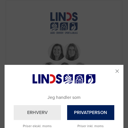
Brug for hjælp?
Ring til os på
9992 0233
Jeg handler som
Vi sidder klar til at hjælpe dig.
Du kan også kontakte din lokale sælger
ERHVERV
PRIVATPERSON
–
se oversigten her
Priser ekskl. moms
Priser inkl. moms