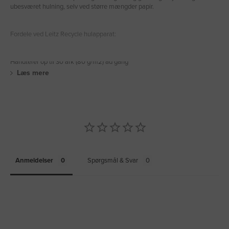
ubesværet hulning, selv ved større mængder papir.
Fordele ved Leitz Recycle hulapparat:
Håndterer op til 30 ark (80 g/m2) ad gang
Læs mere
Anmeldelser
Spørgsmål & Svar