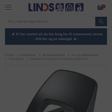
0
· ☀️ Vi har samlet alt du har brug for til sommerens varme
- klik her og se udvalget ☀️ ·
Forside
Kontorartikler
Skrivebordstilbehør
Hul- og hæftemaskiner
Hulmaskiner
Hulapparat Leitz Recycle 2-huls Nexxt 30ark sort