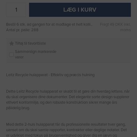
LÆG I KURV
Bestil 6 stk. ad gangen for at modtage et helt kolli.,
Fragt 49 DKK inkl.
Antal pr. palle: 288
moms
Tilføj til favoritliste
Sammenlign markerede
varer
Leitz Recycle hulapparat - Effektiv og præcis hulning
Dette Leitz Recycle hulapparat er skabt til at gøre din hverdag lettere, når
du skal organisere dine dokumenter. Det elegante sorte design supplerer
ethvert kontormiljø, og den robuste konstruktion sikrer mange års
pålidelig brug.
Med dette 2-huls hulapparat får du professionelle resultater hver gang,
uanset om du skal samle rapporter, kontrakter eller daglige notater. Det
er udviklet med fokus på brugervenlighed og giver dig en jævn og