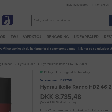
Tilmeld nyhedsbrev
Kontakt os
TOR
TØJ
VÆRKTØJ
RENGØRING
UDEAREALER
RES
 ☀️ Vi har samlet alt du har brug for til sommerens varme - klik her og se udvalget ☀️
g tilbehør
Hydraulikolie
Hydraulikolie Rando HDZ 46 208 ltr
På lager. Leveringstid 1-3 hverdage
Varenummer:
1097708
Hydraulikolie Rando HDZ 46 2
DKK 8.735,48
(DKK 6.988,38 ekskl. moms)
Engros?
Se mere her
og kontakt os for køb af store 