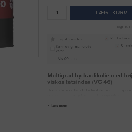
LÆG I KURV
Fragt 49 D
Produktbeskri
Tilføj til favoritliste
Sikker
Sammenlign markerede
varer
Vis QR-kode
Multigrad hydraulikolie med høj
viskositetsindex (VG 46)
Denne olie anbefales til hydrauliske systemer, specie
arbejder under meget svingende temperaturer.
Læs mere