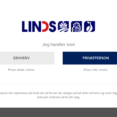
Jeg handler som
ERHVERV
PRIVATPERSON
Priser ekskl. moms
Priser inkl. moms
Brug for hjælp?
Ring til os på
9992 0233
Vi sidder klar til at hjælpe dig.
lpasser din oplevelse på linds.dk ud fra om du vælger privat eller erhverv og viser di
Du kan også kontakte din lokale sælger
relevant indhold ud fra dit valg.
–
se oversigten her