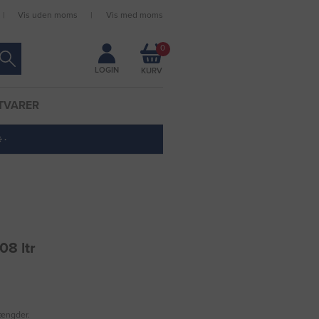
Vis uden moms
Vis med moms
Forbliv logget ind
0
LOGIN
TVARER
 ·
08 ltr
mængder.