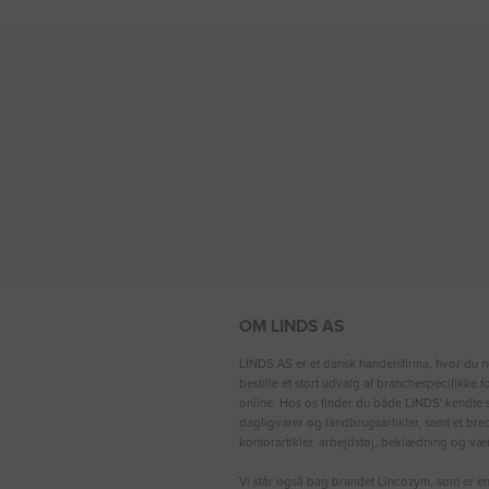
OM LINDS AS
LINDS AS er et dansk handelsfirma, hvor du n
bestille et stort udvalg af branchespecifikke 
online. Hos os finder du både LINDS′ kendte s
dagligvarer og landbrugsartikler, samt et bre
kontorartikler, arbejdstøj, beklædning og vær
Vi står også bag brandet Lincozym, som er en 