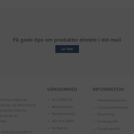
Få gode tips om produkter direkte i din mail
JA TAK!
VIRKSOMHED
INFORMATION
Om LINDS AS
emt og hurtigt kan
Handelsbetingelser
forbrugs- og servicevarer
Medarbejdere
Leveringsbetingelser
ortiment inden for
Sælgeroversigt
Returnering
dt udvalg af
Job hos LINDS
ktøj.
Cookiepolitik
Kontakt os
Privatlivspolitik
serie af produkter til