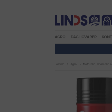
Nulstil adgangskode
AGRO
DAGLIGVARER
KON
·
Forside
Agro
Motorolie, smøreolie o