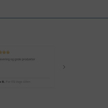
 levering og gode produkter
Hurtig levering Varen er perfekt
 B.
, For 172 dage siden
Rikke A.
, For 175 dage siden