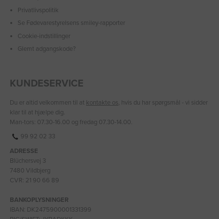
Privatlivspolitik
Se Fødevarestyrelsens smiley-rapporter
Cookie-indstillinger
Glemt adgangskode?
KUNDESERVICE
Du er altid velkommen til at
kontakte os
, hvis du har spørgsmål - vi sidder
klar til at hjælpe dig.
Man-tors: 07.30-16.00 og fredag 07.30-14.00.
99 92 02 33
ADRESSE
Blüchersvej 3
7480 Vildbjerg
CVR: 21 90 66 89
BANKOPLYSNINGER
IBAN: DK2475900001331399