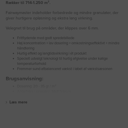
Rækker til 714-1.250 m².
Fairwaymaster indeholder forbedrede og mindre granulater, der
giver hurtigere opløsning og ekstra lang virkning.
Velegnet til brug på områder, der klippes over 6 mm.
Fritflydende med godt spredebillede
Høj koncentration + lav dosering = omkostningseffektivt + mindre
håndtering
Hurtig effekt og langtidsvirkning i ét produkt
Specielt udvalgt teknologi til hurtig afgivelse under kølige
temperaturforhold
Fremmer sund afbalanceret vækst i løbet af vækstsæsonen
Brugsanvisning:
Dosering: 20 - 35 gr / m²
Anbefales i perioden: Midt februar
Læs mere