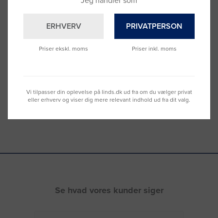
Jeg handler som
ERHVERV
PRIVATPERSON
Brug for hjælp?
Ring til os på
9992 0233
Priser ekskl. moms
Priser inkl. moms
Vi sidder klar til at hjælpe dig.
Du kan også kontakte din lokale sælger
–
se oversigten her
Vi tilpasser din oplevelse på linds.dk ud fra om du vælger privat
eller erhverv og viser dig mere relevant indhold ud fra dit valg.
Se hvad vores kunder siger