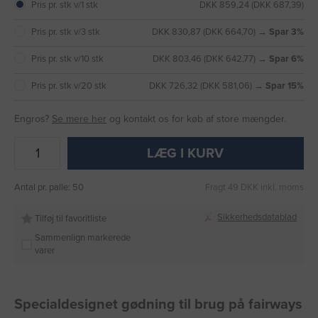
Pris pr. stk v/1 stk
DKK 859,24 (DKK 687,39)
Pris pr. stk v/3 stk
DKK 830,87 (DKK 664,70) →
Spar 3%
Pris pr. stk v/10 stk
DKK 803,46 (DKK 642,77) →
Spar 6%
Pris pr. stk v/20 stk
DKK 726,32 (DKK 581,06) →
Spar 15%
Engros?
Se mere her
og kontakt os for køb af store mængder.
LÆG I KURV
Antal pr. palle: 50
Fragt 49 DKK inkl. moms
Sikkerhedsdatablad
Tilføj til favoritliste
Sammenlign markerede
varer
Specialdesignet gødning til brug på fairways