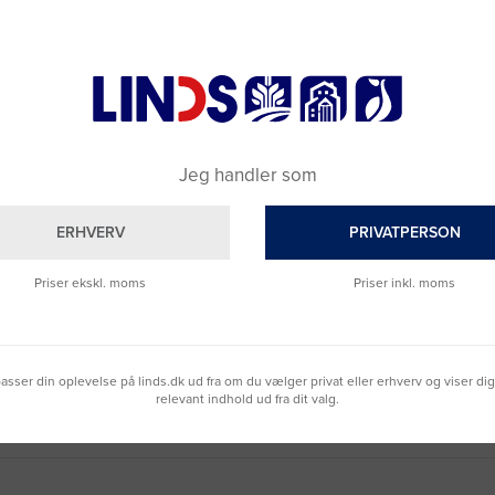
Jeg handler som
ERHVERV
PRIVATPERSON
Priser ekskl. moms
Priser inkl. moms
Brug for hjælp?
Ring til os på
9992 0233
Vi sidder klar til at hjælpe dig.
lpasser din oplevelse på linds.dk ud fra om du vælger privat eller erhverv og viser di
Du kan også kontakte din lokale sælger
relevant indhold ud fra dit valg.
–
se oversigten her