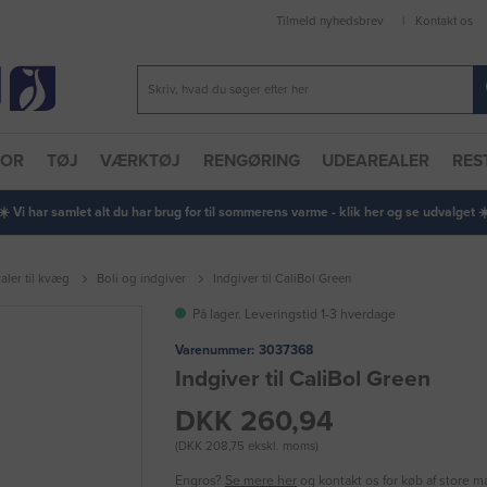
Tilmeld nyhedsbrev
Kontakt os
TOR
TØJ
VÆRKTØJ
RENGØRING
UDEAREALER
RES
 ☀️ Vi har samlet alt du har brug for til sommerens varme - klik her og se udvalget ☀️
aler til kvæg
Boli og indgiver
Indgiver til CaliBol Green
På lager. Leveringstid 1-3 hverdage
Varenummer:
3037368
Indgiver til CaliBol Green
DKK 260,94
(DKK 208,75 ekskl. moms)
Engros?
Se mere her
og kontakt os for køb af store 