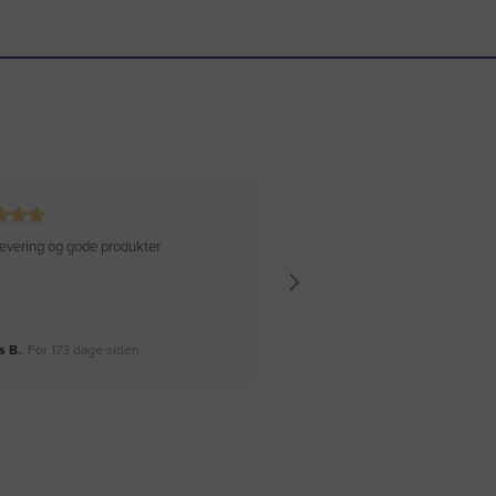
 levering og gode produkter
Hurtig levering Varen er perfekt
 B.
, For 173 dage siden
Rikke A.
, For 176 dage siden