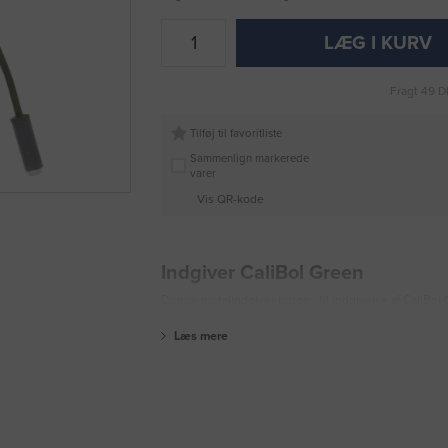
LÆG I KURV
Fragt 49 D
Tilføj til favoritliste
Sammenlign markerede
varer
Vis QR-kode
Indgiver CaliBol Green
Denne metalindgiver bruges til indgivelse af CaliBol
Læs mere