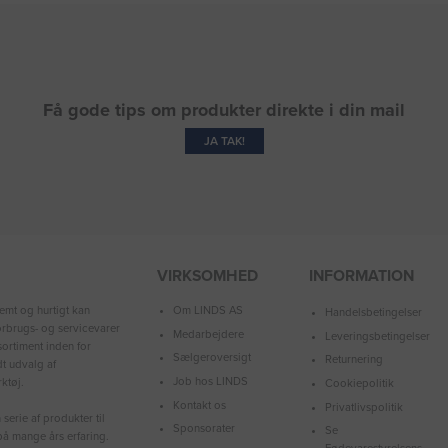
Få gode tips om produkter direkte i din mail
JA TAK!
VIRKSOMHED
INFORMATION
Om LINDS AS
emt og hurtigt kan
Handelsbetingelser
forbrugs- og servicevarer
Medarbejdere
Leveringsbetingelser
ortiment inden for
Sælgeroversigt
Returnering
dt udvalg af
Job hos LINDS
ktøj.
Cookiepolitik
Kontakt os
Privatlivspolitik
serie af produkter til
Sponsorater
Se
å mange års erfaring.