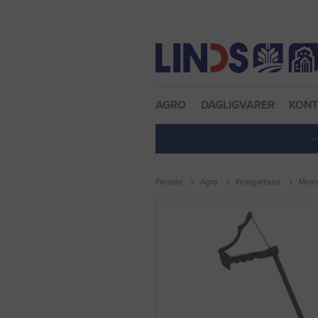
Nulstil adgangskode
AGRO
DAGLIGVARER
KON
·
Forside
Agro
Kvægartikler
Miner