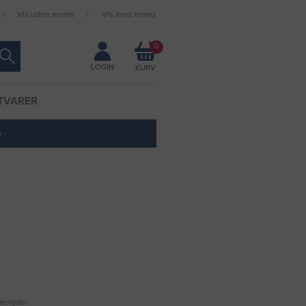
Vis uden moms
Vis med moms
Forbliv logget ind
0
LOGIN
TVARER
 ·
mængder.