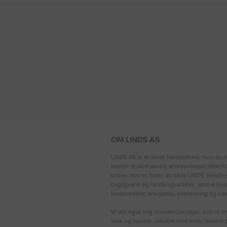
OM LINDS AS
LINDS AS er et dansk handelsfirma, hvor du n
bestille et stort udvalg af branchespecifikke 
online. Hos os finder du både LINDS′ kendte s
dagligvarer og landbrugsartikler, samt et bre
kontorartikler, arbejdstøj, beklædning og vær
Vi står også bag brandet Lincozym, som er en 
vask og opvask, udviklet med omhu baseret p