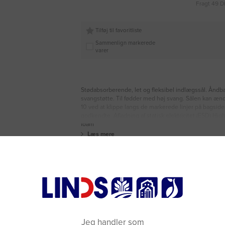
Fragt 49 D
Tilføj til favoritliste
Sammenlign markerede
varer
Stødabsorberende, let og fleksibel indlægssål. Åndb
svangstøtte. Til fødder med høj svang. Sålen kan ænd
10 ved at klippe langs de markerede linjer på bagsid
godkendte. Afladning af statisk elektricitet (ESD) Hig
foam
Læs mere
Jeg handler som