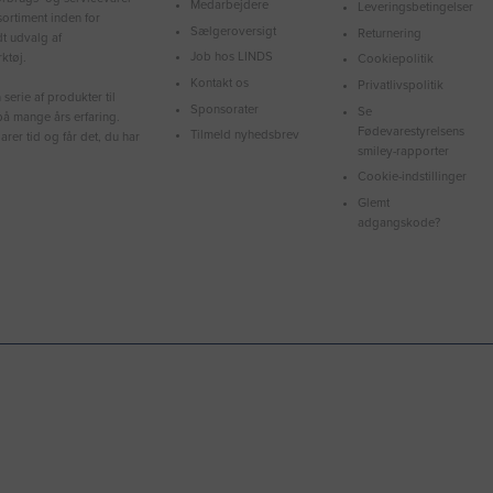
Medarbejdere
Leveringsbetingelser
ortiment inden for
Sælgeroversigt
Returnering
dt udvalg af
Job hos LINDS
ktøj.
Cookiepolitik
Kontakt os
Privatlivspolitik
serie af produkter til
Sponsorater
Se
å mange års erfaring.
Fødevarestyrelsens
Tilmeld nyhedsbrev
arer tid og får det, du har
smiley-rapporter
Cookie-indstillinger
Glemt
adgangskode?