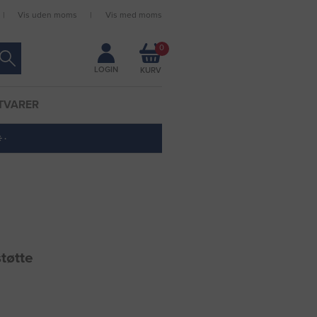
Vis uden moms
Vis med moms
Forbliv logget ind
0
LOGIN
TVARER
 ·
tøtte