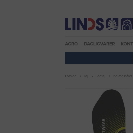
Nulstil adgangskode
AGRO
DAGLIGVARER
KON
·
Forside
Tøj
Fodtøj
Indlægssåler