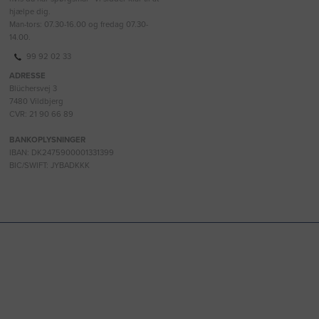
hjælpe dig.
Man-tors: 07.30-16.00 og fredag 07.30-
14.00.
99 92 02 33
ADRESSE
Blüchersvej 3
7480 Vildbjerg
CVR: 21 90 66 89
BANKOPLYSNINGER
IBAN: DK2475900001331399
BIC/SWIFT: JYBADKKK