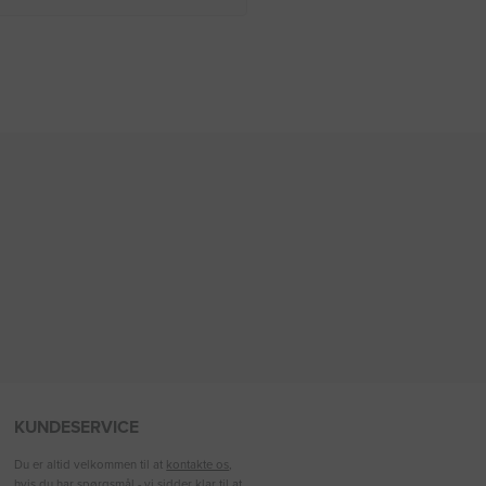
KUNDESERVICE
Du er altid velkommen til at
kontakte os
,
hvis du har spørgsmål - vi sidder klar til at