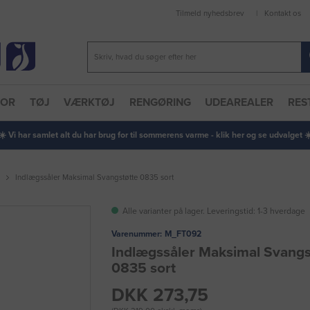
Tilmeld nyhedsbrev
Kontakt os
TOR
TØJ
VÆRKTØJ
RENGØRING
UDEAREALER
RES
 ☀️ Vi har samlet alt du har brug for til sommerens varme - klik her og se udvalget ☀️
Indlægssåler Maksimal Svangstøtte 0835 sort
Alle varianter på lager. Leveringstid: 1-3 hverdage
Varenummer:
M_FT092
Indlægssåler Maksimal Svangs
0835 sort
DKK 273,75