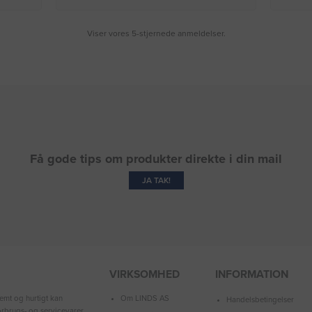
Viser vores 5-stjernede anmeldelser.
Få gode tips om produkter direkte i din mail
JA TAK!
VIRKSOMHED
INFORMATION
Om LINDS AS
emt og hurtigt kan
Handelsbetingelser
forbrugs- og servicevarer