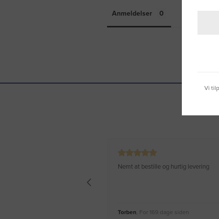
Anmeldelser
Spørgsmål 
Vi ti
Nemt at bestille og hurtig levering
Torben
, For 169 dage siden