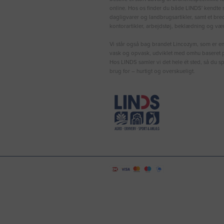
online. Hos os finder du både LINDS′ kendte s
dagligvarer og landbrugsartikler, samt et bre
kontorartikler, arbejdstøj, beklædning og vær
Vi står også bag brandet Lincozym, som er en 
vask og opvask, udviklet med omhu baseret p
Hos LINDS samler vi det hele ét sted, så du sp
brug for – hurtigt og overskueligt.