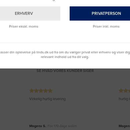
& Svar
ERHVERV
PRIVATPERSON
Priser ekskl. moms
Priser inkl. moms
lpasser din oplevelse på linds.dk ud fra om du vælger privat eller erhverv og viser di
relevant indhold ud fra dit valg.
SE HVAD VORES KUNDER SIGER
Virkelig hurtig levering
hurtig
Mogens S.
, For 170 dage siden
Mogens