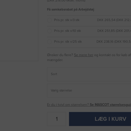
(DKK 219,00 ekskl. moms)
Få samkøbsrabat på Arbejdstøj
Pris pr. stk v/3 stk
DKK 265,54 (DKK 212,
Pris pr. stk v/10 stk
DKK 251,85 (DKK 201,
Pris pr. stk v/25 stk
DKK 238,16 (DKK 190,5
Ønsker du flere?
Se mere her
og kontakt os for køb af
mængder.
Er du i tvivl om størrelsen?
Se MASCOT størrelsesgui
LÆG I KURV