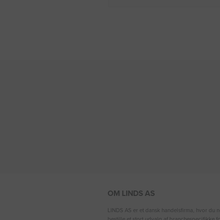
OM LINDS AS
LINDS AS er et dansk handelsfirma, hvor du n
bestille et stort udvalg af branchespecifikke 