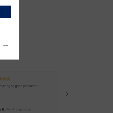
g mere
 levering og gode produkter
Hurtig levering Varen er perfekt
 B.
, For 171 dage siden
Rikke A.
, For 174 dage siden