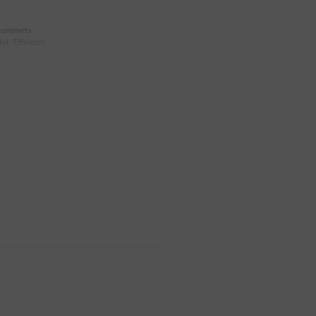
n rummets
et. Effekten