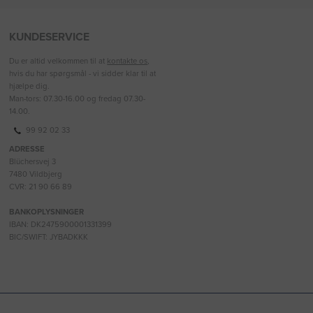
KUNDESERVICE
Du er altid velkommen til at
kontakte os
,
hvis du har spørgsmål - vi sidder klar til at
hjælpe dig.
Man-tors: 07.30-16.00 og fredag 07.30-
14.00.
99 92 02 33
ADRESSE
Blüchersvej 3
7480 Vildbjerg
CVR: 21 90 66 89
BANKOPLYSNINGER
IBAN: DK2475900001331399
BIC/SWIFT: JYBADKKK