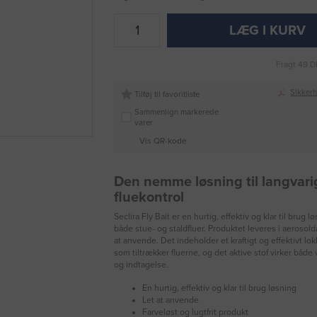
LÆG I KURV
Fragt 49 D
Sikker
Tilføj til favoritliste
Sammenlign markerede
varer
Vis QR-kode
Den nemme løsning til langvari
fluekontrol
Seclira Fly Bait er en hurtig, effektiv og klar til brug 
både stue- og staldfluer. Produktet leveres i aerosold
at anvende. Det indeholder et kraftigt og effektivt lo
som tiltrækker fluerne, og det aktive stof virker både
og indtagelse.
En hurtig, effektiv og klar til brug løsning
Let at anvende
Farveløst og lugtfrit produkt