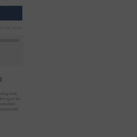
KK inkl. moms
hedsdatablad
g
løsning mod
åse og er let
kkemiddel,
 ved kontakt