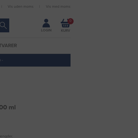
Vis uden moms
Vis med moms
Forbliv logget ind
0
LOGIN
TVARER
 ·
500 ml
mængder.