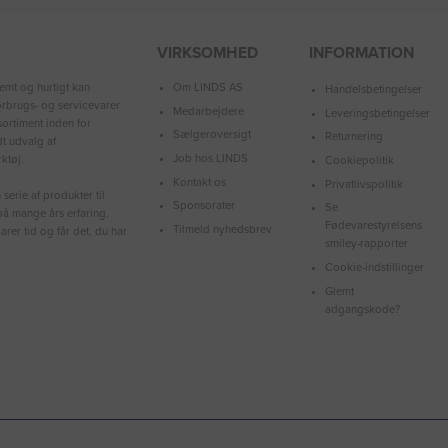
VIRKSOMHED
INFORMATION
Om LINDS AS
emt og hurtigt kan
Handelsbetingelser
forbrugs- og servicevarer
Medarbejdere
Leveringsbetingelser
ortiment inden for
Sælgeroversigt
Returnering
dt udvalg af
Job hos LINDS
ktøj.
Cookiepolitik
Kontakt os
Privatlivspolitik
serie af produkter til
Sponsorater
Se
å mange års erfaring.
Fødevarestyrelsens
Tilmeld nyhedsbrev
arer tid og får det, du har
smiley-rapporter
Cookie-indstillinger
Glemt
adgangskode?