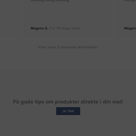
Virkelig hurtig levering
hurtig
Mogens S.
, For 170 dage siden
Mogens
Viser vores 5-stjernede anmeldelser.
Få gode tips om produkter direkte i din mail
JA TAK!