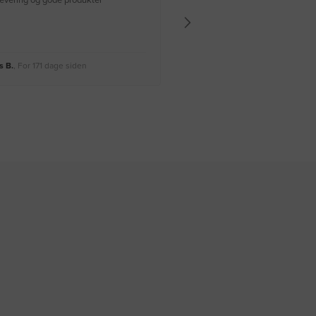
 levering og gode produkter
Hurtig levering Varen er perfekt
 B.
, For 171 dage siden
Rikke A.
, For 174 dage siden