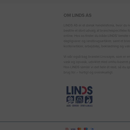
OM LINDS AS
LINDS AS er et dansk handelsfirma, hvor du n
bestille et stort udvalg af branchespecifikke 
online. Hos os finder du både LINDS′ kendte s
dagligvarer og landbrugsartikler, samt et bre
kontorartikler, arbejdstøj, beklædning og vær
Vi står også bag brandet Lincozym, som er en 
vask og opvask, udviklet med omhu baseret p
Hos LINDS samler vi det hele ét sted, så du sp
brug for – hurtigt og overskueligt.