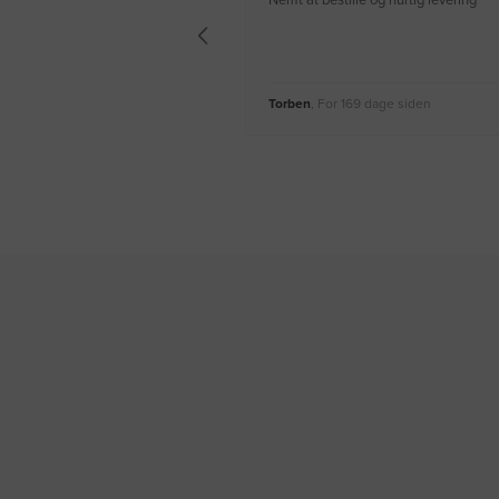
Nemt at bestille og hurtig levering
Torben
, For 169 dage siden