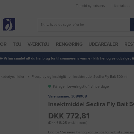
Tilmeld nyhedsbrev
Kontakt os
TOR
TØJ
VÆRKTØJ
RENGØRING
UDEAREALER
RES
 ☀️ Vi har samlet alt du har brug for til sommerens varme - klik her og se udvalget ☀️
Skadedyrsmidler
Fluespray og insektgift
Insektmiddel Seclira Fly Bait 500 ml
På lager. Leveringstid 1-3 hverdage
Varenummer:
3084008
Insektmiddel Seclira Fly Bait 
DKK 772,81
(DKK 618,25 ekskl. moms)
Engros?
Se mere her
og kontakt os for køb af store 