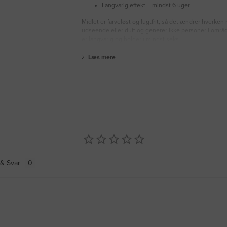
Langvarig effekt – mindst 6 uger
Midlet er farveløst og lugtfrit, så det ændrer hverke
udseende eller duft og generer ikke personer i områd
er langvarig og holder i mindst seks
Læs mere
& Svar