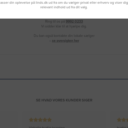
lpasser din oplevelse på linds.dk ud fra om du vælger privat eller erhverv og viser di
relevant indhold ud fra dit valg.
Brug for hjælp?
Ring til os på
9992 0233
Vi sidder klar til at hjælpe dig.
Du kan også kontakte din lokale sælger
–
se oversigten her
SE HVAD VORES KUNDER SIGER