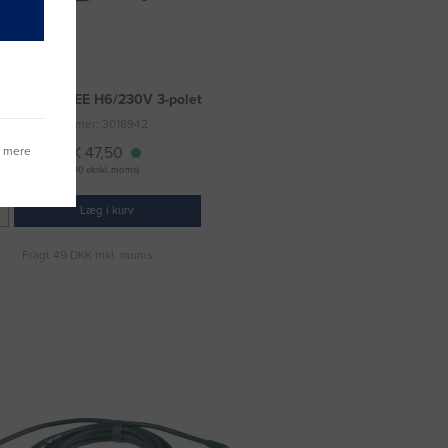
længerled CEE H6/230V 3-polet
Varenummer: 3018942
DKK 47,50
g mere
(DKK 38,00 ekskl. moms)
Læg i kurv
Fragt 49 DKK inkl. moms