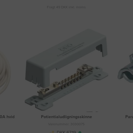
Fragt 49 DKK inkl. moms
10A hvid
Potientialudligningsskinne
Par
Varenummer: 3030075
DKK 67,19