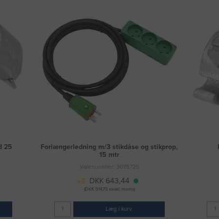
d 25
Forlængerledning m/3 stikdåse og stikprop,
15 mtr
Varenummer: 3075725
DKK 643,44
(DKK 514,75 ekskl. moms)
Læg i kurv