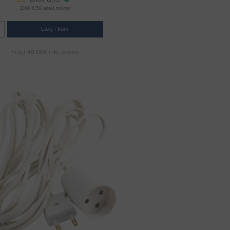
(DKK 6,50 ekskl. moms)
Læg i kurv
Fragt 49 DKK inkl. moms