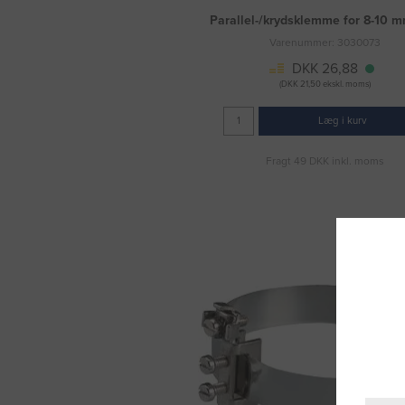
Parallel-/krydsklemme for 8-10 m
Varenummer: 3030073
DKK 26,88
(DKK 21,50 ekskl. moms)
Læg i kurv
Fragt 49 DKK inkl. moms