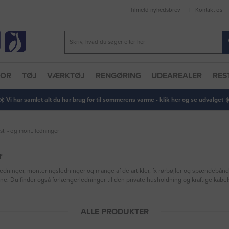
Tilmeld nyhedsbrev
Kontakt os
TOR
TØJ
VÆRKTØJ
RENGØRING
UDEAREALER
RES
 ☀️ Vi har samlet alt du har brug for til sommerens varme - klik her og se udvalget ☀️
nst. - og mont. ledninger
r
sledninger, monteringsledninger og mange af de artikler, fx rørbøjler og spændebå
erne. Du finder også forlængerledninger til den private husholdning og kraftige ka
ALLE PRODUKTER