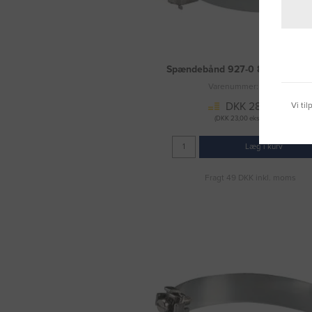
Spændebånd 927-0 8-22 mm 1
Varenummer: 3030077
DKK 28,75
Vi ti
(DKK 23,00 ekskl. moms)
Læg i kurv
Fragt 49 DKK inkl. moms