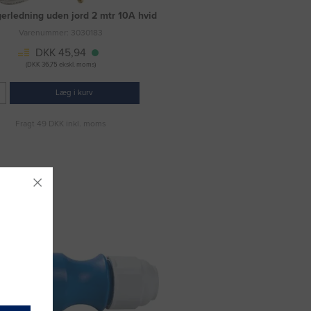
erledning uden jord 2 mtr 10A hvid
Varenummer: 3030183
DKK 45,94
(DKK 36,75 ekskl. moms)
Læg i kurv
Fragt 49 DKK inkl. moms