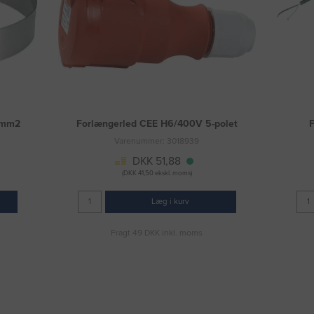
5mm2
Forlængerled CEE H6/400V 5-polet
F
Varenummer: 3018939
DKK 51,88
(DKK 41,50 ekskl. moms)
Læg i kurv
Fragt 49 DKK inkl. moms