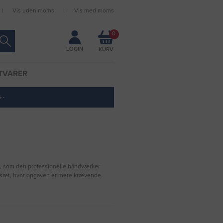
Vis uden moms
Vis med moms
Forbliv logget ind
0
LOGIN
TVARER
 ·
nd, som den professionelle håndværker
belsæt, hvor opgaven er mere krævende.