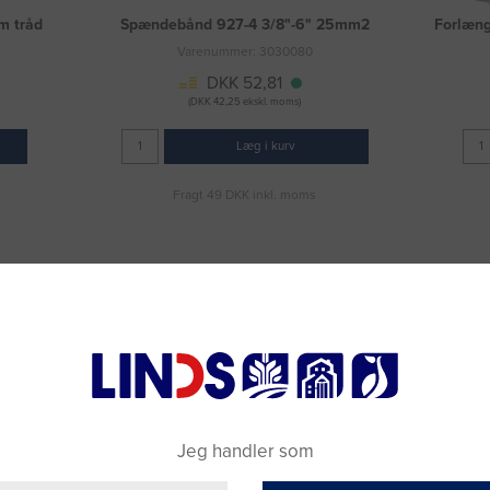
m tråd
Spændebånd 927-4 3/8"-6" 25mm2
Forlæng
Varenummer: 3030080
DKK 52,81
(DKK 42,25 ekskl. moms)
Læg i kurv
Fragt 49 DKK inkl. moms
Jeg handler som