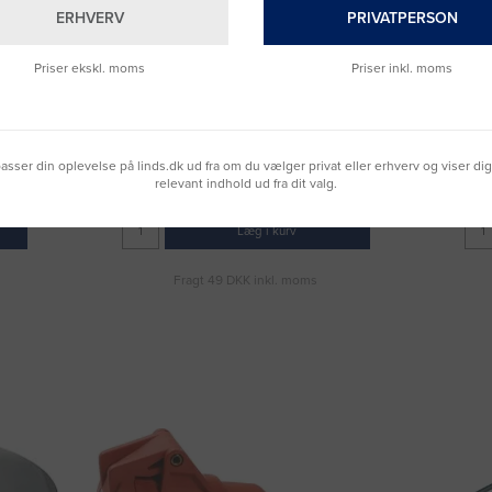
ERHVERV
PRIVATPERSON
Priser ekskl. moms
Priser inkl. moms
0 mm2
Spændebånd 927-2 3/8"-4" 25mm2
For
Varenummer: 3030079
DKK 42,50
lpasser din oplevelse på linds.dk ud fra om du vælger privat eller erhverv og viser di
relevant indhold ud fra dit valg.
(DKK 34,00 ekskl. moms)
Læg i kurv
Fragt 49 DKK inkl. moms