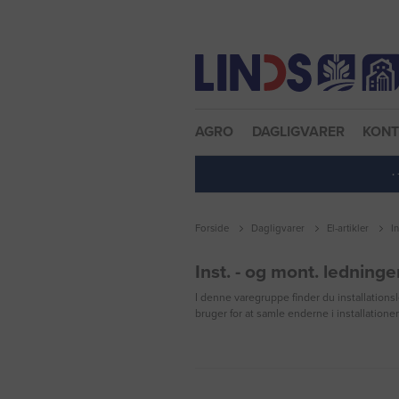
Nulstil adgangskode
AGRO
DAGLIGVARER
KON
·
Forside
Dagligvarer
El-artikler
I
Inst. - og mont. ledninge
I denne varegruppe finder du installation
bruger for at samle enderne i installation