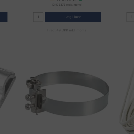
(DKK 53,75 ekskl. moms)
Læg i kurv
Fragt 49 DKK inkl. moms