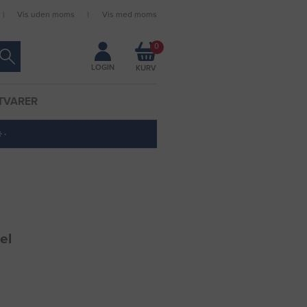
Vis uden moms
Vis med moms
Forbliv logget ind
0
LOGIN
TVARER
 ·
el