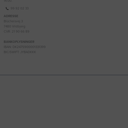
14.00.
99 92 02 33
ADRESSE
Blüchersvej 3
7480 Vildbjerg
CVR: 21 90 66 89
BANKOPLYSNINGER
IBAN: DK2475900001331399
BIC/SWIFT: JYBADKKK