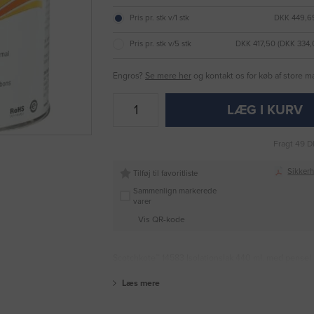
Pris pr. stk v/1 stk
DKK 449,69
Pris pr. stk v/5 stk
DKK 417,50 (DKK 334
Engros?
Se mere her
og kontakt os for køb af store 
LÆG I KURV
Fragt 49 D
Sikker
Tilføj til favoritliste
Sammenlign markerede
varer
Vis QR-kode
Scotchkote™ 14583 Isolationslak 440 ml. med pensel
Læs mere