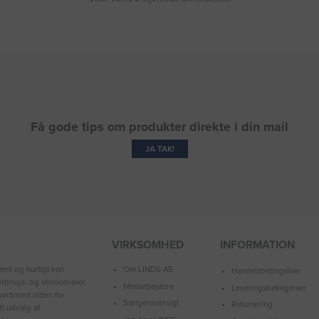
Få gode tips om produkter direkte i din mail
JA TAK!
VIRKSOMHED
INFORMATION
Om LINDS AS
emt og hurtigt kan
Handelsbetingelser
forbrugs- og servicevarer
Medarbejdere
Leveringsbetingelser
ortiment inden for
Sælgeroversigt
Returnering
dt udvalg af