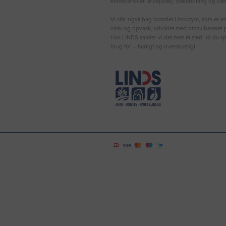
kontorartikler, arbejdstøj, beklædning og vær
Vi står også bag brandet Lincozym, som er en 
vask og opvask, udviklet med omhu baseret p
Hos LINDS samler vi det hele ét sted, så du sp
brug for – hurtigt og overskueligt.