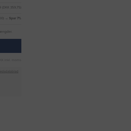
 (DKK 359,75)
,00) →
Spar 7%
mængder.
KK inkl. moms
hedsdatablad