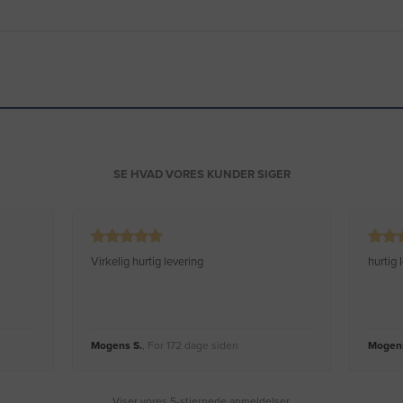
SE HVAD VORES KUNDER SIGER
Virkelig hurtig levering
hurtig
Mogens S.
, For 172 dage siden
Mogens
Viser vores 5-stjernede anmeldelser.