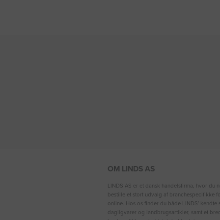
OM LINDS AS
LINDS AS er et dansk handelsfirma, hvor du n
bestille et stort udvalg af branchespecifikke 
online. Hos os finder du både LINDS′ kendte s
dagligvarer og landbrugsartikler, samt et bre