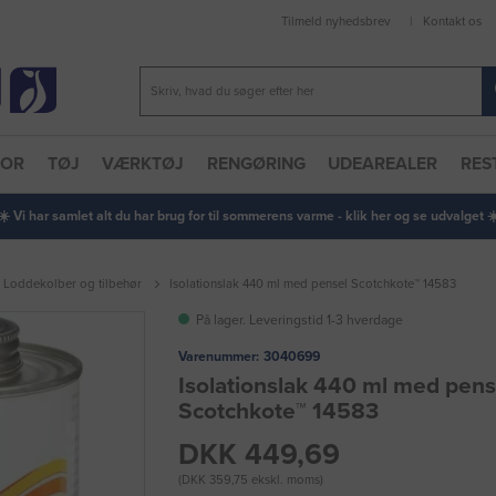
Tilmeld nyhedsbrev
Kontakt os
TOR
TØJ
VÆRKTØJ
RENGØRING
UDEAREALER
RES
 ☀️ Vi har samlet alt du har brug for til sommerens varme - klik her og se udvalget ☀️
Loddekolber og tilbehør
Isolationslak 440 ml med pensel Scotchkote™ 14583
På lager. Leveringstid 1-3 hverdage
Varenummer:
3040699
Isolationslak 440 ml med pens
Scotchkote™ 14583
DKK 449,69
(DKK 359,75 ekskl. moms)