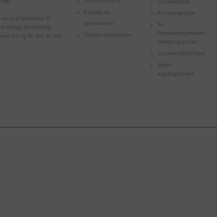
Job hos LINDS
ktøj.
Cookiepolitik
Kontakt os
Privatlivspolitik
serie af produkter til
Sponsorater
Se
å mange års erfaring.
Fødevarestyrelsens
Tilmeld nyhedsbrev
arer tid og får det, du har
smiley-rapporter
Cookie-indstillinger
Glemt
adgangskode?