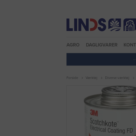
Nulstil adgangskode
AGRO
DAGLIGVARER
KON
·
Forside
Værktøj
Diverse værktøj