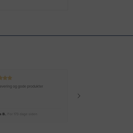
 levering og gode produkter
Hurtig levering Varen er perfekt
 B.
, For 173 dage siden
Rikke A.
, For 176 dage siden