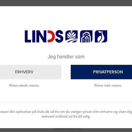
Jeg handler som
ERHVERV
PRIVATPERSON
Priser ekskl. moms
Priser inkl. moms
Brug for hjælp?
Ring til os på
9992 0233
lpasser din oplevelse på linds.dk ud fra om du vælger privat eller erhverv og viser di
Vi sidder klar til at hjælpe dig.
relevant indhold ud fra dit valg.
Du kan også kontakte din lokale sælger
–
se oversigten her