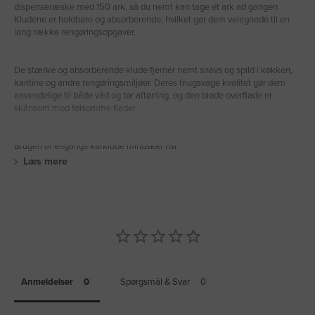
dispenseræske med 150 ark, så du nemt kan tage ét ark ad gangen.
Kludene er holdbare og absorberende, hvilket gør dem velegnede til en
lang række rengøringsopgaver.
De stærke og absorberende klude fjerner nemt snavs og spild i køkken,
kantine og andre rengøringsmiljøer. Deres fnugsvage kvalitet gør dem
anvendelige til både våd og tør aftørring, og den bløde overflade er
skånsom mod følsomme flader.
Brugen af engangs karklude mindsker risi
Læs mere
Anmeldelser
Spørgsmål & Svar