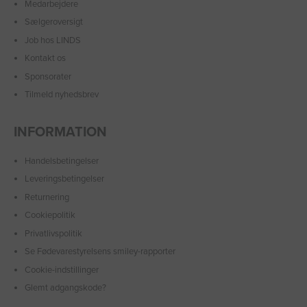
Medarbejdere
Sælgeroversigt
Job hos LINDS
Kontakt os
Sponsorater
Tilmeld nyhedsbrev
INFORMATION
Handelsbetingelser
Leveringsbetingelser
Returnering
Cookiepolitik
Privatlivspolitik
Se Fødevarestyrelsens smiley-rapporter
Cookie-indstillinger
Glemt adgangskode?