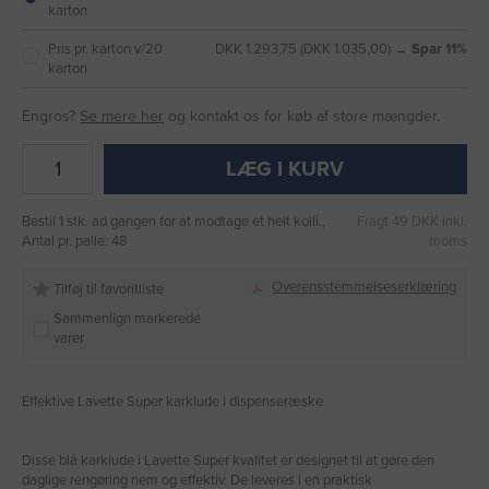
karton
Pris pr. karton v/20
DKK 1.293,75 (DKK 1.035,00) →
Spar 11%
karton
Engros?
Se mere her
og kontakt os for køb af store mængder.
LÆG I KURV
Bestil 1 stk. ad gangen for at modtage et helt kolli.,
Fragt 49 DKK inkl.
Antal pr. palle: 48
moms
Overensstemmelseserklæring
Tilføj til favoritliste
Sammenlign markerede
varer
Effektive Lavette Super karklude i dispenseræske
Disse blå karklude i Lavette Super kvalitet er designet til at gøre den
daglige rengøring nem og effektiv. De leveres i en praktisk