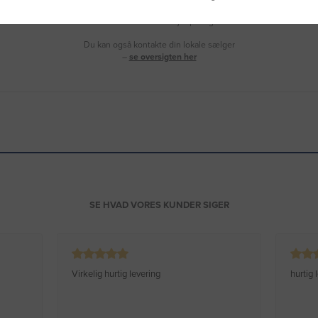
Ring til os på
9992 0233
Vi sidder klar til at hjælpe dig.
Du kan også kontakte din lokale sælger
–
se oversigten her
SE HVAD VORES KUNDER SIGER
Virkelig hurtig levering
hurtig