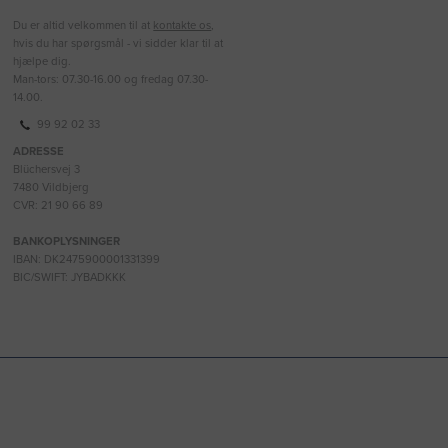
Du er altid velkommen til at
kontakte os
,
hvis du har spørgsmål - vi sidder klar til at
hjælpe dig.
Man-tors: 07.30-16.00 og fredag 07.30-
14.00.
99 92 02 33
ADRESSE
Blüchersvej 3
7480 Vildbjerg
CVR: 21 90 66 89
BANKOPLYSNINGER
IBAN: DK2475900001331399
BIC/SWIFT: JYBADKKK