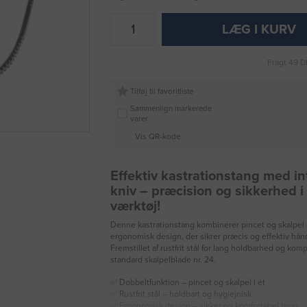
LÆG I KURV
Fragt 49 D
Tilføj til favoritliste
Sammenlign markerede
varer
Vis QR-kode
Effektiv kastrationstang med in
kniv – præcision og sikkerhed i
værktøj!
Denne kastrationstang kombinerer pincet og skalpel i
ergonomisk design, der sikrer præcis og effektiv hån
Fremstillet af rustfrit stål for lang holdbarhed og ko
standard skalpelblade nr. 24.
✅ Dobbeltfunktion – pincet og skalpel i ét
✅ Rustfrit stål – holdbart og hygiejnisk
✅ Ergonomisk design – sikker og komfortabel brug