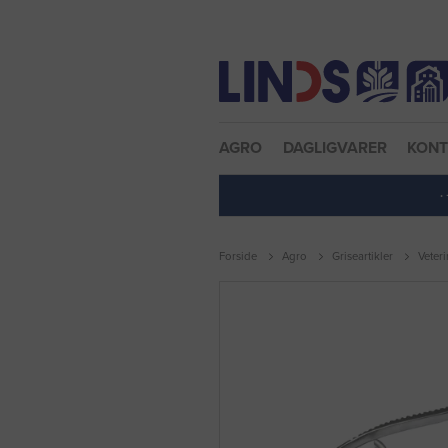
Nulstil adgangskode
AGRO
DAGLIGVARER
KON
·
Forside
Agro
Griseartikler
Veteri