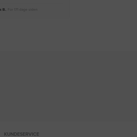
 B.
, For 171 dage siden
Rikke A.
, For 174 dage siden
KUNDESERVICE