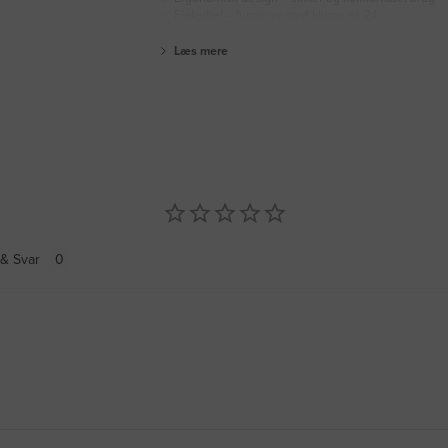
✅ Fleksibel – fungerer med klinge nr. 24
Læs mere
& Svar