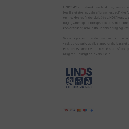
LINDS AS er et dansk handelsfirma, hvor du n
bestille et stort udvalg af branchespecifikke 
online. Hos os finder du både LINDS′ kendte s
dagligvarer og landbrugsartikler, samt et bre
kontorartikler, arbejdstøj, beklædning og vær
Vi står også bag brandet Lincozym, som er en 
vask og opvask, udviklet med omhu baseret p
Hos LINDS samler vi det hele ét sted, så du sp
brug for – hurtigt og overskueligt.