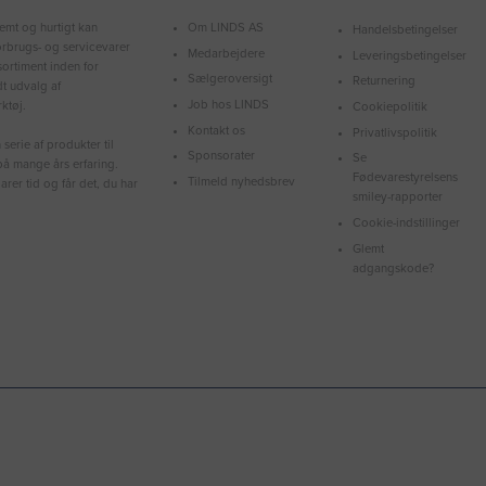
Om LINDS AS
emt og hurtigt kan
Handelsbetingelser
forbrugs- og servicevarer
Medarbejdere
Leveringsbetingelser
ortiment inden for
Sælgeroversigt
Returnering
dt udvalg af
Job hos LINDS
ktøj.
Cookiepolitik
Kontakt os
Privatlivspolitik
serie af produkter til
Sponsorater
Se
å mange års erfaring.
Fødevarestyrelsens
Tilmeld nyhedsbrev
arer tid og får det, du har
smiley-rapporter
Cookie-indstillinger
Glemt
adgangskode?