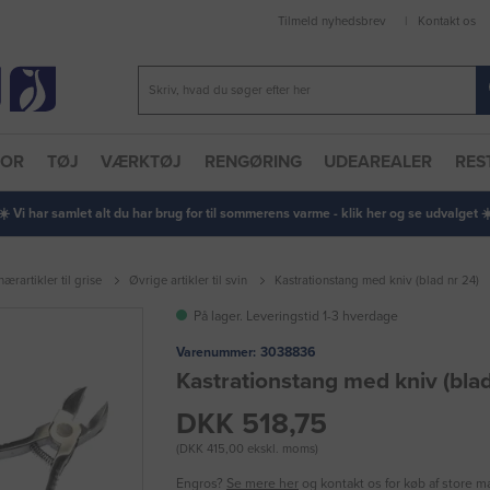
Tilmeld nyhedsbrev
Kontakt os
TOR
TØJ
VÆRKTØJ
RENGØRING
UDEAREALER
RES
 ☀️ Vi har samlet alt du har brug for til sommerens varme - klik her og se udvalget ☀️
nærartikler til grise
Øvrige artikler til svin
Kastrationstang med kniv (blad nr 24)
På lager. Leveringstid 1-3 hverdage
Varenummer:
3038836
Kastrationstang med kniv (blad
DKK 518,75
(DKK 415,00 ekskl. moms)
Engros?
Se mere her
og kontakt os for køb af store 