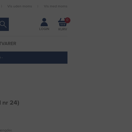
Vis uden moms
Vis med moms
Forbliv logget ind
0
LOGIN
TVARER
 ·
 nr 24)
mængder.