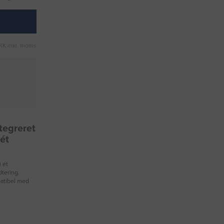
KK inkl. moms
tegreret
 ét
 ét
dtering.
mpatibel med