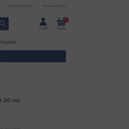
Vis uden moms
Vis med moms
Forbliv logget ind
0
LOGIN
TVARER
 ·
å 20 stk