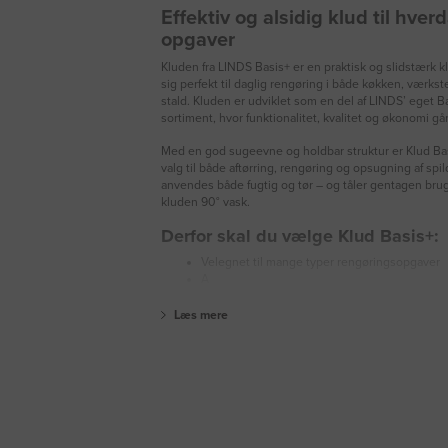
Effektiv og alsidig klud til hve
opgaver
Kluden fra LINDS Basis+ er en praktisk og slidstærk k
sig perfekt til daglig rengøring i både køkken, værkst
stald. Kluden er udviklet som en del af LINDS’ eget B
sortiment, hvor funktionalitet, kvalitet og økonomi gå
Med en god sugeevne og holdbar struktur er Klud Bas
valg til både aftørring, rengøring og opsugning af spi
anvendes både fugtig og tør – og tåler gentagen brug
kluden 90° vask.
Derfor skal du vælge Klud Basis+:
Velegnet til mange typer rengøringsopgaver
A
Læs mere