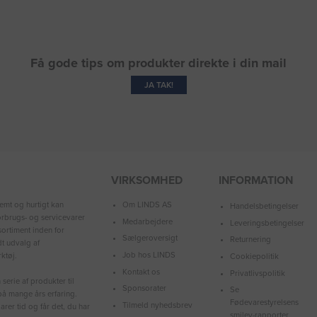
Få gode tips om produkter direkte i din mail
JA TAK!
VIRKSOMHED
INFORMATION
Om LINDS AS
emt og hurtigt kan
Handelsbetingelser
forbrugs- og servicevarer
Medarbejdere
Leveringsbetingelser
ortiment inden for
Sælgeroversigt
Returnering
dt udvalg af
Job hos LINDS
ktøj.
Cookiepolitik
Kontakt os
Privatlivspolitik
serie af produkter til
Sponsorater
Se
å mange års erfaring.
Fødevarestyrelsens
Tilmeld nyhedsbrev
arer tid og får det, du har
smiley-rapporter