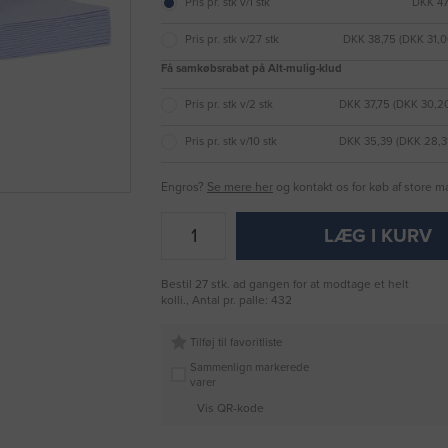
Pris pr. stk v/1 stk
DKK 47
Pris pr. stk v/27 stk
DKK 38,75 (DKK 31,
Få samkøbsrabat på Alt-mulig-klud
Pris pr. stk v/2 stk
DKK 37,75 (DKK 30,2
Pris pr. stk v/10 stk
DKK 35,39 (DKK 28,3
Engros?
Se mere her
og kontakt os for køb af store 
LÆG I KURV
Bestil 27 stk. ad gangen for at modtage et helt
kolli., Antal pr. palle: 432
Tilføj til favoritliste
Sammenlign markerede
varer
Vis QR-kode