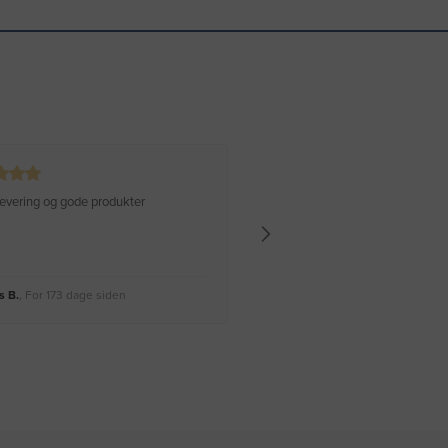
 levering og gode produkter
Hurtig levering Varen er perfekt
 B.
, For 173 dage siden
Rikke A.
, For 176 dage siden