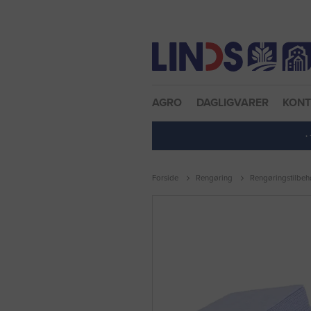
Nulstil adgangskode
AGRO
DAGLIGVARER
KON
·
Forside
Rengøring
Rengøringstilbeh