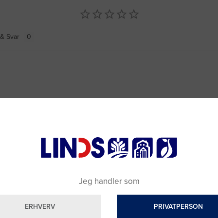
& Svar
Jeg handler som
ERHVERV
PRIVATPERSON