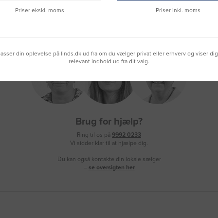
Priser ekskl. moms
Priser inkl. moms
lpasser din oplevelse på linds.dk ud fra om du vælger privat eller erhverv og viser di
relevant indhold ud fra dit valg.
Brug for hjælp?
Ring til os på
9992 0233
Vi sidder klar til at hjælpe dig.
Du kan også kontakte din lokale sælger
–
se oversigten her