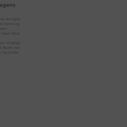
rdagens
lud, der egner
ed, kontor og
asis+
r hånd i hånd.
is+ et oplagt
ld. Kluden kan
. Og så tåler