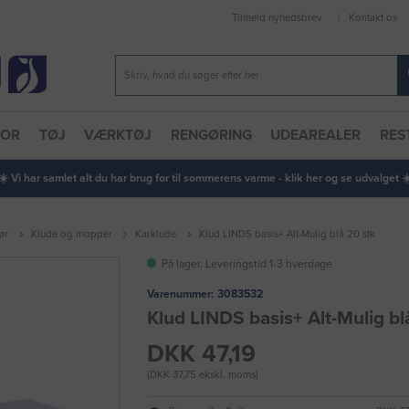
Tilmeld nyhedsbrev
Kontakt os
TOR
TØJ
VÆRKTØJ
RENGØRING
UDEAREALER
RES
 ☀️ Vi har samlet alt du har brug for til sommerens varme - klik her og se udvalget ☀️
ør
Klude og mopper
Karklude
Klud LINDS basis+ Alt-Mulig blå 20 stk
På lager. Leveringstid 1-3 hverdage
Varenummer:
3083532
Klud LINDS basis+ Alt-Mulig bl
DKK 47,19
(DKK 37,75 ekskl. moms)