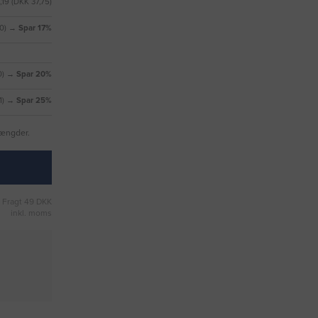
,19 (DKK 37,75)
00) →
Spar 17%
0)
→ Spar 20%
1)
→ Spar 25%
mængder.
Fragt 49 DKK
inkl. moms