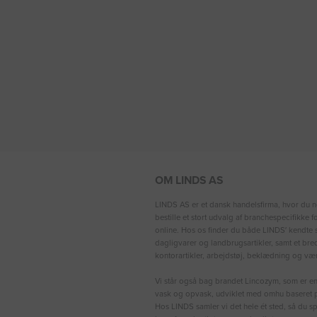
OM LINDS AS
LINDS AS er et dansk handelsfirma, hvor du n
bestille et stort udvalg af branchespecifikke 
online. Hos os finder du både LINDS′ kendte s
dagligvarer og landbrugsartikler, samt et bre
kontorartikler, arbejdstøj, beklædning og vær
Vi står også bag brandet Lincozym, som er en 
vask og opvask, udviklet med omhu baseret p
Hos LINDS samler vi det hele ét sted, så du sp