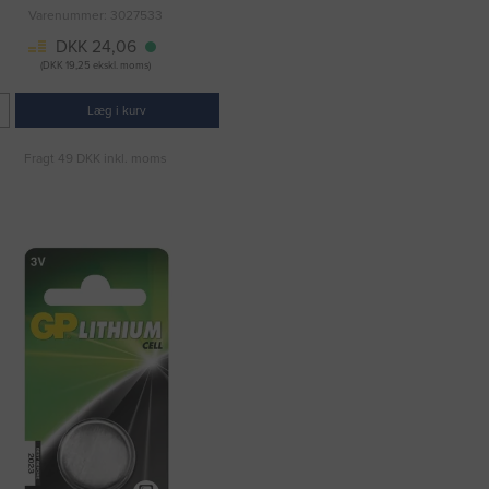
Varenummer: 3027533
DKK 24,06
(DKK 19,25 ekskl. moms)
Læg i kurv
Fragt 49 DKK inkl. moms