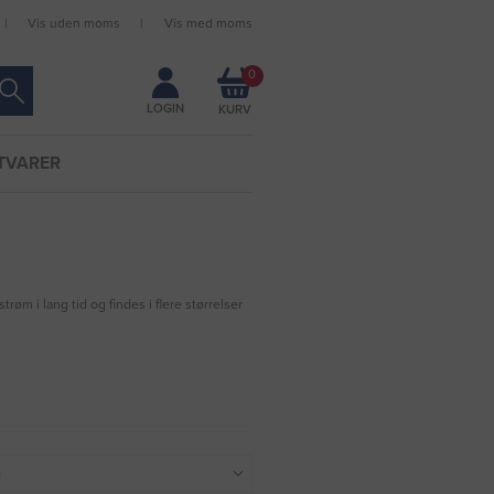
Vis uden moms
Vis med moms
Forbliv logget ind
0
LOGIN
TVARER
øm i lang tid og findes i flere størrelser
g