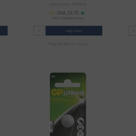
Varenummer: 3027538
DKK 33,75
(DKK 27,00 ekskl. moms)
Læg i kurv
Fragt 49 DKK inkl. moms