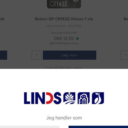
stk
Batteri GP CR1632 lithium 1 stk
Ba
Varenummer: 3020766
Normalpris DKK 27,10
DKK 13,55
(DKK 10,84 ekskl. moms)
Læg i kurv
Fragt 49 DKK inkl. moms
Jeg handler som