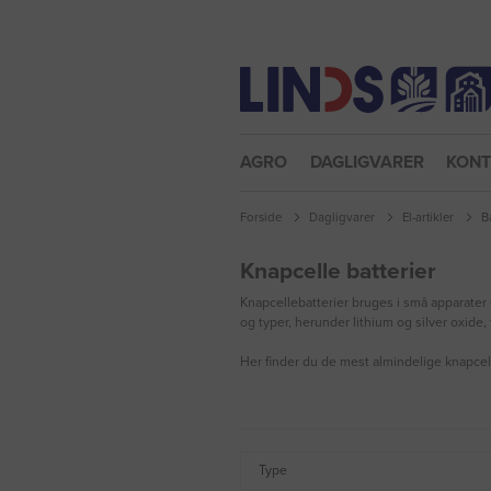
Nulstil adgangskode
AGRO
DAGLIGVARER
KON
Forside
Dagligvarer
El-artikler
B
Knapcelle batterier
Knapcellebatterier bruges i små apparater s
og typer, herunder lithium og silver oxide
Her finder du de mest almindelige knapcell
Type