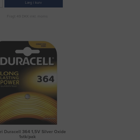
Læg i kurv
Fragt 49 DKK inkl. moms
ri Duracell 364 1,5V Silver Oxide
1stk/pak