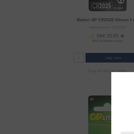
Batteri GP CR2025 lithium 1 
Varenummer: 3020350
DKK 25,93
(DKK 20,74 ekskl. moms)
Læg i kurv
Fragt 49 DKK inkl. moms