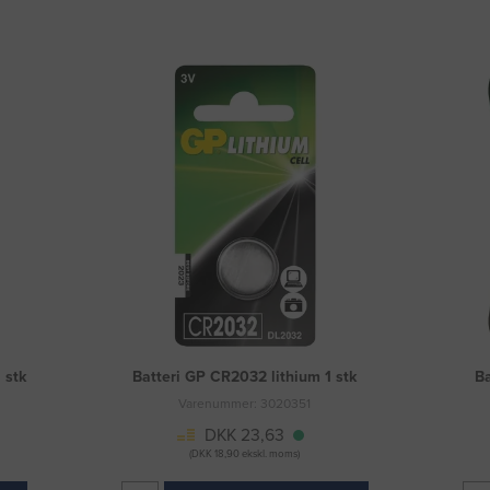
 stk
Batteri GP CR2032 lithium 1 stk
Ba
Varenummer: 3020351
DKK 23,63
(DKK 18,90 ekskl. moms)