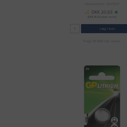
Varenummer: 3027537
DKK 20,63
(DKK 16,50 ekskl. moms)
Læg i kurv
Fragt 49 DKK inkl. moms