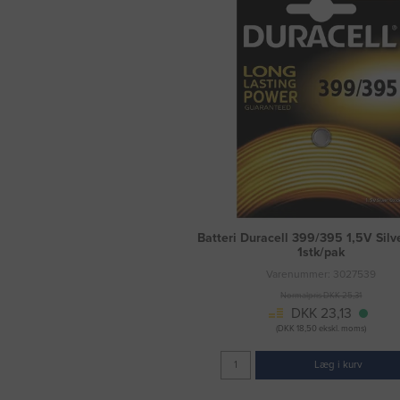
Batteri Duracell 399/395 1,5V Silv
1stk/pak
Varenummer: 3027539
Normalpris DKK 25,31
DKK 23,13
(DKK 18,50 ekskl. moms)
Læg i kurv