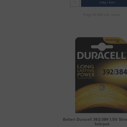
Læg i kurv
Fragt 49 DKK inkl. moms
Batteri Duracell 392/384 1,5V Silv
1stk/pak