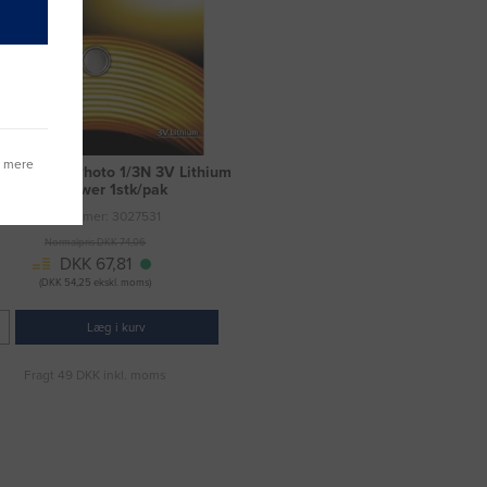
g mere
ri Duracell Photo 1/3N 3V Lithium
High Power 1stk/pak
Varenummer: 3027531
Normalpris DKK 74,06
DKK 67,81
(DKK 54,25 ekskl. moms)
Læg i kurv
Fragt 49 DKK inkl. moms