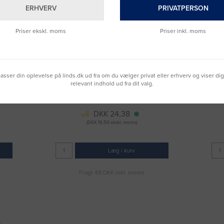
ERHVERV
PRIVATPERSON
Priser ekskl. moms
Priser inkl. moms
lpasser din oplevelse på linds.dk ud fra om du vælger privat eller erhverv og viser di
stk
Batteri Duracell 371/370 1,5V Silver Oxide
Batte
relevant indhold ud fra dit valg.
1stk/pak
Varenummer: 3027535
DKK 24,38
(DKK 19,50 ekskl. moms)
Læg i kurv
Fragt 49 DKK inkl. moms