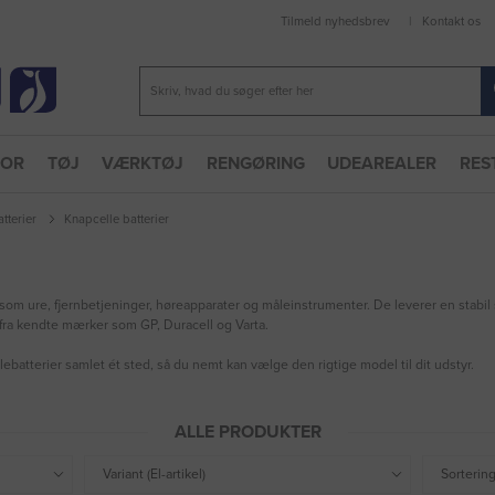
Tilmeld nyhedsbrev
Kontakt os
TOR
TØJ
VÆRKTØJ
RENGØRING
UDEAREALER
RES
atterier
Knapcelle batterier
om ure, fjernbetjeninger, høreapparater og måleinstrumenter. De leverer en stabil str
, fra kendte mærker som GP, Duracell og Varta.
ebatterier samlet ét sted, så du nemt kan vælge den rigtige model til dit udstyr.
ALLE PRODUKTER
Variant (El-artikel)
Sorterin