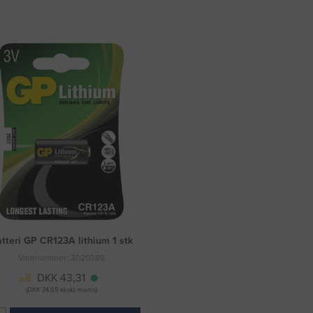
tteri GP CR123A lithium 1 stk
Varenummer: 3020388
DKK 43,31
(DKK 34,65 ekskl. moms)