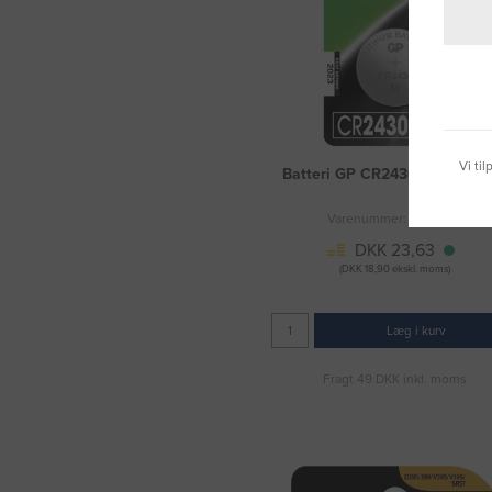
Vi ti
Batteri GP CR2430 lithium 1 
Varenummer: 3020352
DKK 23,63
(DKK 18,90 ekskl. moms)
Læg i kurv
Fragt 49 DKK inkl. moms