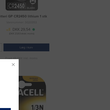
tteri GP CR2450 lithium 1 stk
Varenummer: 3020353
DKK 29,54
(DKK 23,63 ekskl. moms)
Læg i kurv
Fragt 49 DKK inkl. moms