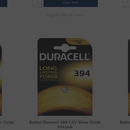
Læg i kurv
Fragt 49 DKK inkl. moms
er Oxide
Batteri Duracell 394 1,5V Silver Oxide
Batte
1stk/pak