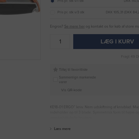
Pris pr. stk v/1 stk
DKK 110,
Pris pr. stk v/3 stk
DKK 105,31 (DKK 84
Engros?
Se mere her
og kontakt os for køb af store 
LÆG I KURV
Fragt 49 D
Tilføj til favoritliste
Sammenlign markerede
varer
Vis QR-kode
KE18-01 ERGO™ kniv. Nem udskiftning af knivblad. Ma
indeholder op til 3 blade. Symmetrisk form til højre-o
venstrehåndede brugere
Læs mere