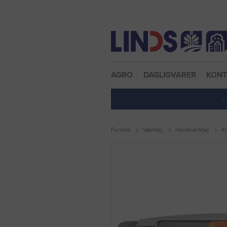
Nulstil adgangskode
AGRO
DAGLIGVARER
KON
·
Forside
Værktøj
Håndværktøj
K