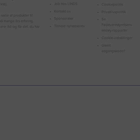
Job hos LINDS
ktøj.
Cookiepolitik
Kontakt os
Privatlivspolitik
serie af produkter til
Sponsorater
Se
å mange års erfaring.
Fødevarestyrelsens
Tilmeld nyhedsbrev
arer tid og får det, du har
smiley-rapporter
Cookie-indstillinger
Glemt
adgangskode?