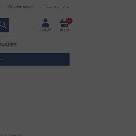
Vis uden moms
Vis med moms
Forbliv logget ind
0
LOGIN
TVARER
 ·