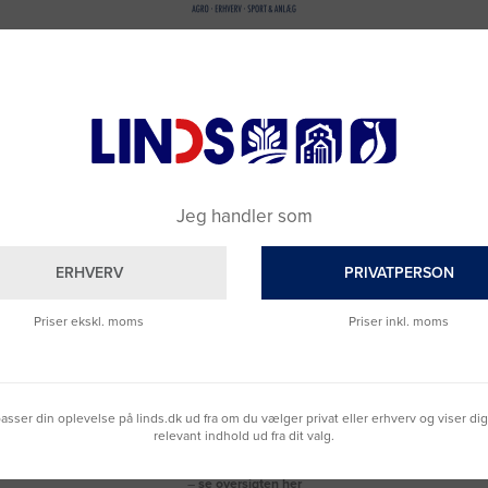
Jeg handler som
ERHVERV
PRIVATPERSON
Priser ekskl. moms
Priser inkl. moms
Brug for hjælp?
Ring til os på
9992 0233
lpasser din oplevelse på linds.dk ud fra om du vælger privat eller erhverv og viser di
Vi sidder klar til at hjælpe dig.
relevant indhold ud fra dit valg.
Du kan også kontakte din lokale sælger
–
se oversigten her