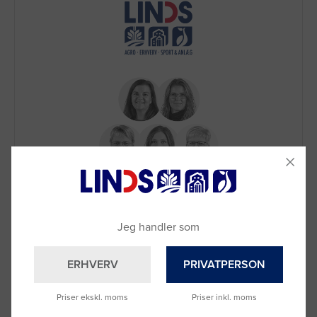
Brug for hjælp?
Ring til os på
9992 0233
Vi sidder klar til at hjælpe dig.
Jeg handler som
Du kan også kontakte din lokale sælger
–
se oversigten her
ERHVERV
PRIVATPERSON
Priser ekskl. moms
Priser inkl. moms