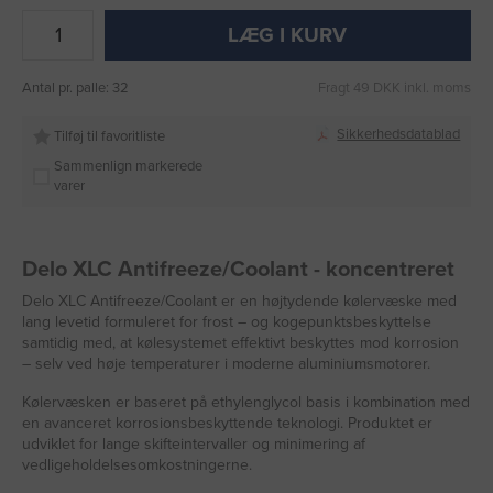
LÆG I KURV
Antal pr. palle: 32
Fragt 49 DKK inkl. moms
Sikkerhedsdatablad
Tilføj til favoritliste
Sammenlign markerede
varer
Delo XLC Antifreeze/Coolant - koncentreret
Delo XLC Antifreeze/Coolant er en højtydende kølervæske med
lang levetid formuleret for frost – og kogepunktsbeskyttelse
samtidig med, at kølesystemet effektivt beskyttes mod korrosion
– selv ved høje temperaturer i moderne aluminiumsmotorer.
Kølervæsken er baseret på ethylenglycol basis i kombination med
en avanceret korrosionsbeskyttende teknologi. Produktet er
udviklet for lange skifteintervaller og minimering af
vedligeholdelsesomkostningerne.