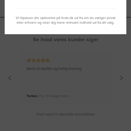
Vi tilpasser din oplevelse på linds.dk ud fra om du vælger privat
eller erhverv og viser dig mere relevant indhold ud fra dit valg.
Se hvad vores kunder siger
Nemt at bestille og hurtig levering
Virke
Torben
, For 170 dage siden
Moge
Viser vores 5-stjernede anmeldelser.