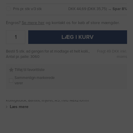
Pris pr. stk v/3 stk
DKK 44,69 (DKK 35,75) →
Spar 8%
Engros?
Se mere her
og kontakt os for køb af store mængder.
LÆG I KURV
Bestil 5 stk. ad gangen for at modtage et helt kolli.,
Fragt 49 DKK inkl.
Antal pr. palle: 3060
moms
Tilføj til favoritliste
Sammenlign markerede
varer
Kollegieblok, Bantex, linjeret, A5, hvid 148x210mm
Læs mere