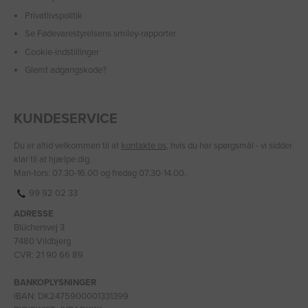
Privatlivspolitik
Se Fødevarestyrelsens smiley-rapporter
Cookie-indstillinger
Glemt adgangskode?
KUNDESERVICE
Du er altid velkommen til at
kontakte os
, hvis du har spørgsmål - vi sidder
klar til at hjælpe dig.
Man-tors: 07.30-16.00 og fredag 07.30-14.00.
99 92 02 33
ADRESSE
Blüchersvej 3
7480 Vildbjerg
CVR: 21 90 66 89
BANKOPLYSNINGER
IBAN: DK2475900001331399