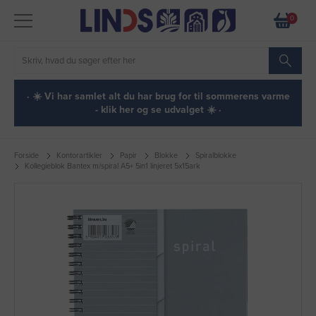
0
· ☀️ Vi har samlet alt du har brug for til sommerens varme
- klik her og se udvalget ☀️ ·
Forside
Kontorartikler
Papir
Blokke
Spiralblokke
Kollegieblok Bantex m/spiral A5+ 5in1 linjeret 5x15ark