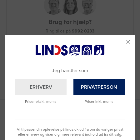
Brug for hjælp?
Ring til os på
9992 0233
Vi sidder klar til at hjælpe dig.
Du kan også kontakte din lokale sælger
–
se oversigten her
Jeg handler som
ERHVERV
PRIVATPERSON
Priser ekskl. moms
Priser inkl. moms
Se hvad vores kunder siger
Vi tilpasser din oplevelse på linds.dk ud fra om du vælger privat
eller erhverv og viser dig mere relevant indhold ud fra dit valg.