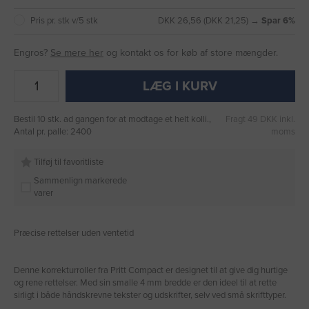
Pris pr. stk v/5 stk
DKK 26,56 (DKK 21,25) →
Spar 6%
Engros?
Se mere her
og kontakt os for køb af store mængder.
LÆG I KURV
Bestil 10 stk. ad gangen for at modtage et helt kolli.,
Fragt 49 DKK inkl.
Antal pr. palle: 2400
moms
Tilføj til favoritliste
Sammenlign markerede
varer
Præcise rettelser uden ventetid
Denne korrekturroller fra Pritt Compact er designet til at give dig hurtige
og rene rettelser. Med sin smalle 4 mm bredde er den ideel til at rette
sirligt i både håndskrevne tekster og udskrifter, selv ved små skrifttyper.