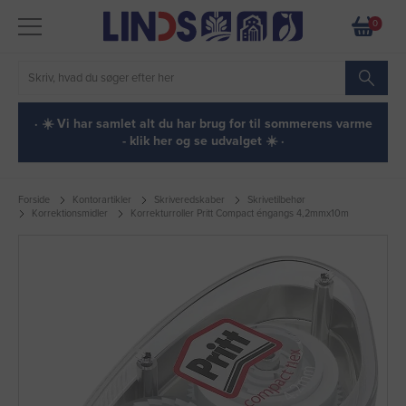
0
· ☀️ Vi har samlet alt du har brug for til sommerens varme
- klik her og se udvalget ☀️ ·
Forside
Kontorartikler
Skriveredskaber
Skrivetilbehør
Korrektionsmidler
Korrekturroller Pritt Compact éngangs 4,2mmx10m