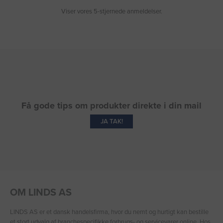
Viser vores 5-stjernede anmeldelser.
Få gode tips om produkter direkte i din mail
JA TAK!
OM LINDS AS
LINDS AS er et dansk handelsfirma, hvor du nemt og hurtigt kan bestille
et stort udvalg af branchespecifikke forbrugs- og servicevarer online. Hos