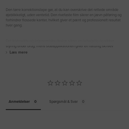
Den tørre korrektionstape gør, at du kan overskrive det rettede område
øjeblikkeligt, uden ventetid. Den rivefaste film sikrer en jævn påføring og
forhindrer flossede kanter, hvilket giver et pænt og professionelt resultat
hver gang.
Det kompakte og ergonomiske design sikrer en behagelig og sikker
styring under brug, mens sideapplikationen giver en naturlig skrivev
Læs mere
Anmeldelser
Spørgsmål & Svar