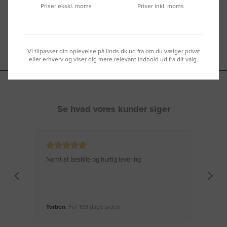
Priser ekskl. moms
Priser inkl. moms
Vi tilpasser din oplevelse på linds.dk ud fra om du vælger privat
eller erhverv og viser dig mere relevant indhold ud fra dit valg.
Se hvad vores kunder siger
Nemt at bestille og hurtig levering
Virke
Torben
, For 169 dage siden
Moge