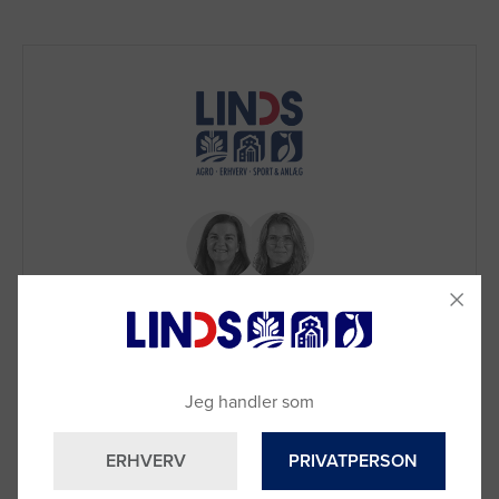
Brug for hjælp?
Jeg handler som
Ring til os på
9992 0233
Vi sidder klar til at hjælpe dig.
ERHVERV
PRIVATPERSON
Du kan også kontakte din lokale sælger
–
se oversigten her