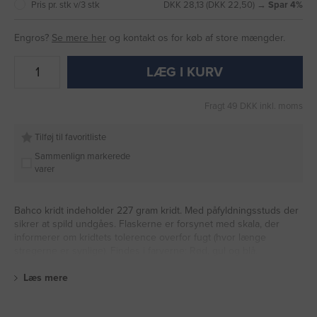
Pris pr. stk v/3 stk
DKK 28,13 (DKK 22,50) →
Spar 4%
Engros?
Se mere her
og kontakt os for køb af store mængder.
LÆG I KURV
Fragt 49 DKK inkl. moms
Tilføj til favoritliste
Sammenlign markerede
varer
Bahco kridt indeholder 227 gram kridt. Med påfyldningsstuds der
sikrer at spild undgåes. Flaskerne er forsynet med skala, der
informerer om kridtets tolerence overfor fugt (hvor længe
stregerne er synlige). Findes i farverne: Rød, gul og blå.
Læs mere