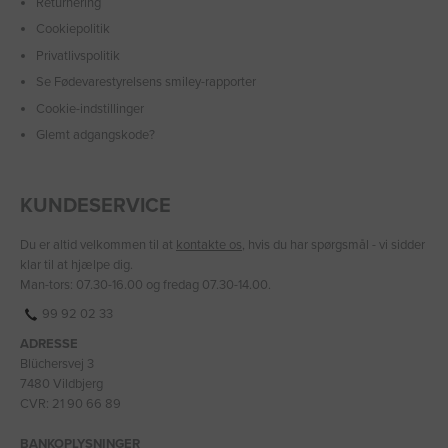
Returnering
Cookiepolitik
Privatlivspolitik
Se Fødevarestyrelsens smiley-rapporter
Cookie-indstillinger
Glemt adgangskode?
KUNDESERVICE
Du er altid velkommen til at
kontakte os
, hvis du har spørgsmål - vi sidder
klar til at hjælpe dig.
Man-tors: 07.30-16.00 og fredag 07.30-14.00.
99 92 02 33
ADRESSE
Blüchersvej 3
7480 Vildbjerg
CVR: 21 90 66 89
BANKOPLYSNINGER