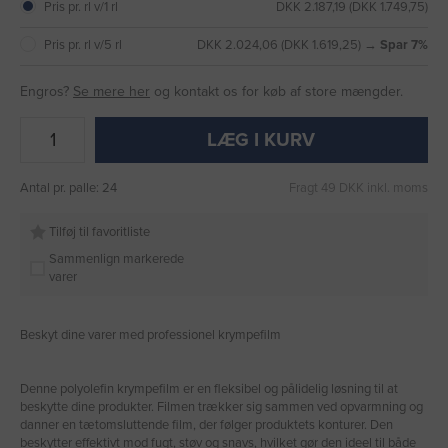
Pris pr. rl v/1 rl
DKK 2.187,19 (DKK 1.749,75)
Pris pr. rl v/5 rl
DKK 2.024,06 (DKK 1.619,25) →
Spar 7%
Engros?
Se mere her
og kontakt os for køb af store mængder.
LÆG I KURV
Antal pr. palle: 24
Fragt 49 DKK inkl. moms
Tilføj til favoritliste
Sammenlign markerede
varer
Beskyt dine varer med professionel krympefilm
Denne polyolefin krympefilm er en fleksibel og pålidelig løsning til at
beskytte dine produkter. Filmen trækker sig sammen ved opvarmning og
danner en tætomsluttende film, der følger produktets konturer. Den
beskytter effektivt mod fugt, støv og snavs, hvilket gør den ideel til både