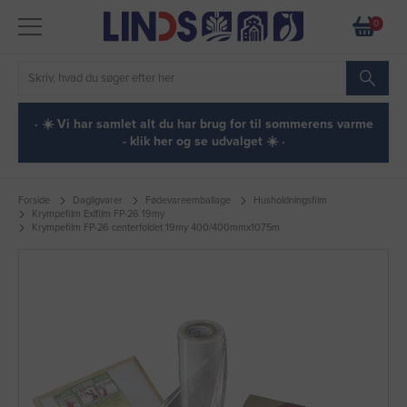
0
· ☀️ Vi har samlet alt du har brug for til sommerens varme
- klik her og se udvalget ☀️ ·
Forside
Dagligvarer
Fødevareemballage
Husholdningsfilm
Krympefilm Exlfilm FP-26 19my
Krympefilm FP-26 centerfoldet 19my 400/400mmx1075m