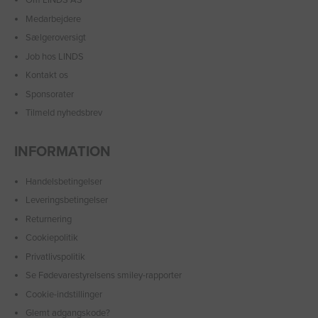
Om LINDS AS
Medarbejdere
Sælgeroversigt
Job hos LINDS
Kontakt os
Sponsorater
Tilmeld nyhedsbrev
INFORMATION
Handelsbetingelser
Leveringsbetingelser
Returnering
Cookiepolitik
Privatlivspolitik
Se Fødevarestyrelsens smiley-rapporter
Cookie-indstillinger
Glemt adgangskode?