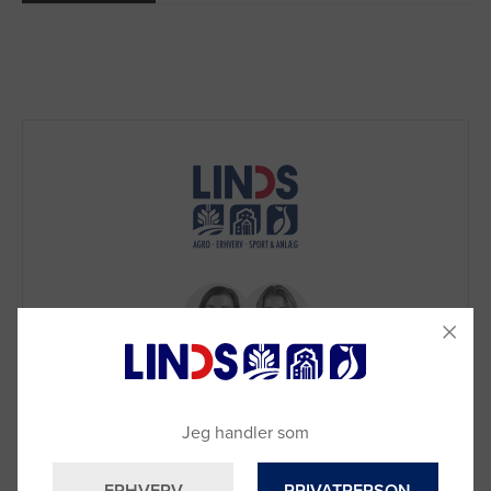
Jeg handler som
Brug for hjælp?
Ring til os på
9992 0233