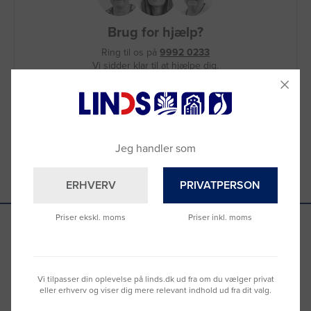
Brug for hjælp?
Ring til os på
9992 0233
Vi sidder klar til at hjælpe dig.
Du kan også kontakte din lokale sælger
–
se oversigten her
Jeg handler som
ERHVERV
PRIVATPERSON
Priser ekskl. moms
Priser inkl. moms
Se hvad vores kunder siger
Vi tilpasser din oplevelse på linds.dk ud fra om du vælger privat
eller erhverv og viser dig mere relevant indhold ud fra dit valg.