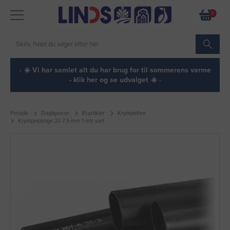
0
· ☀️ Vi har samlet alt du har brug for til sommerens varme
- klik her og se udvalget ☀️ ·
Forside
Dagligvarer
El-artikler
Krympeflex
Krympeslange 27-7,5 mm 1 mtr sort