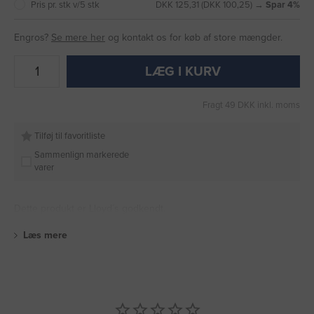
Pris pr. stk v/5 stk
DKK 125,31 (DKK 100,25) →
Spar 4%
Engros?
Se mere her
og kontakt os for køb af store mængder.
LÆG I KURV
Fragt 49 DKK inkl. moms
Tilføj til favoritliste
Sammenlign markerede
varer
Dette produkt er Lloyd´s godkendt.
Læs mere