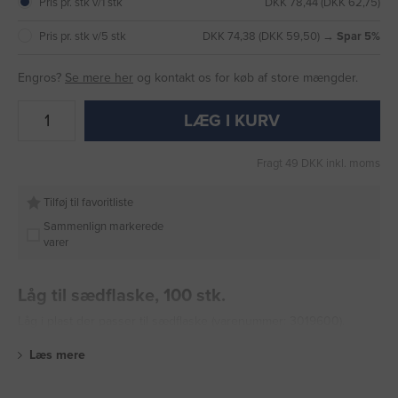
Pris pr. stk v/1 stk
DKK 78,44 (DKK 62,75)
Pris pr. stk v/5 stk
DKK 74,38 (DKK 59,50) →
Spar 5%
Engros?
Se mere her
og kontakt os for køb af store mængder.
LÆG I KURV
Fragt 49 DKK inkl. moms
Tilføj til favoritliste
Sammenlign markerede
varer
Låg til sædflaske, 100 stk.
Låg i plast der passer til sædflaske (varenummer: 3019600).
Læs mere