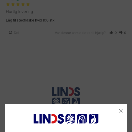
Hurtig levering
Låg til sædflaske hvid 100 stk
Del
Var denne anmeldelse til hjælp?
0
0