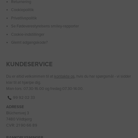
Returnering
Cookiepolitik
Privatlivspolitik
Se Fødevarestyrelsens smiley-rapporter
Cookie-indstillinger
Glemt adgangskode?
KUNDESERVICE
Du er altid velkommen til at
kontakte os
, hvis du har spørgsmål - vi sidder
klar til at hjælpe dig.
Man-tors: 07.30-16.00 og fredag 07.30-14.00.
99 92 02 33
ADRESSE
Blüchersvej 3
7480 Vildbjerg
CVR: 21 90 66 89
BANKOPLYSNINGER