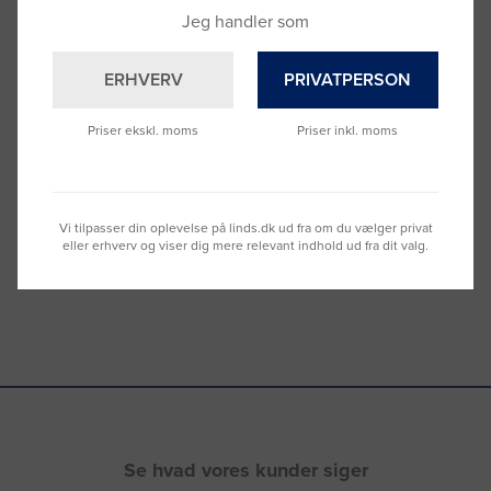
Jeg handler som
ERHVERV
PRIVATPERSON
Brug for hjælp?
Priser ekskl. moms
Priser inkl. moms
Ring til os på
9992 0233
Vi sidder klar til at hjælpe dig.
Du kan også kontakte din lokale sælger
–
se oversigten her
Vi tilpasser din oplevelse på linds.dk ud fra om du vælger privat
eller erhverv og viser dig mere relevant indhold ud fra dit valg.
Se hvad vores kunder siger