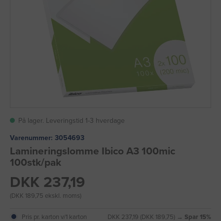
På lager. Leveringstid 1-3 hverdage
Varenummer:
3054693
Lamineringslomme Ibico A3 100mic
100stk/pak
DKK 237,19
(DKK 189,75 ekskl. moms)
Pris pr. karton v/1 karton
DKK 237,19 (DKK 189,75) →
Spar 15%