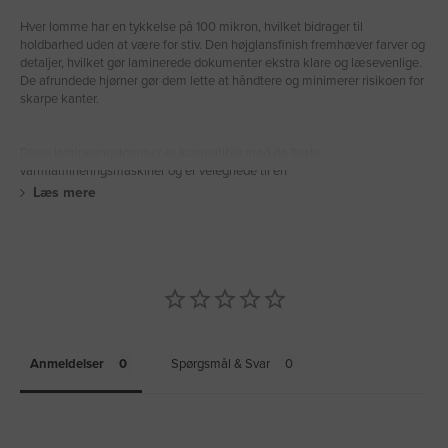
Hver lomme har en tykkelse på 100 mikron, hvilket bidrager til
holdbarhed uden at være for stiv. Den højglansfinish fremhæver farver og
detaljer, hvilket gør laminerede dokumenter ekstra klare og læsevenlige.
De afrundede hjørner gør dem lette at håndtere og minimerer risikoen for
skarpe kanter.
Disse lamineringslommer er kompatible med de fleste
varmlamineringsmaskiner og er velegnede til en
Læs mere
Anmeldelser
Spørgsmål & Svar