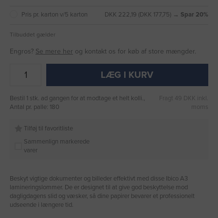
Pris pr. karton v/5 karton
DKK 222,19 (DKK 177,75) →
Spar 20%
Tilbuddet gælder
Engros?
Se mere her
og kontakt os for køb af store mængder.
LÆG I KURV
Bestil 1 stk. ad gangen for at modtage et helt kolli.,
Fragt 49 DKK inkl.
Antal pr. palle: 180
moms
Tilføj til favoritliste
Sammenlign markerede
varer
Beskyt vigtige dokumenter og billeder effektivt med disse Ibico A3
lamineringslommer. De er designet til at give god beskyttelse mod
dagligdagens slid og væsker, så dine papirer bevarer et professionelt
udseende i længere tid.