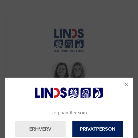
Brug for hjælp?
Jeg handler som
Ring til os på
9992 0233
Vi sidder klar til at hjælpe dig.
ERHVERV
PRIVATPERSON
Du kan også kontakte din lokale sælger