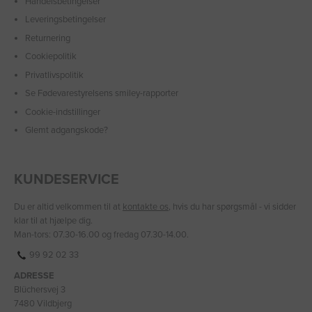
Handelsbetingelser
Leveringsbetingelser
Returnering
Cookiepolitik
Privatlivspolitik
Se Fødevarestyrelsens smiley-rapporter
Cookie-indstillinger
Glemt adgangskode?
KUNDESERVICE
Du er altid velkommen til at
kontakte os
, hvis du har spørgsmål - vi sidder
klar til at hjælpe dig.
Man-tors: 07.30-16.00 og fredag 07.30-14.00.
99 92 02 33
ADRESSE
Blüchersvej 3
7480 Vildbjerg