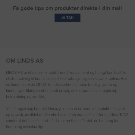
Få gode tips om produkter direkte i din mail
JA TAK!
OM LINDS AS
LINDS AS er et dansk handelsfirma, hvor du nemt og hurtigt kan bestille
et stort udvalg af branchespecifikke forbrugs- og servicevarer online. Hos
os finder du både LINDS′ kendte sortiment inden for dagligvarer og
landbrugsartikler, samt et bredt udvalg af kontorartikler, arbejdstøj,
beklædning og værktøj.
Vi står også bag brandet Lincozym, som er en serie af produkter til vask
og opvask, udviklet med omhu baseret på mange års erfaring. Hos LINDS
samler vi det hele ét sted, så du sparer tid og får det, du har brug for –
hurtigt og overskueligt.