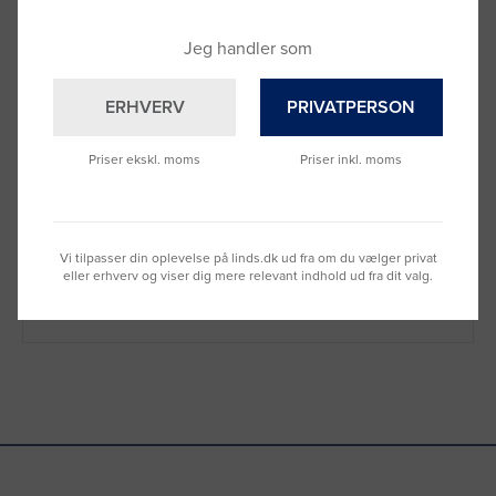
Jeg handler som
ERHVERV
PRIVATPERSON
Priser ekskl. moms
Priser inkl. moms
Brug for hjælp?
Ring til os på
9992 0233
Vi sidder klar til at hjælpe dig.
Vi tilpasser din oplevelse på linds.dk ud fra om du vælger privat
Du kan også kontakte din lokale sælger
eller erhverv og viser dig mere relevant indhold ud fra dit valg.
–
se oversigten her