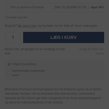
Pris pr. karton v/5 karton
DKK 122,19 (DKK 97,75) →
Spar 14%
Tilbuddet gælder
Engros?
Se mere her
og kontakt os for køb af store mængder.
LÆG I KURV
Bestil 1 stk. ad gangen for at modtage et helt
Fragt 49 DKK inkl.
kolli.
moms
Tilføj til favoritliste
Sammenlign markerede
varer
Med disse Premium lamineringslommer fra Fellowes opnår du et blankt,
skinnende resultat, når du laminerer dine dokumenter. Lommernes
tykkelse på 80 mikron gør dem velegnede til de fleste standardopgaver
og sikrer en solid beskyttelse af dit indhold.