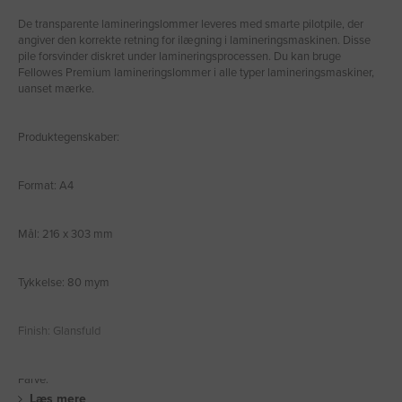
De transparente lamineringslommer leveres med smarte pilotpile, der
angiver den korrekte retning for ilægning i lamineringsmaskinen. Disse
pile forsvinder diskret under lamineringsprocessen. Du kan bruge
Fellowes Premium lamineringslommer i alle typer lamineringsmaskiner,
uanset mærke.
Produktegenskaber:
Format: A4
Mål: 216 x 303 mm
Tykkelse: 80 mym
Finish: Glansfuld
Farve:
Læs mere