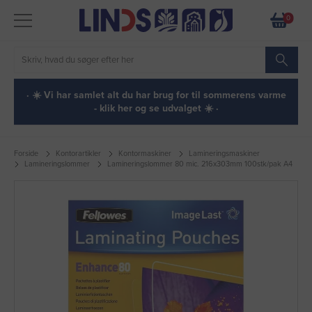
0
· ☀️ Vi har samlet alt du har brug for til sommerens varme
- klik her og se udvalget ☀️ ·
Forside
Kontorartikler
Kontormaskiner
Lamineringsmaskiner
Lamineringslommer
Lamineringslommer 80 mic. 216x303mm 100stk/pak A4