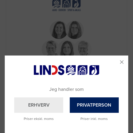
Brug for hjælp?
Ring til os på
9992 0233
Vi sidder klar til at hjælpe dig.
Jeg handler som
Du kan også kontakte din lokale sælger
–
se oversigten her
ERHVERV
PRIVATPERSON
Priser ekskl. moms
Priser inkl. moms