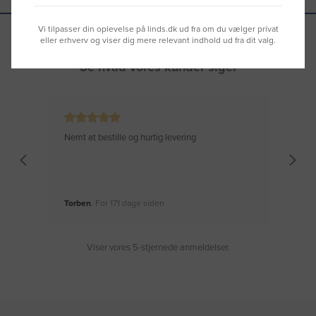
Vi tilpasser din oplevelse på linds.dk ud fra om du vælger privat
eller erhverv og viser dig mere relevant indhold ud fra dit valg.
Se hvad vores kunder siger
Nemt at bestille og hurtig levering
Virke
Torben
, For 171 dage siden
Moge
Viser vores 5-stjernede anmeldelser.