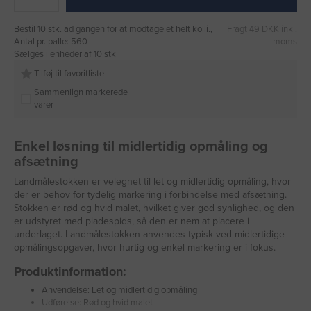
Bestil 10 stk. ad gangen for at modtage et helt kolli.,
Fragt 49 DKK inkl.
Antal pr. palle: 560
moms
Sælges i enheder af 10 stk
Tilføj til favoritliste
Sammenlign markerede
varer
Enkel løsning til midlertidig opmåling og
afsætning
Landmålestokken er velegnet til let og midlertidig opmåling, hvor
der er behov for tydelig markering i forbindelse med afsætning.
Stokken er rød og hvid malet, hvilket giver god synlighed, og den
er udstyret med pladespids, så den er nem at placere i
underlaget. Landmålestokken anvendes typisk ved midlertidige
opmålingsopgaver, hvor hurtig og enkel markering er i fokus.
Produktinformation:
Anvendelse: Let og midlertidig opmåling
Udførelse: Rød og hvid malet