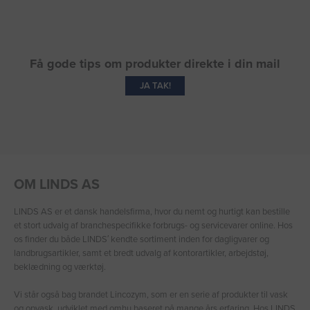
Få gode tips om produkter direkte i din mail
JA TAK!
OM LINDS AS
LINDS AS er et dansk handelsfirma, hvor du nemt og hurtigt kan bestille
et stort udvalg af branchespecifikke forbrugs- og servicevarer online. Hos
os finder du både LINDS′ kendte sortiment inden for dagligvarer og
landbrugsartikler, samt et bredt udvalg af kontorartikler, arbejdstøj,
beklædning og værktøj.
Vi står også bag brandet Lincozym, som er en serie af produkter til vask
og opvask, udviklet med omhu baseret på mange års erfaring. Hos LINDS