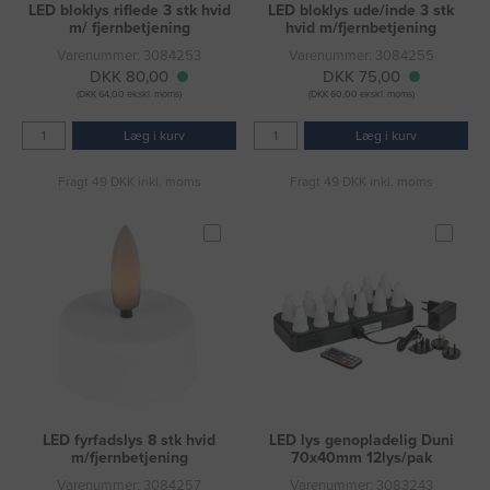
LED bloklys riflede 3 stk hvid
LED bloklys ude/inde 3 stk
m/ fjernbetjening
hvid m/fjernbetjening
Varenummer: 3084253
Varenummer: 3084255
DKK 80,00
DKK 75,00
(DKK 64,00 ekskl. moms)
(DKK 60,00 ekskl. moms)
Læg i kurv
Læg i kurv
Fragt 49 DKK inkl. moms
Fragt 49 DKK inkl. moms
LED fyrfadslys 8 stk hvid
LED lys genopladelig Duni
m/fjernbetjening
70x40mm 12lys/pak
Varenummer: 3084257
Varenummer: 3083243