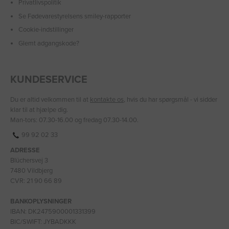
Privatlivspolitik
Se Fødevarestyrelsens smiley-rapporter
Cookie-indstillinger
Glemt adgangskode?
KUNDESERVICE
Du er altid velkommen til at
kontakte os
, hvis du har spørgsmål - vi sidder
klar til at hjælpe dig.
Man-tors: 07.30-16.00 og fredag 07.30-14.00.
99 92 02 33
ADRESSE
Blüchersvej 3
7480 Vildbjerg
CVR: 21 90 66 89
BANKOPLYSNINGER
IBAN: DK2475900001331399
BIC/SWIFT: JYBADKKK