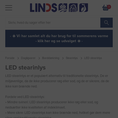
0
· ☀️ Vi har samlet alt du har brug for til sommerens varme
- klik her og se udvalget ☀️ ·
Forside
Dagligvarer
Borddækning
Stearinlys
LED stearinlys
LED stearinlys
LED stearinlys er et populært alternativ til traditionelle stearinlys. De er
miljøvenlige, da de ikke producerer røg eller sod, og de er sikrere, da de
ikke kan brænde ned.
Fordele ved LED stearinlys:
• Mindre svineri: LED stearinlys producerer ikke røg eller sod, og
nedsætter ikke kvaliteten af indeklimaet.
• Mere sikre: LED stearinlys kan ikke brænde ned, hvilket gør dem mere