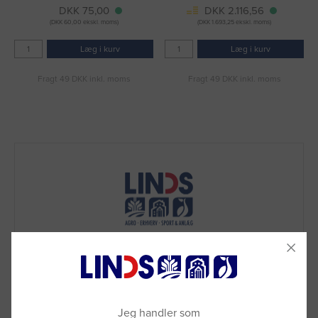
DKK 75,00
DKK 2.116,56
(DKK 60,00 ekskl. moms)
(DKK 1.693,25 ekskl. moms)
Læg i kurv
Læg i kurv
Fragt 49 DKK inkl. moms
Fragt 49 DKK inkl. moms
Jeg handler som