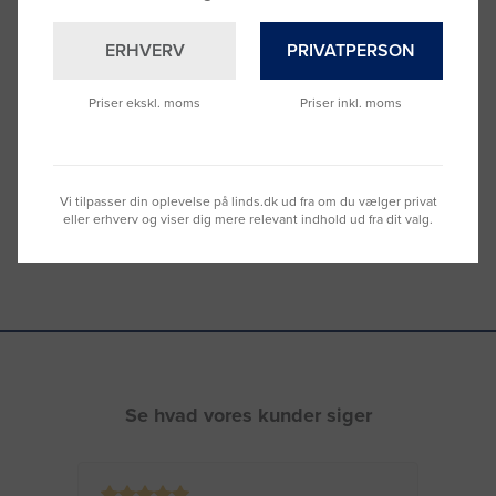
ERHVERV
PRIVATPERSON
Brug for hjælp?
Ring til os på
9992 0233
Priser ekskl. moms
Priser inkl. moms
Vi sidder klar til at hjælpe dig.
Du kan også kontakte din lokale sælger
–
se oversigten her
Vi tilpasser din oplevelse på linds.dk ud fra om du vælger privat
eller erhverv og viser dig mere relevant indhold ud fra dit valg.
Se hvad vores kunder siger