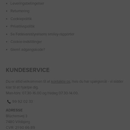
Leveringsbetingelser
Returnering
Cookiepolitik
Privatlivspolitik
Se Fødevarestyrelsens smiley-rapporter
Cookie-indstillinger
Glemt adgangskode?
KUNDESERVICE
Du er altid velkommen til at
kontakte os
, hvis du har spørgsmål - vi sidder
klar til at hjælpe dig.
Man-tors: 07.30-16.00 og fredag 07.30-14.00.
99 92 02 33
ADRESSE
Blüchersvej 3
7480 Vildbjerg
CVR: 21 90 66 89