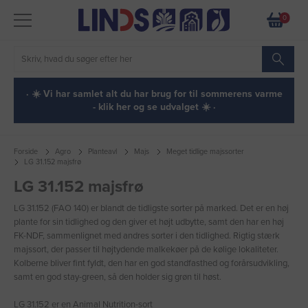
0
· ☀️ Vi har samlet alt du har brug for til sommerens varme
- klik her og se udvalget ☀️ ·
Forside
Agro
Planteavl
Majs
Meget tidlige majssorter
LG 31.152 majsfrø
LG 31.152 majsfrø
LG 31.152 (FAO 140) er blandt de tidligste sorter på marked. Det er en høj
plante for sin tidlighed og den giver et højt udbytte, samt den har en høj
FK-NDF, sammenlignet med andres sorter i den tidlighed. Rigtig stærk
majssort, der passer til højtydende malkekøer på de kølige lokaliteter.
Kolberne bliver fint fyldt, den har en god standfasthed og forårsudvikling,
samt en god stay-green, så den holder sig grøn til høst.
LG 31.152 er en Animal Nutrition-sort