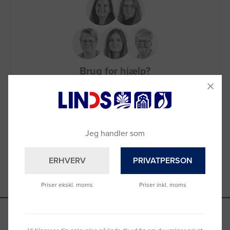
Brug for hjælp?
Ring til os på
9992 0233
Vi sidder klar til at hjælpe dig.
Du kan også kontakte din lokale sælger
–
se oversigten her
Jeg handler som
ERHVERV
PRIVATPERSON
Priser ekskl. moms
Priser inkl. moms