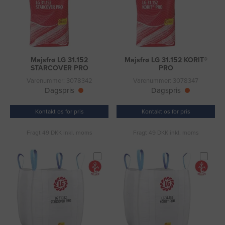
Majsfrø LG 31.152
Majsfrø LG 31.152 KORIT®
STARCOVER PRO
PRO
Varenummer: 3078342
Varenummer: 3078347
Dagspris
Dagspris
Kontakt os for pris
Kontakt os for pris
Fragt 49 DKK inkl. moms
Fragt 49 DKK inkl. moms