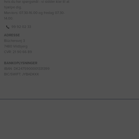
hvis du har spørgsmål - vi sidder klar til at
hjælpe dig.
Man-tors: 07.30-16.00 og fredag 07.30-
14.00.
99 92 02 33
ADRESSE
Blüchersvej 3
7480 Vildbjerg
CVR: 21 90 66 89
BANKOPLYSNINGER
IBAN: DK2475900001331399
BIC/SWIFT: JYBADKKK