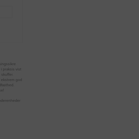
ningssikre
 praksis vist
 skuffer.
f ekstrem god
dfasthed.
se!
 foderenheder