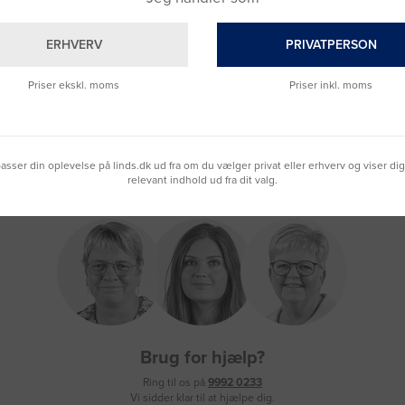
ERHVERV
PRIVATPERSON
Priser ekskl. moms
Priser inkl. moms
lpasser din oplevelse på linds.dk ud fra om du vælger privat eller erhverv og viser di
relevant indhold ud fra dit valg.
Brug for hjælp?
Ring til os på
9992 0233
Vi sidder klar til at hjælpe dig.