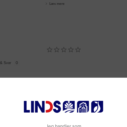
Læs mere
& Svar
Jeg handler som