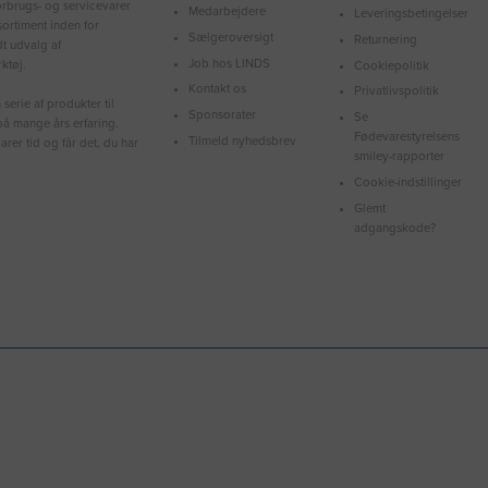
forbrugs- og servicevarer
Medarbejdere
Leveringsbetingelser
ortiment inden for
Sælgeroversigt
Returnering
dt udvalg af
Job hos LINDS
ktøj.
Cookiepolitik
Kontakt os
Privatlivspolitik
serie af produkter til
Sponsorater
Se
å mange års erfaring.
Fødevarestyrelsens
Tilmeld nyhedsbrev
arer tid og får det, du har
smiley-rapporter
Cookie-indstillinger
Glemt
adgangskode?