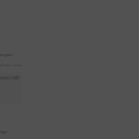
mængder.
KK inkl. moms
tablad (1 MB)
lager