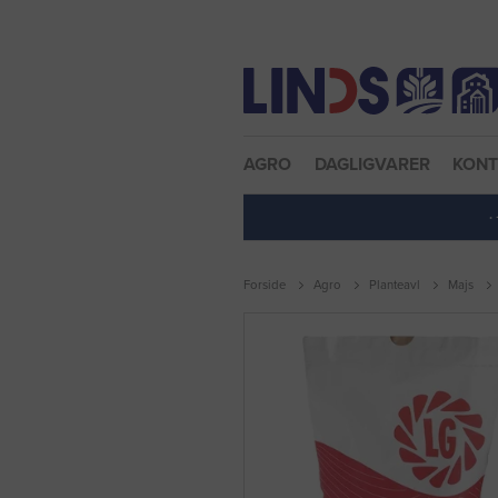
Nulstil adgangskode
AGRO
DAGLIGVARER
KON
·
Forside
Agro
Planteavl
Majs