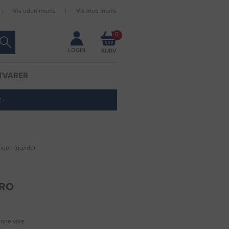
Vis uden moms
Vis med moms
Forbliv logget ind
0
LOGIN
TVARER
 ·
 igen (gælder
PRO
enne vare.