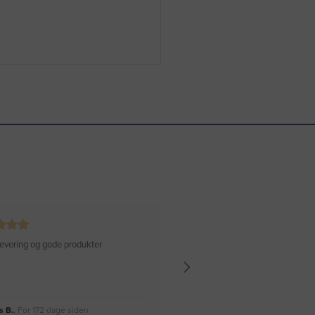
 levering og gode produkter
Hurtig levering Varen er perfekt
 B.
, For 172 dage siden
Rikke A.
, For 175 dage siden