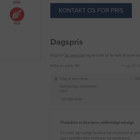
KONTAKT OS FOR PRIS
Dagspris
Engros?
Se mere her
og kontakt os for køb af store 
Antal pr. palle: 60
Fragt 49 D
Da
Tilføj til favoritliste
Sammenlign markerede
varer
Vis QR-kode
Produktet er desværre midlertidigt udsolgt.
Få nemt og hurtigt besked når produktet er på 
igen (gælder ikke restvarer og spotvarer):