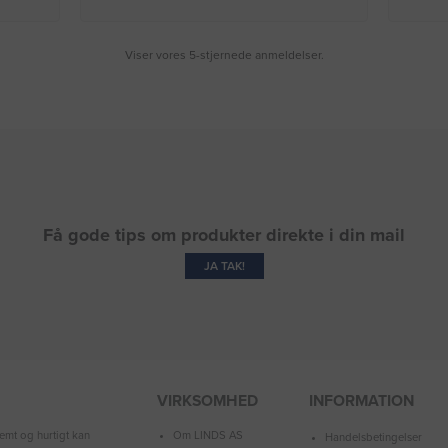
Viser vores 5-stjernede anmeldelser.
Få gode tips om produkter direkte i din mail
JA TAK!
VIRKSOMHED
INFORMATION
Om LINDS AS
emt og hurtigt kan
Handelsbetingelser