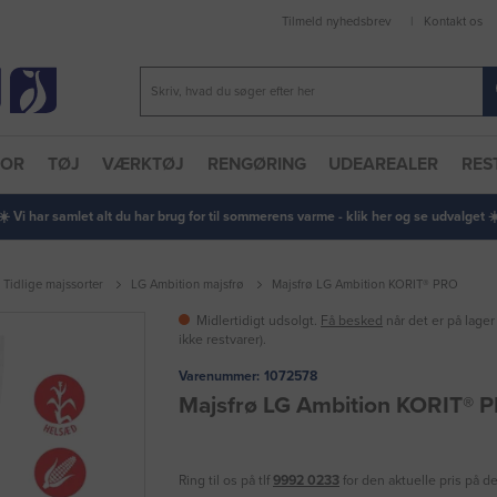
Tilmeld nyhedsbrev
Kontakt os
TOR
TØJ
VÆRKTØJ
RENGØRING
UDEAREALER
RES
 ☀️ Vi har samlet alt du har brug for til sommerens varme - klik her og se udvalget ☀️
Tidlige majssorter
LG Ambition majsfrø
Majsfrø LG Ambition KORIT® PRO
Midlertidigt udsolgt.
Få besked
når det er på lager
ikke restvarer).
Varenummer:
1072578
Majsfrø LG Ambition KORIT® 
Ring til os på tlf
9992 0233
for den aktuelle pris på d