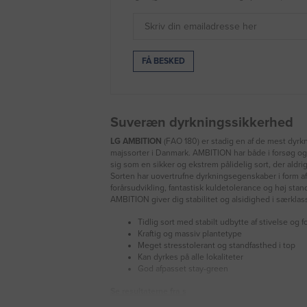
Suveræn dyrkningssikkerhed
LG AMBITION
(FAO 180) er stadig en af de mest dyrk
majssorter i Danmark. AMBITION har både i forsøg og i
sig som en sikker og ekstrem pålidelig sort, der aldrig
Sorten har uovertrufne dyrkningsegenskaber i form a
forårsudvikling, fantastisk kuldetolerance og høj stan
AMBITION giver dig stabilitet og alsidighed i særklas
Tidlig sort med stabilt udbytte af stivelse og
Kraftig og massiv plantetype
Meget stresstolerant og standfasthed i top
Kan dyrkes på alle lokaliteter
God afpasset stay-green
Se resultaterne fra s