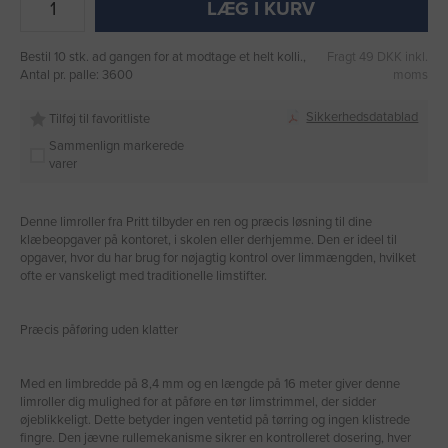
LÆG I KURV
Bestil 10 stk. ad gangen for at modtage et helt kolli.,
Fragt 49 DKK inkl.
Antal pr. palle: 3600
moms
Sikkerhedsdatablad
Tilføj til favoritliste
Sammenlign markerede
varer
Denne limroller fra Pritt tilbyder en ren og præcis løsning til dine
klæbeopgaver på kontoret, i skolen eller derhjemme. Den er ideel til
opgaver, hvor du har brug for nøjagtig kontrol over limmængden, hvilket
ofte er vanskeligt med traditionelle limstifter.
Præcis påføring uden klatter
Med en limbredde på 8,4 mm og en længde på 16 meter giver denne
limroller dig mulighed for at påføre en tør limstrimmel, der sidder
øjeblikkeligt. Dette betyder ingen ventetid på tørring og ingen klistrede
fingre. Den jævne rullemekanisme sikrer en kontrolleret dosering, hver