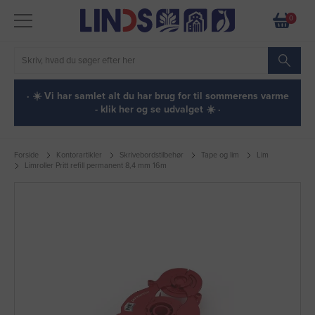
0
· ☀️ Vi har samlet alt du har brug for til sommerens varme
- klik her og se udvalget ☀️ ·
Forside
Kontorartikler
Skrivebordstilbehør
Tape og lim
Lim
Limroller Pritt refill permanent 8,4 mm 16m