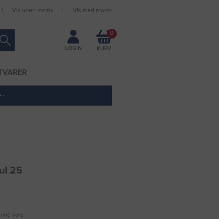
Vis uden moms
Vis med moms
Forbliv logget ind
0
LOGIN
TVARER
 ·
ul 25
enne vare.