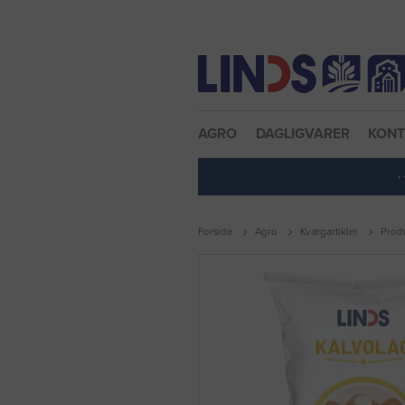
Nulstil adgangskode
AGRO
DAGLIGVARER
KON
·
Forside
Agro
Kvægartikler
Produ