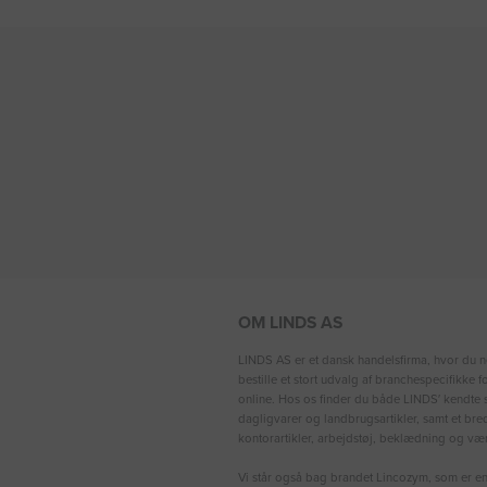
OM LINDS AS
LINDS AS er et dansk handelsfirma, hvor du n
bestille et stort udvalg af branchespecifikke 
online. Hos os finder du både LINDS′ kendte s
dagligvarer og landbrugsartikler, samt et bre
kontorartikler, arbejdstøj, beklædning og vær
Vi står også bag brandet Lincozym, som er en 