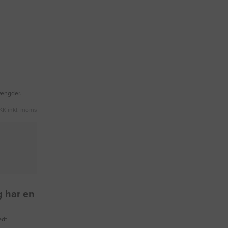
mængder.
KK inkl. moms
g har en
edt.