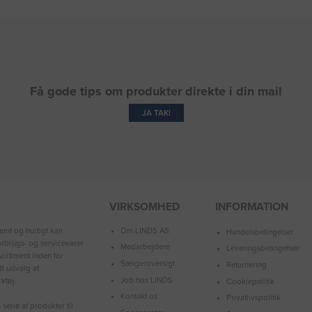
Få gode tips om produkter direkte i din mail
JA TAK!
VIRKSOMHED
INFORMATION
Om LINDS AS
emt og hurtigt kan
Handelsbetingelser
forbrugs- og servicevarer
Medarbejdere
Leveringsbetingelser
ortiment inden for
Sælgeroversigt
Returnering
dt udvalg af
Job hos LINDS
ktøj.
Cookiepolitik
Kontakt os
Privatlivspolitik
serie af produkter til