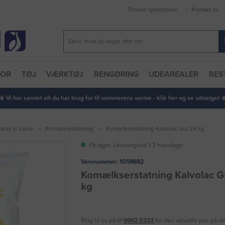
Tilmeld nyhedsbrev
Kontakt os
TOR
TØJ
VÆRKTØJ
RENGØRING
UDEAREALER
RES
 ☀️ Vi har samlet alt du har brug for til sommerens varme - klik her og se udvalget ☀️
kter til kalve
Komælkserstatning
Komælkserstatning Kalvolac Gul 25 kg
På lager. Leveringstid 1-3 hverdage
Varenummer:
1059692
Komælkserstatning Kalvolac G
kg
Ring til os på tlf
9992 0233
for den aktuelle pris på d