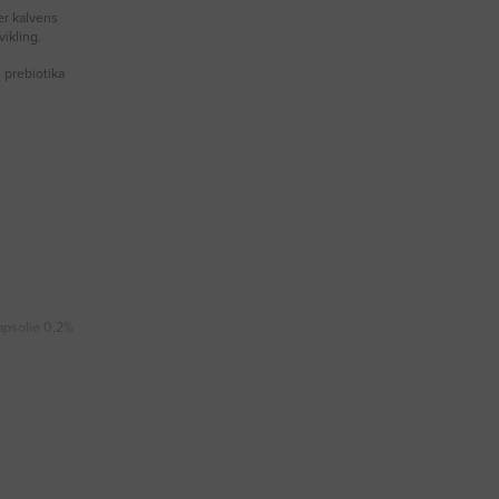
er kalvens
ikling.
, prebiotika
Rapsolie 0,2%