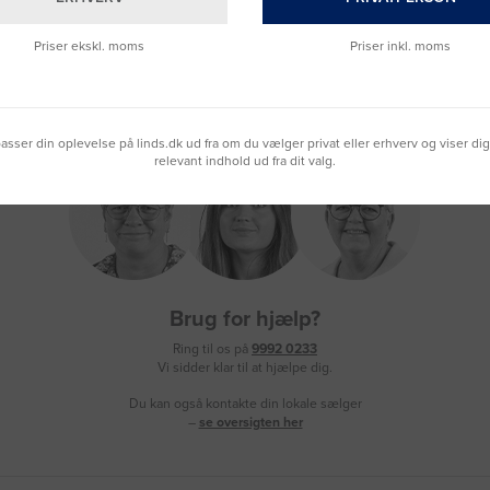
Priser ekskl. moms
Priser inkl. moms
lpasser din oplevelse på linds.dk ud fra om du vælger privat eller erhverv og viser di
relevant indhold ud fra dit valg.
Brug for hjælp?
Ring til os på
9992 0233
Vi sidder klar til at hjælpe dig.
Du kan også kontakte din lokale sælger
–
se oversigten her