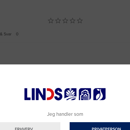
& Svar
Jeg handler som
ERHVERV
PRIVATPERSON