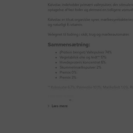
Kalvolac indeholder primært vallepulver, der stimuler
optagelse af fast foder og dermed en tidligere vomudv
Kalvolac er tilsat organiske syrer, mælkesyrebakterier
og naturligt E-vitamin.
Velegnet til fodring i skål, trug og mælkeautomater.
Sammensætning:
(Protein beriget) Vallepulver 74%
Vegetabilsk olie og fedt** 17%
Hvedeprotein koncentrat 6%
Skummetmælkspulver 2%
Premix 0%
Premix 3%
** Kokosolie 6,7%, Palmeolie 10,1%, Mælkefedt 1,0%, 
Indholdsg
Læs mere