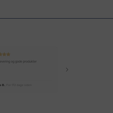
 levering og gode produkter
Hurtig levering Varen er perfekt
 B.
, For 172 dage siden
Rikke A.
, For 175 dage siden