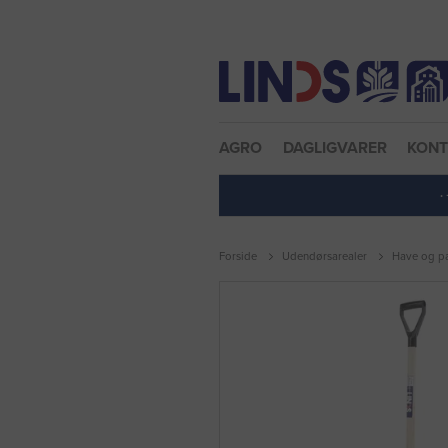
Nulstil adgangskode
AGRO
DAGLIGVARER
KON
·
Forside
Udendørsarealer
Have og pa