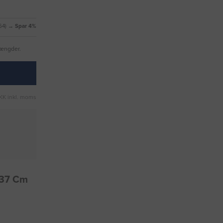
64)
→ Spar 4%
mængder.
KK inkl. moms
3x37 Cm