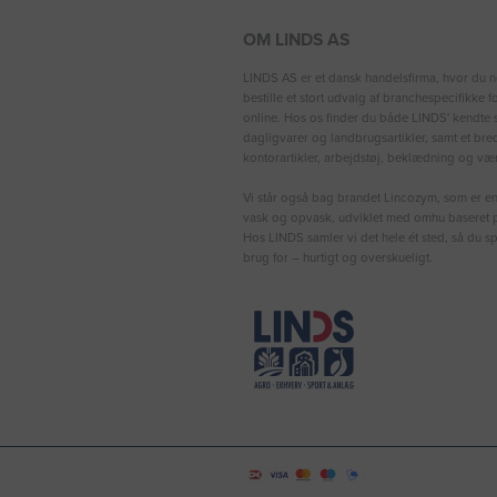
OM LINDS AS
LINDS AS er et dansk handelsfirma, hvor du n
bestille et stort udvalg af branchespecifikke 
online. Hos os finder du både LINDS′ kendte s
dagligvarer og landbrugsartikler, samt et bre
kontorartikler, arbejdstøj, beklædning og vær
Vi står også bag brandet Lincozym, som er en 
vask og opvask, udviklet med omhu baseret p
Hos LINDS samler vi det hele ét sted, så du sp
brug for – hurtigt og overskueligt.