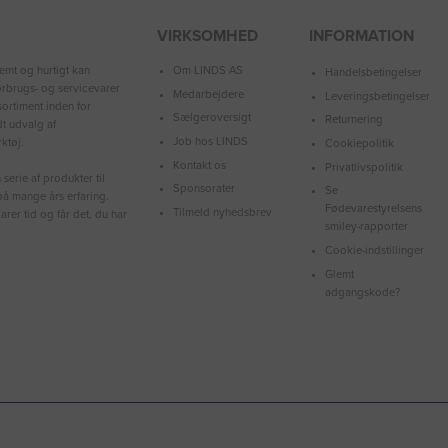
VIRKSOMHED
INFORMATION
Om LINDS AS
emt og hurtigt kan
Handelsbetingelser
forbrugs- og servicevarer
Medarbejdere
Leveringsbetingelser
ortiment inden for
Sælgeroversigt
Returnering
dt udvalg af
Job hos LINDS
ktøj.
Cookiepolitik
Kontakt os
Privatlivspolitik
serie af produkter til
Sponsorater
Se
å mange års erfaring.
Fødevarestyrelsens
Tilmeld nyhedsbrev
arer tid og får det, du har
smiley-rapporter
Cookie-indstillinger
Glemt
adgangskode?