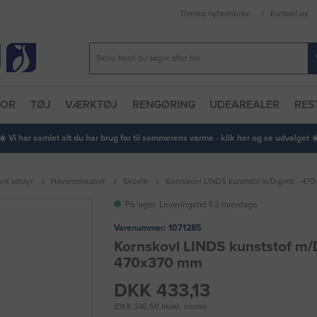
Tilmeld nyhedsbrev
Kontakt os
TOR
TØJ
VÆRKTØJ
RENGØRING
UDEAREALER
RES
 ☀️ Vi har samlet alt du har brug for til sommerens varme - klik her og se udvalget ☀️
rk udstyr
Haveredskaber
Skovle
Kornskovl LINDS kunststof m/D-greb - 47
På lager. Leveringstid 1-3 hverdage
Varenummer:
1071285
Kornskovl LINDS kunststof m/
470x370 mm
DKK 433,13
(DKK 346,50 ekskl. moms)