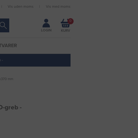
Vis uden moms
Vis med moms
Forbliv logget ind
0
LOGIN
TVARER
 ·
0x370 mm
D-greb -