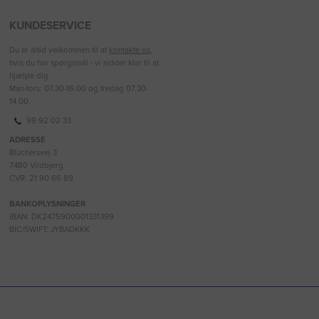
KUNDESERVICE
Du er altid velkommen til at
kontakte os
,
hvis du har spørgsmål - vi sidder klar til at
hjælpe dig.
Man-tors: 07.30-16.00 og fredag 07.30-
14.00.
99 92 02 33
ADRESSE
Blüchersvej 3
7480 Vildbjerg
CVR: 21 90 66 89
BANKOPLYSNINGER
IBAN: DK2475900001331399
BIC/SWIFT: JYBADKKK