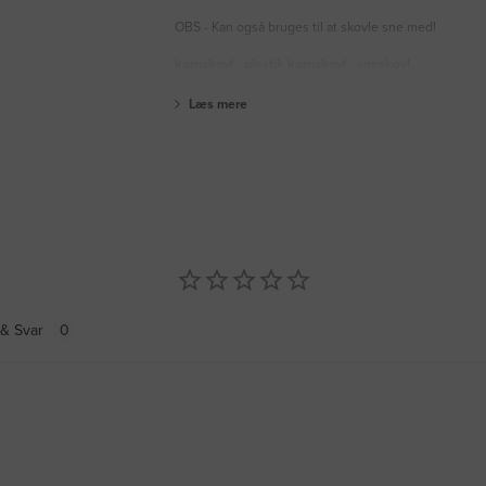
OBS - Kan også bruges til at skovle sne med!
kornskovl - plastik kornskovl - sneskovl
Læs mere
& Svar