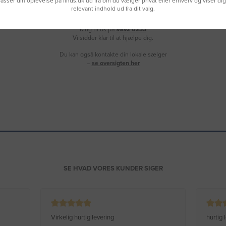
lpasser din oplevelse på linds.dk ud fra om du vælger privat eller erhverv og viser di
relevant indhold ud fra dit valg.
Brug for hjælp?
Ring til os på
9992 0233
Vi sidder klar til at hjælpe dig.
Du kan også kontakte din lokale sælger
–
se oversigten her
SE HVAD VORES KUNDER SIGER
Virkelig hurtig levering
hurtig