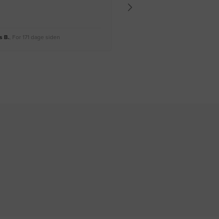
 B.
, For 171 dage siden
Rikke A.
, For 174 dage siden