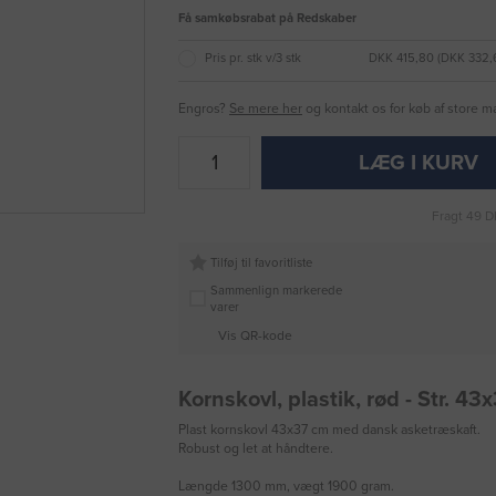
Få samkøbsrabat på Redskaber
Pris pr. stk v/3 stk
DKK 415,80 (DKK 332,
Engros?
Se mere her
og kontakt os for køb af store 
LÆG I KURV
Fragt 49 D
Tilføj til favoritliste
Sammenlign markerede
varer
Vis QR-kode
Kornskovl, plastik, rød - Str. 4
Plast kornskovl 43x37 cm med dansk asketræskaft.
Robust og let at håndtere.
Længde 1300 mm, vægt 1900 gram.