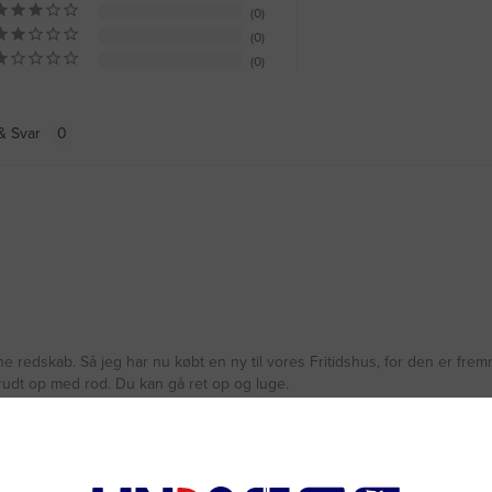
0
0
0
& Svar
nne redskab. Så jeg har nu købt en ny til vores Fritidshus, for den er f
krudt op med rod. Du kan gå ret op og luge.
Va