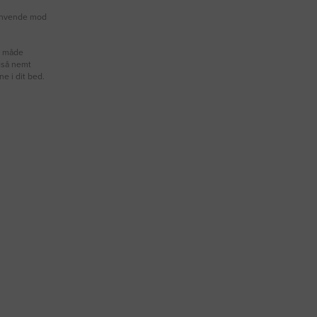
 anvende mod
n måde
også nemt
e i dit bed.