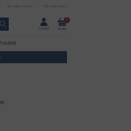
Vis uden moms
Vis med moms
Forbliv logget ind
0
LOGIN
TVARER
 ·
ge