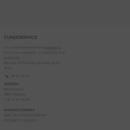
KUNDESERVICE
Du er altid velkommen til at
kontakte os
,
hvis du har spørgsmål - vi sidder klar til at
hjælpe dig.
Man-tors: 07.30-16.00 og fredag 07.30-
14.00.
99 92 02 33
ADRESSE
Blüchersvej 3
7480 Vildbjerg
CVR: 21 90 66 89
BANKOPLYSNINGER
IBAN: DK2475900001331399
BIC/SWIFT: JYBADKKK