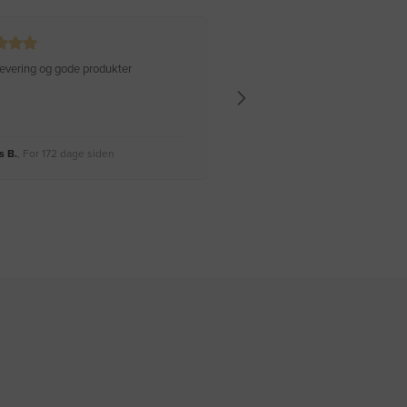
 levering og gode produkter
Hurtig levering Varen er perfekt
 B.
, For 172 dage siden
Rikke A.
, For 175 dage siden