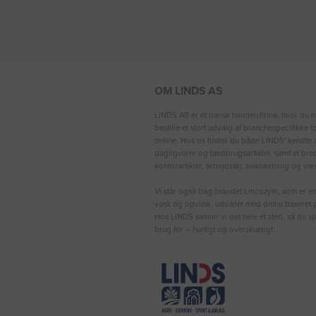
OM LINDS AS
LINDS AS er et dansk handelsfirma, hvor du n
bestille et stort udvalg af branchespecifikke 
online. Hos os finder du både LINDS′ kendte s
dagligvarer og landbrugsartikler, samt et bre
kontorartikler, arbejdstøj, beklædning og vær
Vi står også bag brandet Lincozym, som er en 
vask og opvask, udviklet med omhu baseret p
Hos LINDS samler vi det hele ét sted, så du sp
brug for – hurtigt og overskueligt.