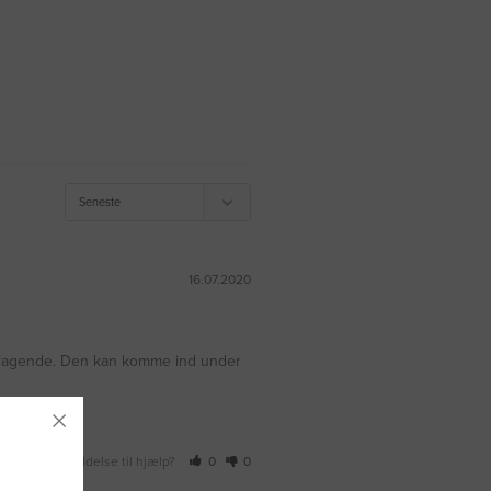
16.07.2020
remragende. Den kan komme ind under 
r denne anmeldelse til hjælp?
0
0