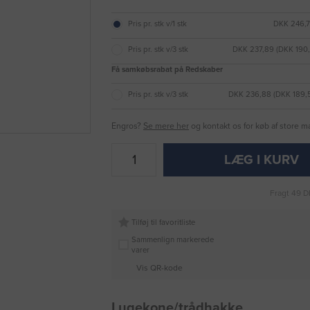
Pris pr. stk v/1 stk
DKK 246,7
Pris pr. stk v/3 stk
DKK 237,89 (DKK 190
Få samkøbsrabat på Redskaber
Pris pr. stk v/3 stk
DKK 236,88 (DKK 189,
Engros?
Se mere her
og kontakt os for køb af store 
LÆG I KURV
Fragt 49 D
Tilføj til favoritliste
Sammenlign markerede
varer
Vis QR-kode
Lugekone/trådhakke