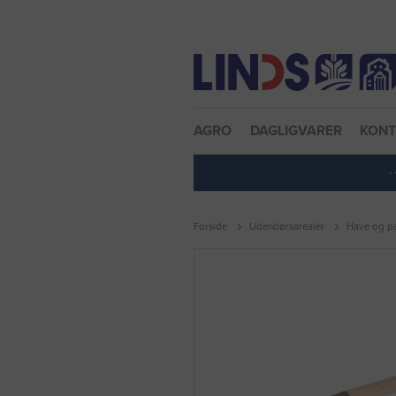
Nulstil adgangskode
AGRO
DAGLIGVARER
KON
·
Forside
Udendørsarealer
Have og pa