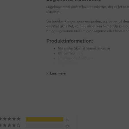
Lugekone med skaft af lakeret asketræ, der er let at
ukrudtet.
Du trækker klingen gennem jorden, og løsner på de
effektivt ukrudtet, som du så let kan fjerne. Du kan 
bruge lugekonen mellem grønsagerne eller blomstern
Produktinformation:
Materiale: Skaft af lakeret asketræ
Klinge: 120 mm
Totallængde: 1530 mm
Vægt: 550 gr
Læs mere
1
0