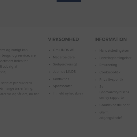
VIRKSOMHED
INFORMATION
Om LINDS AS
emt og hurtigt kan
Handelsbetingelser
forbrugs- og servicevarer
Medarbejdere
Leveringsbetingelser
ortiment inden for
Sælgeroversigt
Returnering
dt udvalg af
Job hos LINDS
ktøj.
Cookiepolitik
Kontakt os
Privatlivspolitik
serie af produkter til
Sponsorater
Se
å mange års erfaring.
Fødevarestyrelsens
Tilmeld nyhedsbrev
arer tid og får det, du har
smiley-rapporter
Cookie-indstillinger
Glemt
adgangskode?