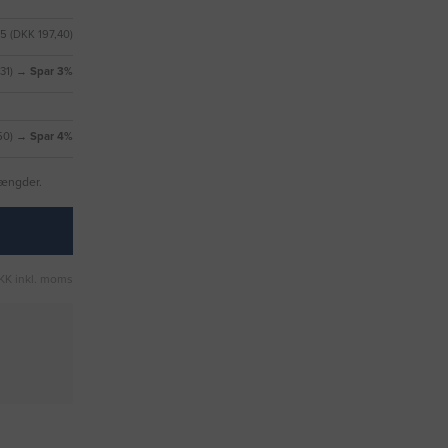
5 (DKK 197,40)
,31) →
Spar 3%
50)
→ Spar 4%
mængder.
KK inkl. moms