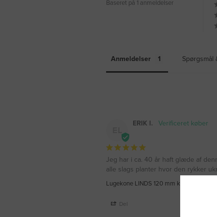
Baseret på 1 anmeldelser
Anmeldelser
Spørgsmål 
ERIK l.
EL
Jeg har i ca. 40 år haft glæde af de
alle slags planter hvor den rykker u
Lugekone LINDS 120 mm klinge
Del