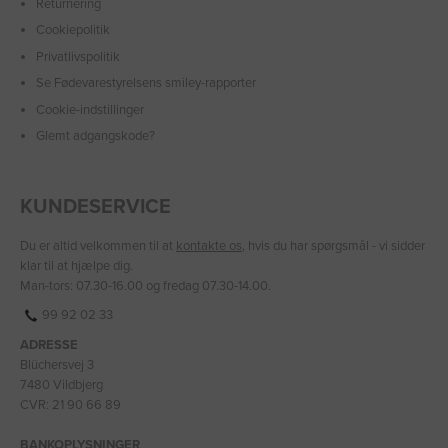
Returnering
Cookiepolitik
Privatlivspolitik
Se Fødevarestyrelsens smiley-rapporter
Cookie-indstillinger
Glemt adgangskode?
KUNDESERVICE
Du er altid velkommen til at
kontakte os
, hvis du har spørgsmål - vi sidder
klar til at hjælpe dig.
Man-tors: 07.30-16.00 og fredag 07.30-14.00.
99 92 02 33
ADRESSE
Blüchersvej 3
7480 Vildbjerg
CVR: 21 90 66 89
BANKOPLYSNINGER