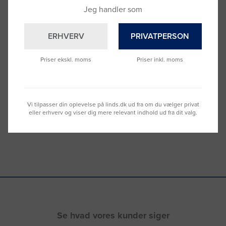
Jeg handler som
ERHVERV
PRIVATPERSON
Brug for hjælp?
Priser ekskl. moms
Priser inkl. moms
Ring til os på
9992 0233
Vi sidder klar til at hjælpe dig.
Du kan også kontakte din lokale sælger
–
se oversigten her
Vi tilpasser din oplevelse på linds.dk ud fra om du vælger privat
eller erhverv og viser dig mere relevant indhold ud fra dit valg.
Se hvad vores kunder siger