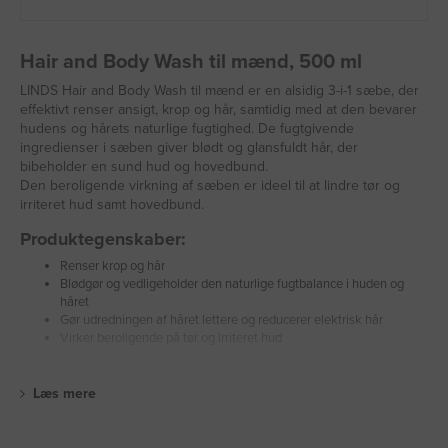
Hair and Body Wash til mænd, 500 ml
LINDS Hair and Body Wash til mænd er en alsidig 3-i-1 sæbe, der
effektivt renser ansigt, krop og hår, samtidig med at den bevarer
hudens og hårets naturlige fugtighed. De fugtgivende
ingredienser i sæben giver blødt og glansfuldt hår, der
bibeholder en sund hud og hovedbund.
Den beroligende virkning af sæben er ideel til at lindre tør og
irriteret hud samt hovedbund.
Produktegenskaber:
Renser krop og hår
Blødgør og vedligeholder den naturlige fugtbalance i huden og
håret
Gør udredningen af håret lettere og reducerer elektrisk hår
Virker beroligende på tør og irriteret hud
Læs mere