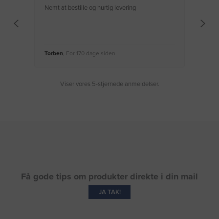
Nemt at bestille og hurtig levering
Virke
Torben
, For 170 dage siden
Moge
Viser vores 5-stjernede anmeldelser.
Få gode tips om produkter direkte i din mail
JA TAK!