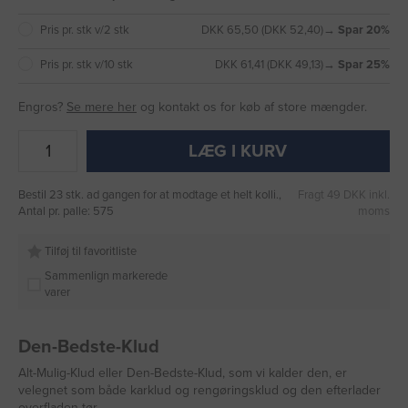
Pris pr. stk v/2 stk
DKK 65,50 (DKK 52,40)
→ Spar 20%
Pris pr. stk v/10 stk
DKK 61,41 (DKK 49,13)
→ Spar 25%
Engros?
Se mere her
og kontakt os for køb af store mængder.
LÆG I KURV
Bestil 23 stk. ad gangen for at modtage et helt kolli.,
Fragt 49 DKK inkl.
Antal pr. palle: 575
moms
Tilføj til favoritliste
Sammenlign markerede
varer
Den-Bedste-Klud
Alt-Mulig-Klud eller Den-Bedste-Klud, som vi kalder den, er
velegnet som både karklud og rengøringsklud og den efterlader
overfladen tør.