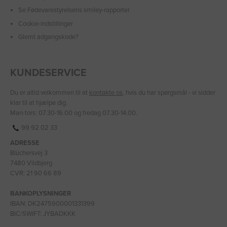
Se Fødevarestyrelsens smiley-rapporter
Cookie-indstillinger
Glemt adgangskode?
KUNDESERVICE
Du er altid velkommen til at
kontakte os
, hvis du har spørgsmål - vi sidder
klar til at hjælpe dig.
Man-tors: 07.30-16.00 og fredag 07.30-14.00.
99 92 02 33
ADRESSE
Blüchersvej 3
7480 Vildbjerg
CVR: 21 90 66 89
BANKOPLYSNINGER
IBAN: DK2475900001331399
BIC/SWIFT: JYBADKKK