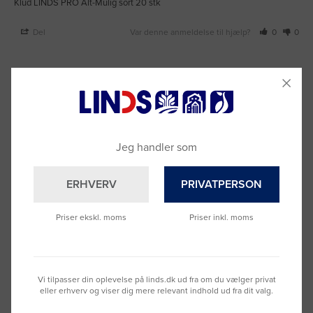
Klud LINDS PRO Alt-Mulig sort 20 stk
Del
Var denne anmeldelse til hjælp?
0
0
Jeg handler som
ERHVERV
PRIVATPERSON
Priser ekskl. moms
Priser inkl. moms
Vi tilpasser din oplevelse på linds.dk ud fra om du vælger privat
eller erhverv og viser dig mere relevant indhold ud fra dit valg.