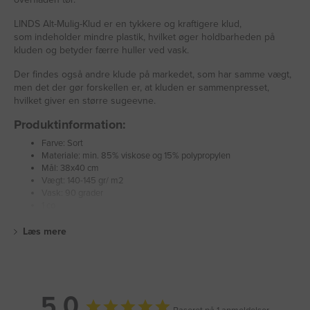
LINDS Alt-Mulig-Klud er en tykkere og kraftigere klud,
som indeholder mindre plastik, hvilket øger holdbarheden på
kluden og betyder færre huller ved vask.
Der findes også andre klude på markedet, som har samme vægt,
men det der gør forskellen er, at kluden er sammenpresset,
hvilket giver en større sugeevne.
Produktinformation:
Farve: Sort
Materiale: min. 85% viskose og 15% polypropylen
Mål: 38x40 cm
Vægt: 140-145 gr/ m2
Vask: 90 grader
1 co
Læs mere
5,0