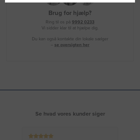
Brug for hjælp?
Ring til os på
9992 0233
Vi sidder klar til at hjælpe dig.
Du kan også kontakte din lokale sælger
–
se oversigten her
Se hvad vores kunder siger