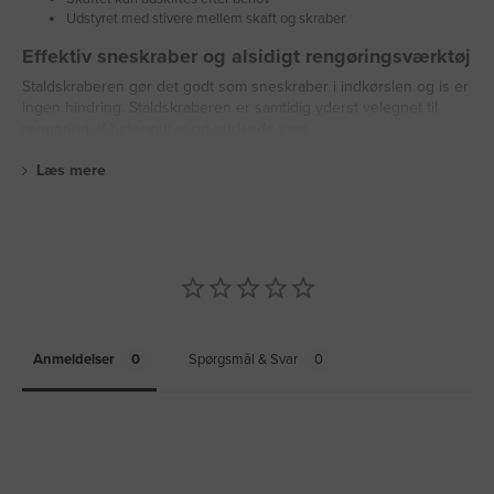
Udstyret med stivere mellem skaft og skraber
Effektiv sneskraber og alsidigt rengøringsværktøj
Staldskraberen gør det godt som sneskraber i indkørslen og is er
ingen hindring. Staldskraberen er samtidig yderst velegnet til
rengøring af betongulve og pudsede væg
Læs mere
Anmeldelser
Spørgsmål & Svar