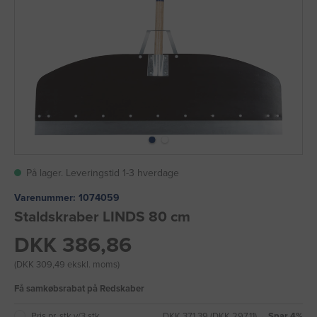
På lager. Leveringstid 1-3 hverdage
Varenummer:
1074059
Staldskraber LINDS 80 cm
DKK 386,86
(DKK 309,49 ekskl. moms)
Få samkøbsrabat på Redskaber
Pris pr. stk v/3 stk
DKK 371,39 (DKK 297,11)
→ Spar 4%