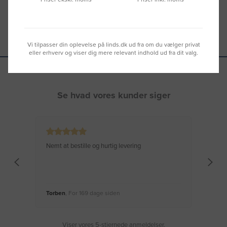
Vi tilpasser din oplevelse på linds.dk ud fra om du vælger privat
eller erhverv og viser dig mere relevant indhold ud fra dit valg.
Se hvad vores kunder siger
Nemt at bestille og hurtig levering
Virke
Torben
, For 169 dage siden
Moge
Viser vores 5-stjernede anmeldelser.