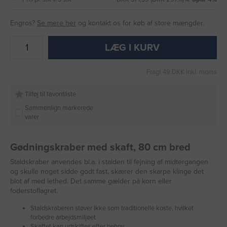
Engros?
Se mere her
og kontakt os for køb af store mængder.
LÆG I KURV
Fragt 49 DKK inkl. moms
Tilføj til favoritliste
Sammenlign markerede
varer
Gødningskraber med skaft, 80 cm bred
Staldskraber anvendes bl.a. i stalden til fejning af midtergangen
og skulle noget sidde godt fast, skærer den skarpe klinge det
blot af med lethed. Det samme gælder på korn eller
foderstoflagret.
Staldskraberen støver ikke som traditionelle koste, hvilket
forbedre arbejdsmiljøet
Skaftet kan udskiftes efter behov