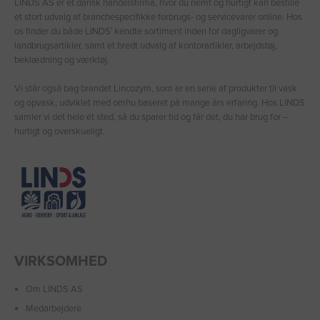
LINDS AS er et dansk handelsfirma, hvor du nemt og hurtigt kan bestille
et stort udvalg af branchespecifikke forbrugs- og servicevarer online. Hos
os finder du både LINDS′ kendte sortiment inden for dagligvarer og
landbrugsartikler, samt et bredt udvalg af kontorartikler, arbejdstøj,
beklædning og værktøj.
Vi står også bag brandet Lincozym, som er en serie af produkter til vask
og opvask, udviklet med omhu baseret på mange års erfaring. Hos LINDS
samler vi det hele ét sted, så du sparer tid og får det, du har brug for –
hurtigt og overskueligt.
VIRKSOMHED
Om LINDS AS
Medarbejdere