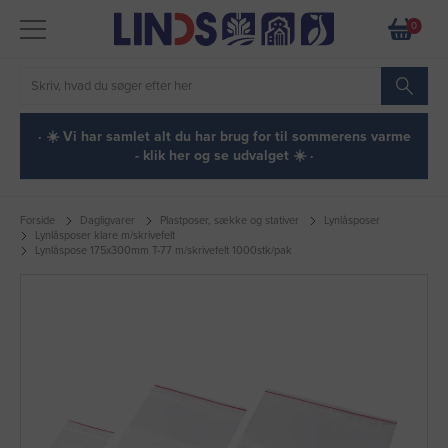
0
· ☀️ Vi har samlet alt du har brug for til sommerens varme
- klik her og se udvalget ☀️ ·
Forside
Dagligvarer
Plastposer, sække og stativer
Lynlåsposer
Lynlåsposer klare m/skrivefelt
Lynlåspose 175x300mm T-77 m/skrivefelt 1000stk/pak