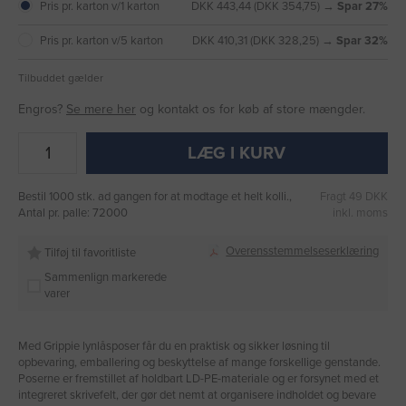
Pris pr. karton v/1 karton
DKK 443,44 (DKK 354,75) →
Spar 27%
Pris pr. karton v/5 karton
DKK 410,31 (DKK 328,25) →
Spar 32%
Tilbuddet gælder
Engros?
Se mere her
og kontakt os for køb af store mængder.
LÆG I KURV
Bestil 1000 stk. ad gangen for at modtage et helt kolli.,
Fragt 49 DKK
Antal pr. palle: 72000
inkl. moms
Overensstemmelseserklæring
Tilføj til favoritliste
Sammenlign markerede
varer
Med Grippie lynlåsposer får du en praktisk og sikker løsning til
opbevaring, emballering og beskyttelse af mange forskellige genstande.
Poserne er fremstillet af holdbart LD-PE-materiale og er forsynet med et
integreret skrivefelt, der gør det nemt at organisere indholdet og bevare