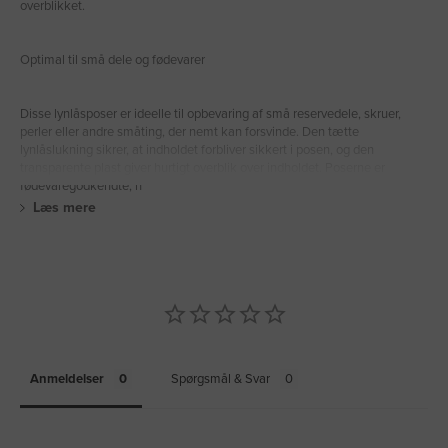
overblikket.
Optimal til små dele og fødevarer
Disse lynlåsposer er ideelle til opbevaring af små reservedele, skruer,
perler eller andre småting, der nemt kan forsvinde. Den tætte
lynlåslukning sikrer, at indholdet forbliver sikkert i posen, og den
transparente plast giver hurtigt overblik over indholdet. Poserne er
fødevaregodkendte, h
Læs mere
Anmeldelser
Spørgsmål & Svar