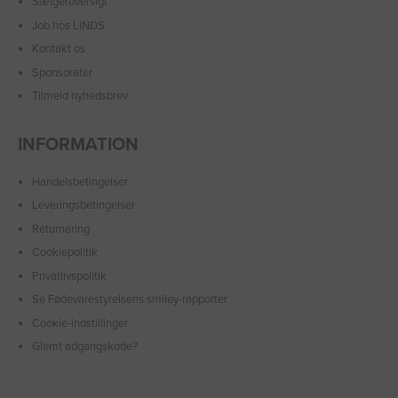
Sælgeroversigt
Job hos LINDS
Kontakt os
Sponsorater
Tilmeld nyhedsbrev
INFORMATION
Handelsbetingelser
Leveringsbetingelser
Returnering
Cookiepolitik
Privatlivspolitik
Se Fødevarestyrelsens smiley-rapporter
Cookie-indstillinger
Glemt adgangskode?