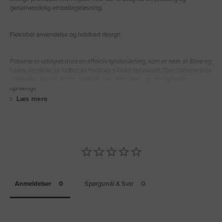
genanvendelig emballageløsning.
Fleksibel anvendelse og holdbart design
Poserne er udstyret med en effektiv lynlåslukning, som er nem at åbne og
lukke, og sikrer, at indholdet forbliver sikkert opbevaret. Den transparente
udførelse giver et hurtigt overblik over indholdet, og et integreret
ophængs
Læs mere
Anmeldelser
Spørgsmål & Svar