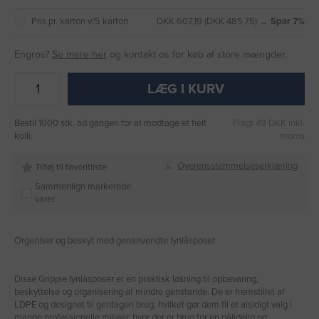
Pris pr. karton v/5 karton
DKK 607,19 (DKK 485,75) →
Spar 7%
Engros?
Se mere her
og kontakt os for køb af store mængder.
LÆG I KURV
Bestil 1000 stk. ad gangen for at modtage et helt
Fragt 49 DKK inkl.
kolli.
moms
Overensstemmelseserklæring
Tilføj til favoritliste
Sammenlign markerede
varer
Organiser og beskyt med genanvendte lynlåsposer
Disse Grippie lynlåsposer er en praktisk løsning til opbevaring,
beskyttelse og organisering af mindre genstande. De er fremstillet af
LDPE og designet til gentagen brug, hvilket gør dem til et alsidigt valg i
mange professionelle miljøer, hvor der er brug for en pålidelig og