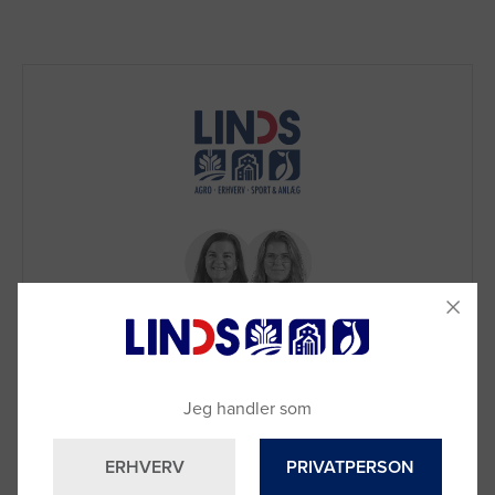
Brug for hjælp?
Jeg handler som
Ring til os på
9992 0233
Vi sidder klar til at hjælpe dig.
ERHVERV
PRIVATPERSON
Du kan også kontakte din lokale sælger