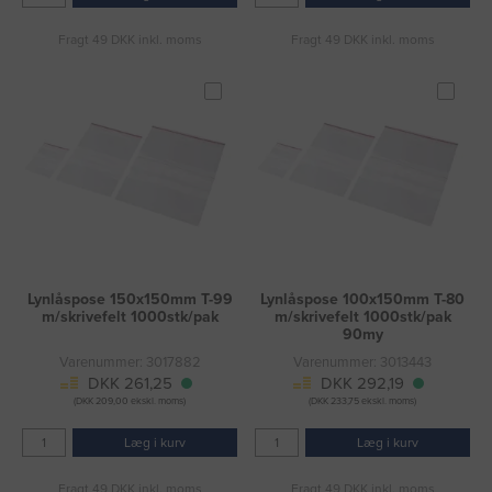
Fragt 49 DKK inkl. moms
Fragt 49 DKK inkl. moms
Lynlåspose 150x150mm T-99
Lynlåspose 100x150mm T-80
m/skrivefelt 1000stk/pak
m/skrivefelt 1000stk/pak
90my
Varenummer: 3017882
Varenummer: 3013443
DKK 261,25
DKK 292,19
(DKK 209,00 ekskl. moms)
(DKK 233,75 ekskl. moms)
Læg i kurv
Læg i kurv
Fragt 49 DKK inkl. moms
Fragt 49 DKK inkl. moms