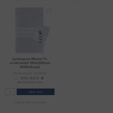
Lynlåspose Master"In
m/skrivefelt 150x220mm
1000stk/pak
Varenummer: 3026613
DKK 313,75
(DKK 251,00 ekskl. moms)
Læg i kurv
Fragt 49 DKK inkl. moms