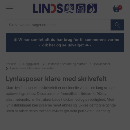
0
· ☀️ Vi har samlet alt du har brug for til sommerens varme
- klik her og se udvalget ☀️ ·
Forside
Dagligvarer
Plastposer, sække og stativer
Lynlåsposer
Lynlåsposer klare med skrivefelt
Lynlåsposer klare med skrivefelt
Klare lynlåsposer med skrivefelt er det ideelle valg til en lang række
opbevaringsbehov. Disse poser er fremstillet i slidstærkt 90my
plastmateriale, hvilket sikrer både holdbarhed og pålidelighed. Med
lynlåslukningen kan poserne nemt åbnes og lukkes gentagne gange
uden at miste deres tæthed, hvilket gør dem perfekte til genbrug.