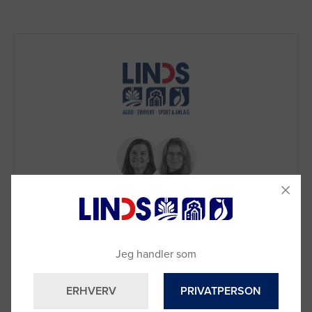
Brug for hjælp?
Jeg handler som
Ring til os på
9992 0233
Vi sidder klar til at hjælpe dig.
ERHVERV
PRIVATPERSON
Du kan også kontakte din lokale sælger