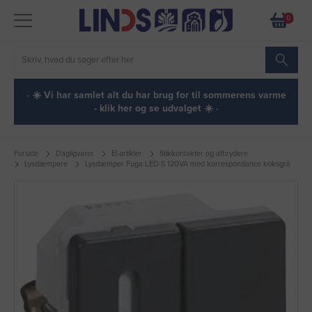
0
· ☀️ Vi har samlet alt du har brug for til sommerens varme
- klik her og se udvalget ☀️ ·
Forside
Dagligvarer
El-artikler
Stikkontakter og afbrydere
Lysdæmpere
Lysdæmper Fuga LED-S 120VA med korrespondance koksgrå