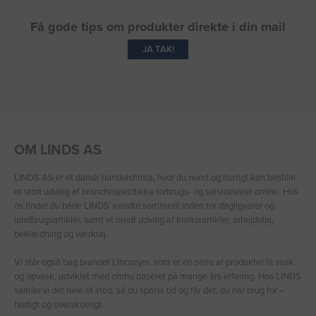
Få gode tips om produkter direkte i din mail
JA TAK!
OM LINDS AS
LINDS AS er et dansk handelsfirma, hvor du nemt og hurtigt kan bestille
et stort udvalg af branchespecifikke forbrugs- og servicevarer online. Hos
os finder du både LINDS′ kendte sortiment inden for dagligvarer og
landbrugsartikler, samt et bredt udvalg af kontorartikler, arbejdstøj,
beklædning og værktøj.
Vi står også bag brandet Lincozym, som er en serie af produkter til vask
og opvask, udviklet med omhu baseret på mange års erfaring. Hos LINDS
samler vi det hele ét sted, så du sparer tid og får det, du har brug for –
hurtigt og overskueligt.