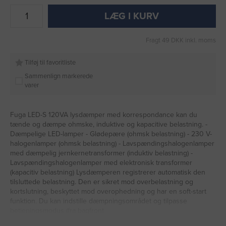
LÆG I KURV
Fragt 49 DKK inkl. moms
Tilføj til favoritliste
Sammenlign markerede
varer
Fuga LED-S 120VA lysdæmper med korrespondance kan du
tænde og dæmpe ohmske, induktive og kapacitive belastning. -
Dæmpelige LED-lamper - Glødepære (ohmsk belastning) - 230 V-
halogenlamper (ohmsk belastning) - Lavspændingshalogenlamper
med dæmpelig jernkernetransformer (induktiv belastning) -
Lavspændingshalogenlamper med elektronisk transformer
(kapacitiv belastning) Lysdæmperen registrerer automatisk den
tilsluttede belastning. Den er sikret mod overbelastning og
kortslutning, beskyttet mod overophedning og har en soft-start
funktion. Du kan indstille dæmpningsområdet og tilpasse
betjeningsmodus (fra bagfront