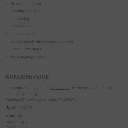
Handelsbetingelser
Leveringsbetingelser
Returnering
Cookiepolitik
Privatlivspolitik
Se Fødevarestyrelsens smiley-rapporter
Cookie-indstillinger
Glemt adgangskode?
KUNDESERVICE
Du er altid velkommen til at
kontakte os
, hvis du har spørgsmål - vi sidder
klar til at hjælpe dig.
Man-tors: 07.30-16.00 og fredag 07.30-14.00.
99 92 02 33
ADRESSE
Blüchersvej 3
7480 Vildbjerg