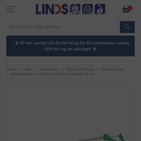
0
· ☀️ Vi har samlet alt du har brug for til sommerens varme
- klik her og se udvalget ☀️ ·
Forside
Agro
Kvægartikler
Mineraler til kvæg
Boli og indgiver
Magnetindgiver rustfrit stål m/gummimundstykke 38 mm