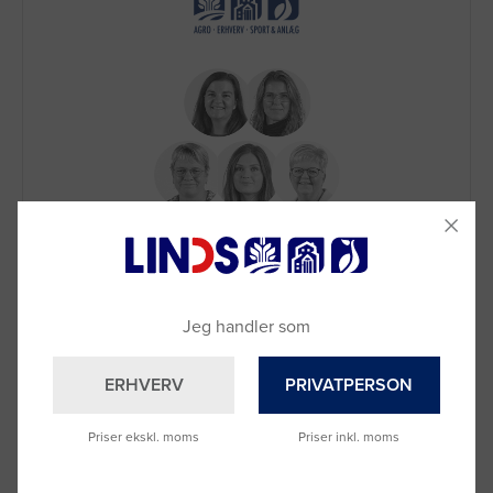
Brug for hjælp?
Ring til os på
9992 0233
Vi sidder klar til at hjælpe dig.
Jeg handler som
Du kan også kontakte din lokale sælger
–
se oversigten her
ERHVERV
PRIVATPERSON
Priser ekskl. moms
Priser inkl. moms