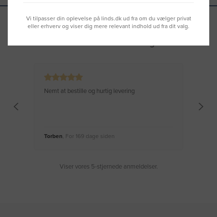
Vi tilpasser din oplevelse på linds.dk ud fra om du vælger privat
eller erhverv og viser dig mere relevant indhold ud fra dit valg.
Se hvad vores kunder siger
Nemt at bestille og hurtig levering
Virke
Torben
, For 169 dage siden
Moge
Viser vores 5-stjernede anmeldelser.