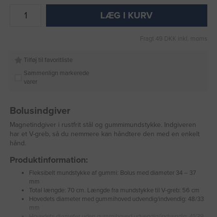
LÆG I KURV
Fragt 49 DKK inkl. moms
Tilføj til favoritliste
Sammenlign markerede
varer
Bolusindgiver
Magnetindgiver i rustfrit stål og gummimundstykke. Indgiveren
har et V-greb, så du nemmere kan håndtere den med en enkelt
hånd.
Produktinformation:
Fleksibelt mundstykke af gummi: Bolus med diameter 34 – 37
mm
Total længde: 70 cm. Længde fra mundstykke til V-greb: 56 cm
Hovedets diameter med gummihoved udvendig/indvendig: 48/33
mm
Hovedets diameter uden gummihoved udvendig/indvendig: 41/39